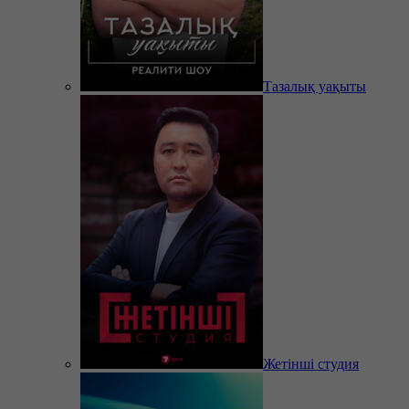
Тазалық уақыты
Жетінші студия