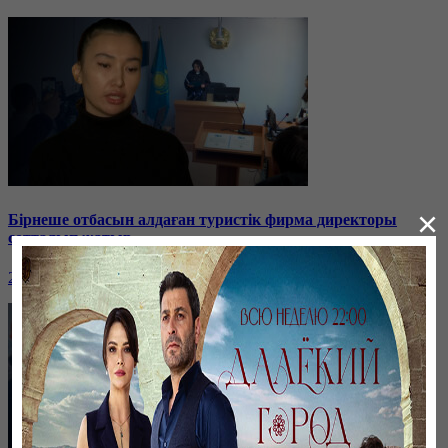
×
Бірнеше отбасын алдаған туристік фирма директоры
сотталып жатыр
26 января, 19:36