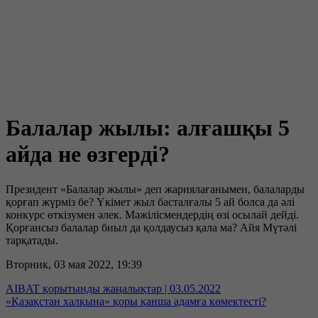
Балалар жылы: алғашқы 5
айда не өзгерді?
Президент «Балалар жылы» деп жариялағанымен, балаларды
қорғап жүрміз бе? Үкімет жыл басталғалы 5 ай болса да әлі
конкурс өткізумен әлек. Мәжілісмендердің өзі осылай дейді.
Қорғансыз балалар биыл да қолдаусыз қала ма? Айя Мүтәлі
тарқатады.
Вторник, 03 мая 2022, 19:39
AIBAT қорытынды жаңалықтар | 03.05.2022
«Қазақстан халқына» қоры қанша адамға көмектесті?