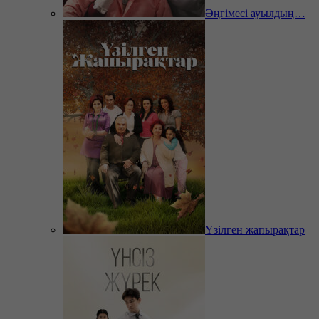
Әңгімесі ауылдың…
Үзілген жапырақтар