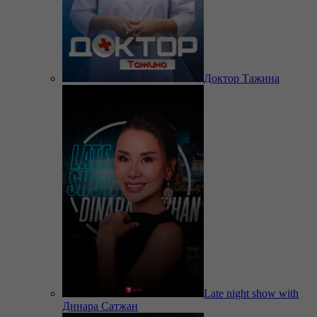
Доктор Тажина
Late night show with
Динара Сатжан