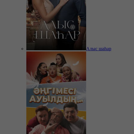
Алыс шаһар