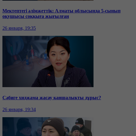
Мектептегі әлімжеттік: Алматы облысында 5-сынып
оқушысы соққыға жығылған
26 января, 19:35
Сәбиге хиджама жасау қаншалықты дұрыс?
26 января, 19:34