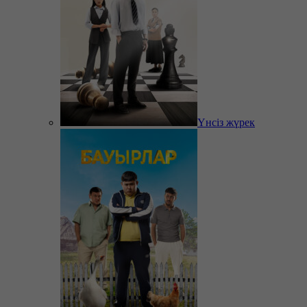
Үнсіз жүрек