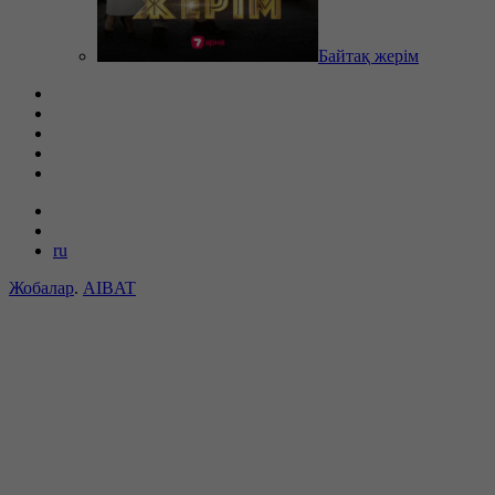
Байтақ жерім
ru
Жобалар
.
AIBAT