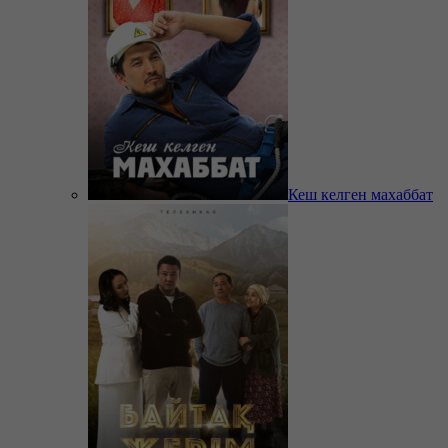
Кеш келген махаббат