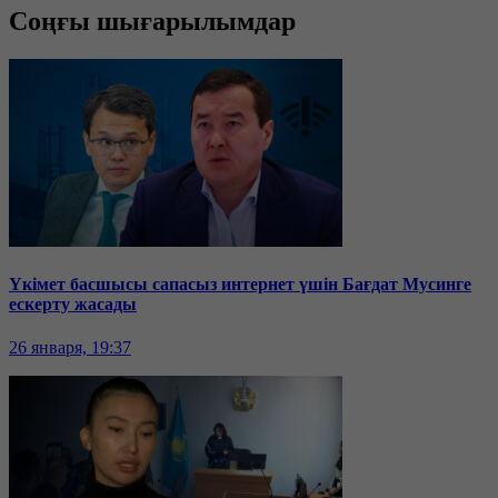
Соңғы шығарылымдар
Үкімет басшысы сапасыз интернет үшін Бағдат Мусинге
ескерту жасады
26 января, 19:37