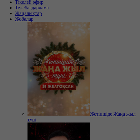
Тікелей эфир
Телебағдарлама
Жаңалықтар
Жобалар
Жетіншіде Жаңа жыл
түні