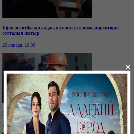
Бірнеше отбасын алдаған туристік фирма директоры
сотталып жатыр
26 января, 19:36
×
Таразда ТЭЦ қызметкерлері жалақы көтеруді талап етті
26 января, 19:36