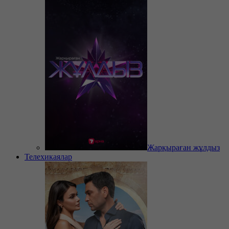
Жарқыраған жұлдыз
Телехикаялар