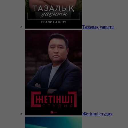
Тазалық уақыты
Жетінші студия