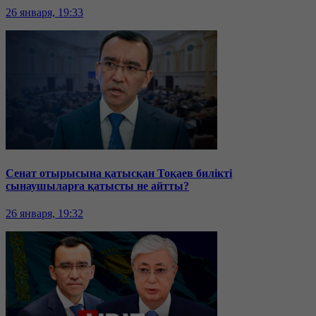
26 января, 19:33
Сенат отырысына қатысқан Тоқаев билікті
сынаушыларға қатысты не айтты?
26 января, 19:32