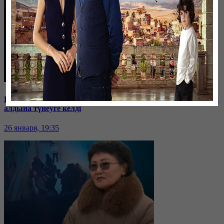
Баспанасын ала алмай жүрген бір топ шымкенттік әкімдік
алдына түнеуге келді
26 января, 19:35