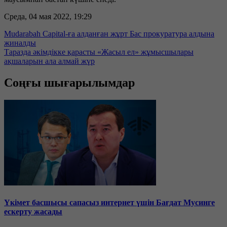
Среда, 04 мая 2022, 19:29
Mudarabah Capital-ға алданған жұрт Бас прокуратура алдына
жиналды
Таразда әкімдікке қарасты «Жасыл ел» жұмысшылары
ақшаларын ала алмай жүр
Соңғы шығарылымдар
Үкімет басшысы сапасыз интернет үшін Бағдат Мусинге
ескерту жасады