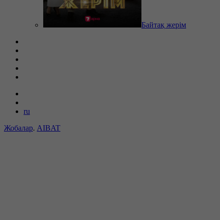
Байтақ жерім
ru
Жобалар
.
AIBAT