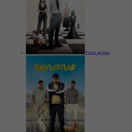
Үнсіз жүрек