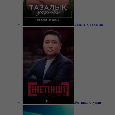
Тазалық уақыты
Жетінші студия