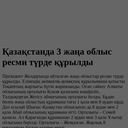
Қазақстанда 3 жаңа облыс
ресми түрде құрылды
Президент Жолдауында айтылған жаңа облыстар ресми түрде
құрылды. Еліміздің әкімшілік-аумақтық құрылымына қатысты
Тоқаевтың жарлығы бүгін жарияланды. Оған сәйкес Алматы
облысының орталығы Қонав қаласына көшіріліп,
Талдықорған Жетісу аймағының орталығы болды. Бұдан
бөлек жаңа облыстың құрамына тағы 1 қала мен 8 аудан кірді.
Дәл осылай Шығыс-Қазақстан облысынан да 8 аудан мен 2
қала Абай облысының құрамына өтті. Орталығы – Семей
қаласы. Ал Қарағанды құрамынан 2 аудан мен 3 қала Ұлытау
облысына берілді. Орталығы – Жезқазған. Жарлық 8
маусымнан бастап күшіне енеді.