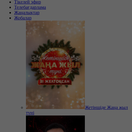
Тікелей эфир
Телебағдарлама
Жаңалықтар
Жобалар
Жетіншіде Жаңа жыл
түні