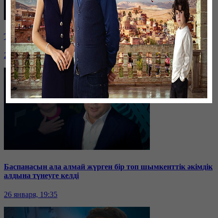
Таразда ТЭЦ қызметкерлері жалақы көтеруді талап етті
26 января, 19:36
Баспанасын ала алмай жүрген бір топ шымкенттік әкімдік
алдына түнеуге келді
26 января, 19:35