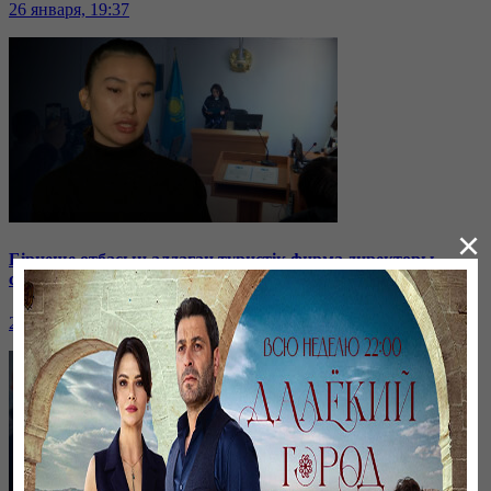
26 января, 19:37
×
Бірнеше отбасын алдаған туристік фирма директоры
сотталып жатыр
26 января, 19:36