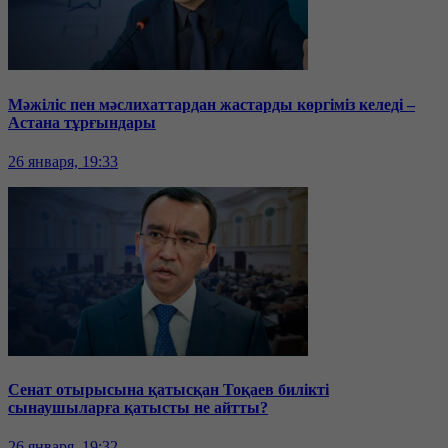
Мәжіліс пен мәслихаттардан жастарды көргіміз келеді –
Астана тұрғындары
26 января, 19:33
Сенат отырысына қатысқан Тоқаев билікті
сынаушыларға қатысты не айтты?
26 января, 19:32