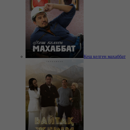
Кеш келген махаббат