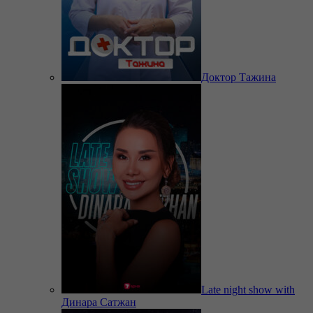
Доктор Тажина
Late night show with
Динара Сатжан