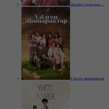
Әңгімесі ауылдың…
Үзілген жапырақтар