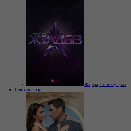
Жарқыраған жұлдыз
Телехикаялар