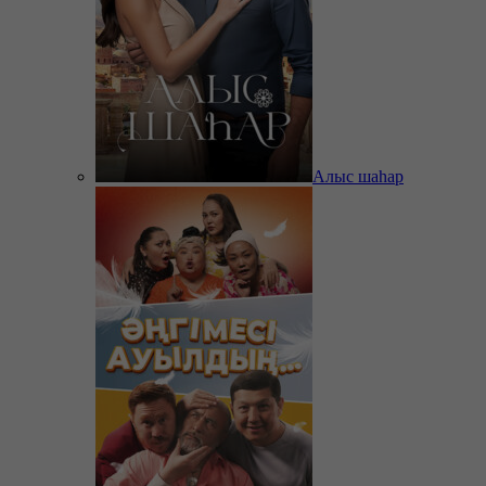
Алыс шаһар