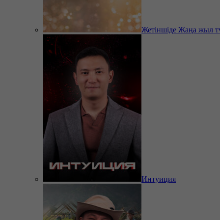
Жетіншіде Жаңа жыл т
Интуиция