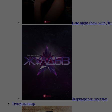
Late night show with Д
Жарқыраған жұлдыз
Телехикаялар