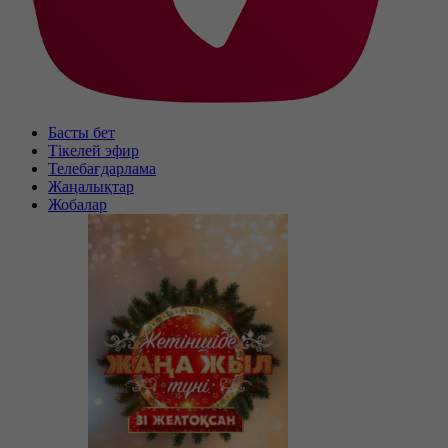
Басты бет
Тікелей эфир
Телебағдарлама
Жаңалықтар
Жобалар