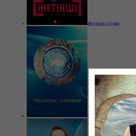
Жетінші студия
Тағдырлас тамырлар