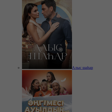
Алыс шаһар