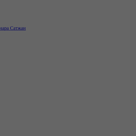
инара Сатжан