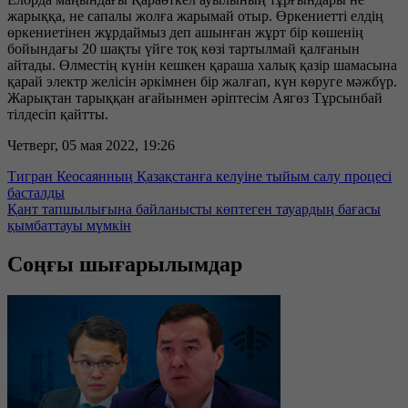
жарыққа, не сапалы жолға жарымай отыр. Өркениетті елдің
өркениетінен жұрдаймыз деп ашынған жұрт бір көшенің
бойындағы 20 шақты үйге тоқ көзі тартылмай қалғанын
айтады. Өлместің күнін кешкен қараша халық қазір шамасына
қарай электр желісін әркімнен бір жалғап, күн көруге мәжбүр.
Жарықтан тарыққан ағайынмен әріптесім Аягөз Тұрсынбай
тілдесіп қайтты.
Четверг, 05 мая 2022, 19:26
Тигран Кеосаянның Қазақстанға келуіне тыйым салу процесі
басталды
Қант тапшылығына байланысты көптеген тауардың бағасы
қымбаттауы мүмкін
Соңғы шығарылымдар