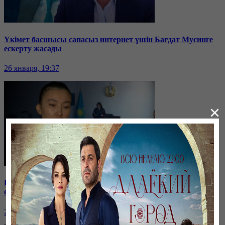
Үкімет басшысы сапасыз интернет үшін Бағдат Мусинге
ескерту жасады
26 января, 19:37
×
Бірнеше отбасын алдаған туристік фирма директоры
сотталып жатыр
26 января, 19:36