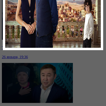
Таразда ТЭЦ қызметкерлері жалақы көтеруді талап етті
26 января, 19:36