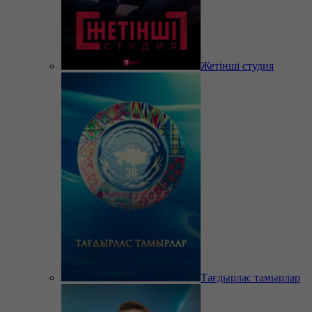
Жетінші студия
Тағдырлас тамырлар