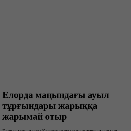
Елорда маңындағы ауыл
тұрғындары жарыққа
жарымай отыр
Елорда маңындағы Қараөткел ауылының тұрғындары не