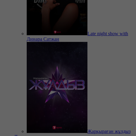
Late night show with
Динара Сатжан
Жарқыраған жұлдыз