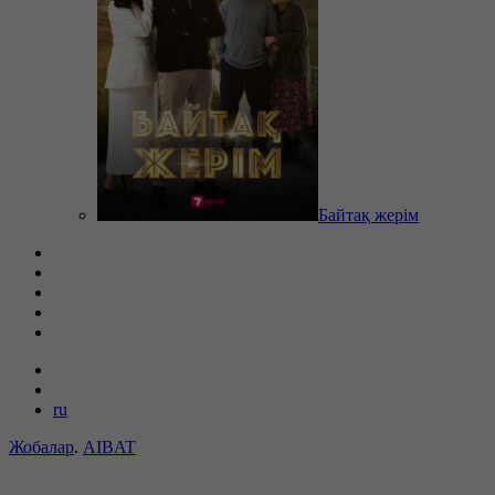
Байтақ жерім
ru
Жобалар
.
AIBAT