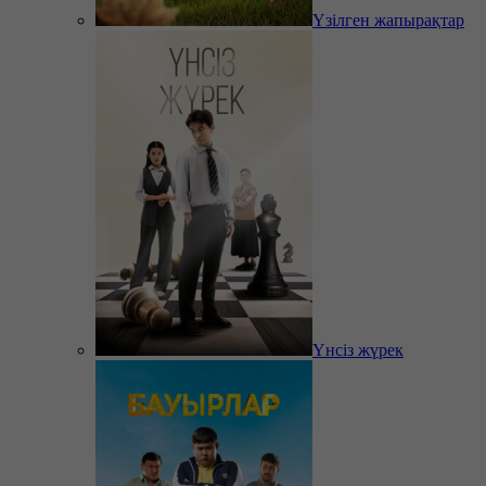
Үзілген жапырақтар
Үнсіз жүрек