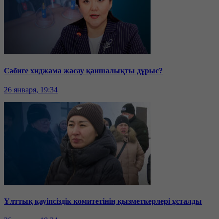
Сәбиге хиджама жасау қаншалықты дұрыс?
26 января, 19:34
Ұлттық қауіпсіздік комитетінің қызметкерлері ұсталды