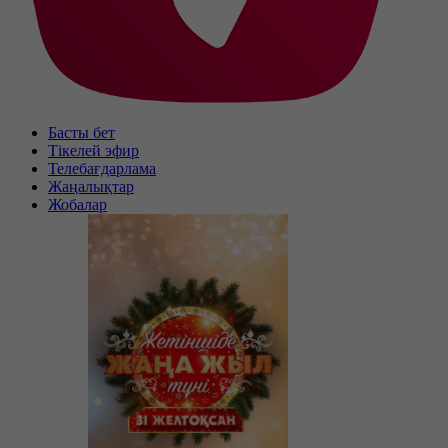
Басты бет
Тікелей эфир
Телебағдарлама
Жаңалықтар
Жобалар