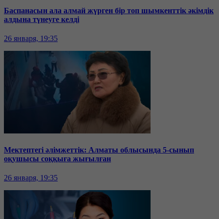
Баспанасын ала алмай жүрген бір топ шымкенттік әкімдік
алдына түнеуге келді
26 января, 19:35
Мектептегі әлімжеттік: Алматы облысында 5-сынып
оқушысы соққыға жығылған
26 января, 19:35