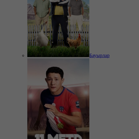
Бауырлар