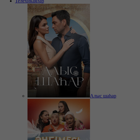
Телехикаялар
Алыс шаһар