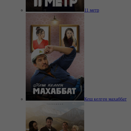
11 метр
Кеш келген махаббат