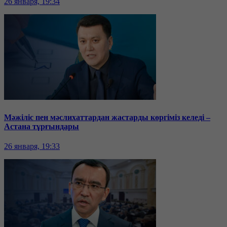
26 января, 19:34
Мәжіліс пен мәслихаттардан жастарды көргіміз келеді –
Астана тұрғындары
26 января, 19:33