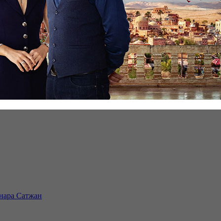
инара Сатжан