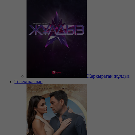
Жарқыраған жұлдыз
Телехикаялар