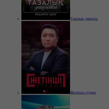
Тазалық уақыты
Жетінші студия