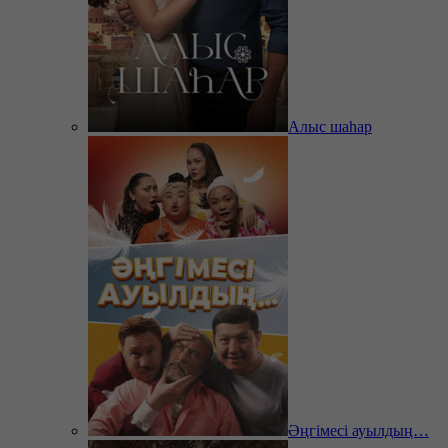
Алыс шаһар
Әңгімесі ауылдың…