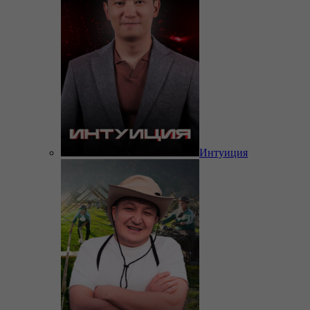
Интуиция