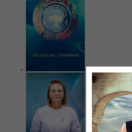
Тағдырлас тамырлар