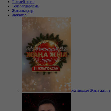
Тікелей эфир
Телебағдарлама
Жаңалықтар
Жобалар
Жетіншіде Жаңа жыл т