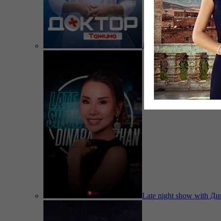
Доктор Тажина
Late night show with Д