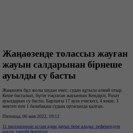
Жаңаөзенде толассыз жауған
жауын салдарынан бірнеше
ауылды су басты
Жаңаөзен бұл жолы шудан емес, судан құтыла алмай отыр.
Кеше басталып, бүгін тоқтаған жауыннан Кендірлі, Рахат
ауылдарын су басты. Барлығы 17 аула учаскесі, 4 көше, 3
мектеп пен 1 балабақша судың ортасында қалған.
Пятница, 06 мая 2022, 19:12
11 миллионнан астам адам дауыс бере алады: референдум
өткізу тәртібі бекітілді