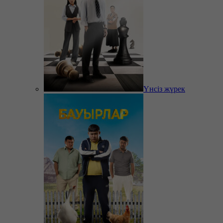
Үнсіз жүрек