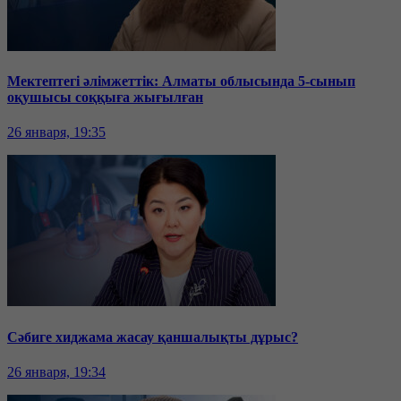
Мектептегі әлімжеттік: Алматы облысында 5-сынып
оқушысы соққыға жығылған
26 января, 19:35
Сәбиге хиджама жасау қаншалықты дұрыс?
26 января, 19:34