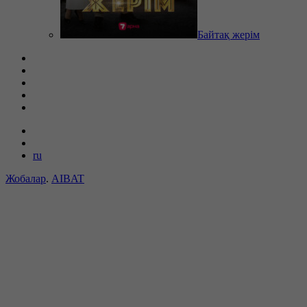
Байтақ жерім
ru
Жобалар
.
AIBAT