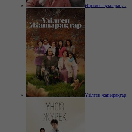
Әңгімесі ауылдың…
Үзілген жапырақтар