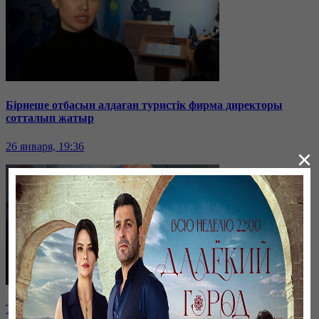
Бірнеше отбасын алдаған туристік фирма директоры
сотталып жатыр
26 января, 19:36
×
Таразда ТЭЦ қызметкерлері жалақы көтеруді талап етті