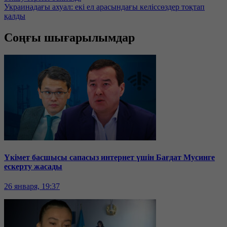
Украинадағы ахуал: екі ел арасындағы келіссөздер тоқтап
қалды
Соңғы шығарылымдар
Үкімет басшысы сапасыз интернет үшін Бағдат Мусинге
ескерту жасады
26 января, 19:37