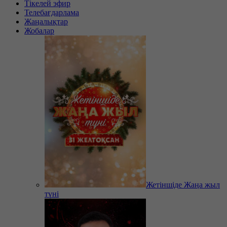
Тікелей эфир
Телебағдарлама
Жаңалықтар
Жобалар
Жетіншіде Жаңа жыл
түні