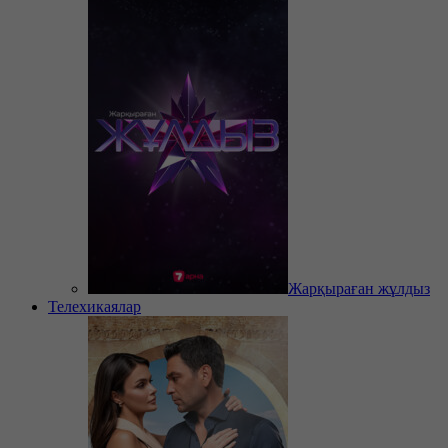
Жарқыраған жұлдыз
Телехикаялар