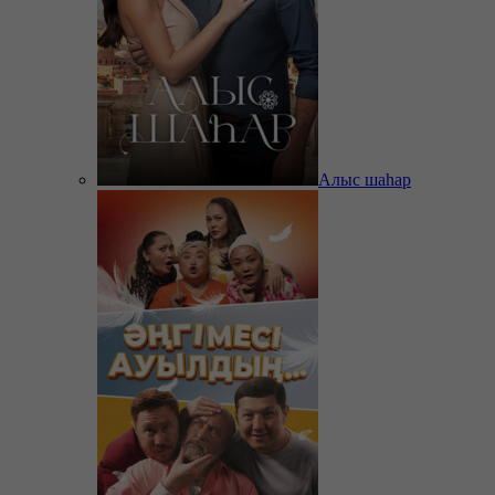
Алыс шаһар