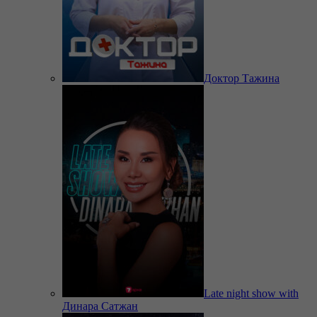
Доктор Тажина
Late night show with
Динара Сатжан