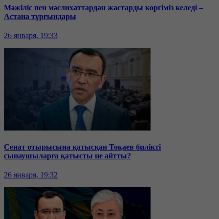
Мәжіліс пен мәслихаттардан жастарды көргіміз келеді –
Астана тұрғындары
26 января, 19:33
Сенат отырысына қатысқан Тоқаев билікті
сынаушыларға қатысты не айтты?
26 января, 19:32