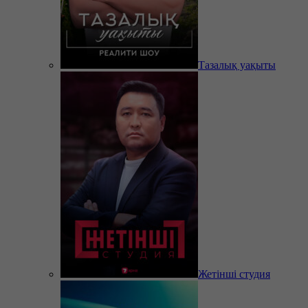
Тазалық уақыты
Жетінші студия