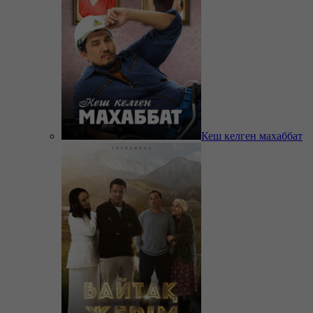
Кеш келген махаббат