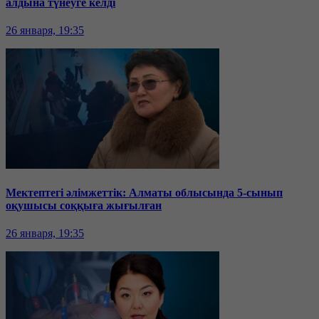
алдына түнеуге келді
26 января, 19:35
Мектептегі әлімжеттік: Алматы облысында 5-сынып
оқушысы соққыға жығылған
26 января, 19:35