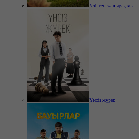
Үзілген жапырақтар
Үнсіз жүрек