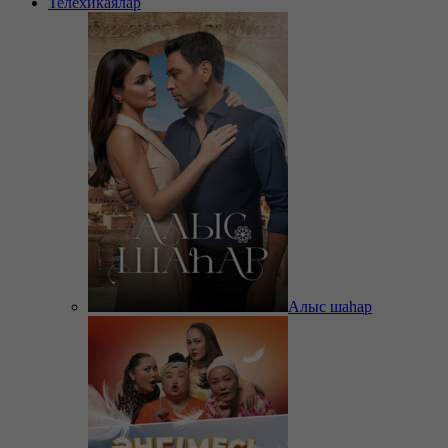
Телехикаялар
Алыс шаһар