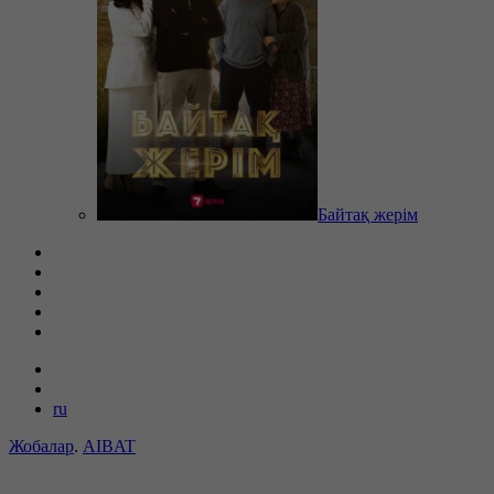
Байтақ жерім
ru
Жобалар
.
AIBAT