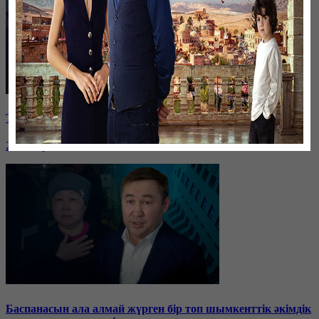
Таразда ТЭЦ қызметкерлері жалақы көтеруді талап етті
26 января, 19:36
Баспанасын ала алмай жүрген бір топ шымкенттік әкімдік