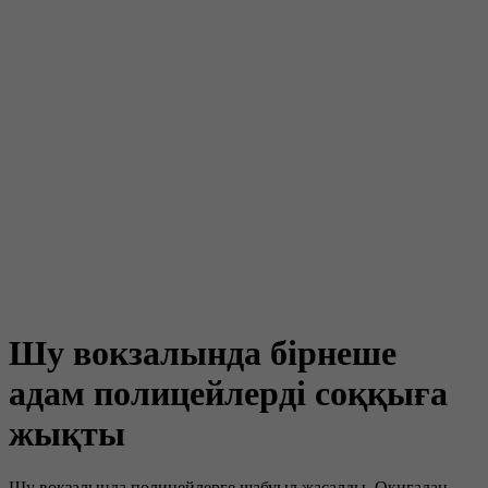
Шу вокзалында бірнеше
адам полицейлерді соққыға
жықты
Шу вокзалында полицейлерге шабуыл жасалды. Оқиғадан