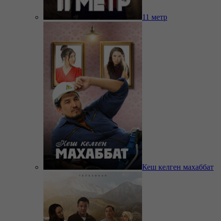
11 метр
Кеш келген махаббат