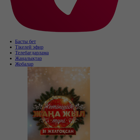
Басты бет
Тікелей эфир
Телебағдарлама
Жаңалықтар
Жобалар