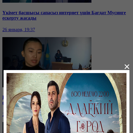
Үкімет басшысы сапасыз интернет үшін Бағдат Мусинге
ескерту жасады
26 января, 19:37
×
Бірнеше отбасын алдаған туристік фирма директоры
сотталып жатыр
26 января, 19:36