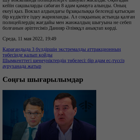
кейін сақшыларды сабаған 8 адам қамауға алынды. Оның
екеуі қыз. Вокзал алдындағы бұзақылыққа белсенді қатысқан
бір күдіктіге іздеу жарияланды. Ал соққының астында қалған
полицейлердің жағдайы мен жанжалдың шығуына не себеп
болғанын әріптесіміз Данияр Әлімқұл анықтап көрді.
Среда, 11 мая 2022, 19:49
Қарағандыда 3 бүлдіршін экстремалды аттракционның
төбесінде қалып қойды
Шымкенттегі шенеуніктердің төбелесі: бір адам ес-түссіз
ауруханада жатыр
Соңғы шығарылымдар