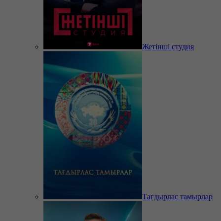
Жетінші студия
Тағдырлас тамырлар