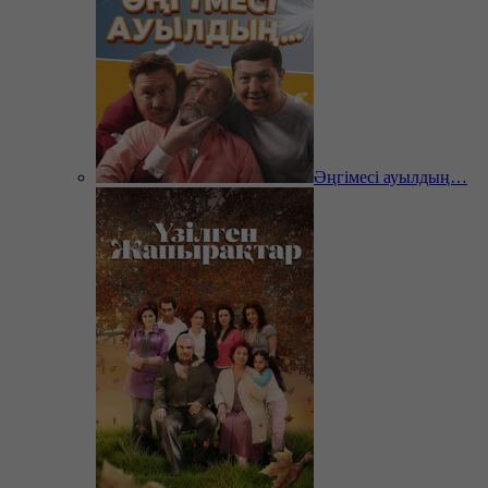
Әңгімесі ауылдың…