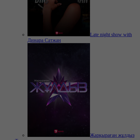
Late night show with
Динара Сатжан
Жарқыраған жұлдыз