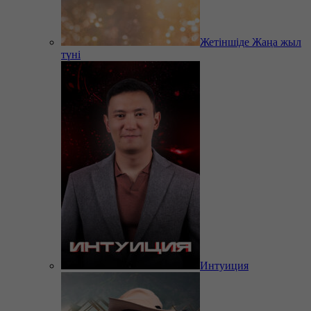
Жетіншіде Жаңа жыл
түні
Интуиция