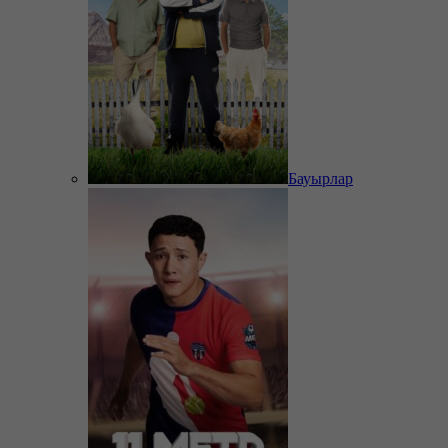
Бауырлар