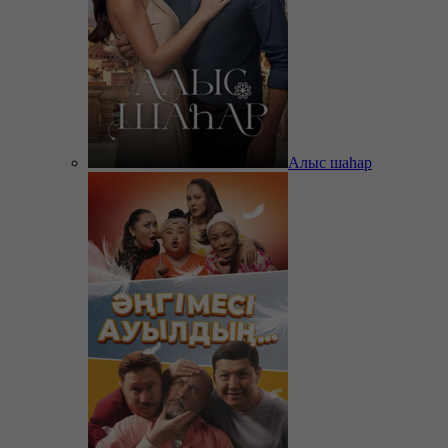
Алыс шаһар