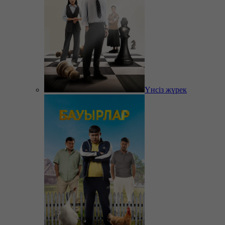
Үнсіз жүрек