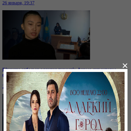
26 января, 19:37
×
Бірнеше отбасын алдаған туристік фирма директоры
сотталып жатыр
26 января, 19:36