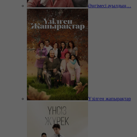
Әңгімесі ауылдың…
Үзілген жапырақтар