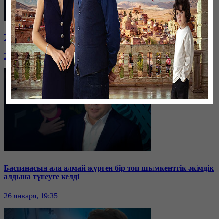
Таразда ТЭЦ қызметкерлері жалақы көтеруді талап етті
26 января, 19:36
Баспанасын ала алмай жүрген бір топ шымкенттік әкімдік
алдына түнеуге келді
26 января, 19:35