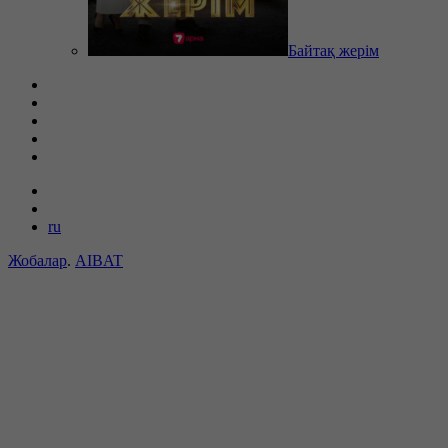
Байтақ жерім
ru
Жобалар
.
AIBAT