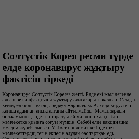
Солтүстік Корея ресми түрде
елде коронавирус жұқтыру
фактісін тіркеді
Коронавирус Солтүстік Кореяға жетті. Елде екі жыл дегенде
алғаш рет инфекцияны жұқтыру оқиғалары тіркелген. Осыдан
кейін, ел билігі қатаң локдаун жариялады. Алайда вирустың
қанша адамнан анықталғаны айтылмайды. Мамандардың
болжамынша, індеттің таралуы 26 миллион халқы бар
мемлекетке қиынға соғуы мүмкін. Себебі елде вакцинация
мүлдем жүргізілмеген. Үкімет пандемия кезінде шет
мемлекеттердің тегін екпесін алудан бас тартқан еді.
Сарапшылар Пхеньян елде «ковидтің» барын мойындау