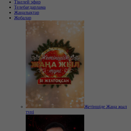
Тікелей эфир
Телебағдарлама
Жаңалықтар
Жобалар
Жетіншіде Жаңа жыл
түні