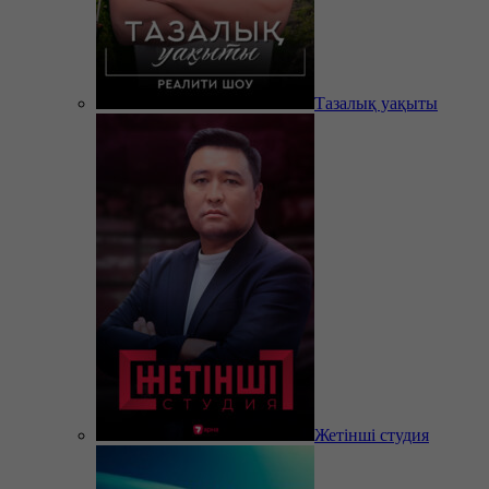
Тазалық уақыты
Жетінші студия