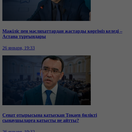
Мәжіліс пен мәслихаттардан жастарды көргіміз келеді –
Астана тұрғындары
26 января, 19:33
Сенат отырысына қатысқан Тоқаев билікті
сынаушыларға қатысты не айтты?
26 января, 19:32