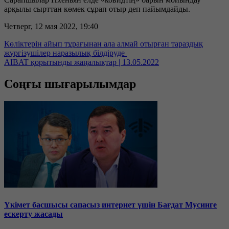
арқылы сырттан көмек сұрап отыр деп пайымдайды.
Четверг, 12 мая 2022, 19:40
Көліктерін айып тұрағынан ала алмай отырған тараздық
жүргізушілер наразылық білдіруде
AIBAT қорытынды жаңалықтар | 13.05.2022
Соңғы шығарылымдар
Үкімет басшысы сапасыз интернет үшін Бағдат Мусинге
ескерту жасады