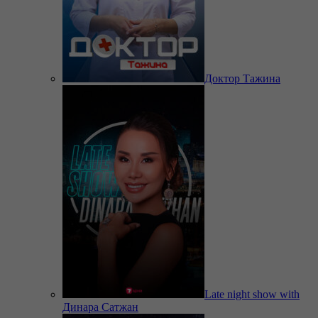
Доктор Тажина
Late night show with
Динара Сатжан