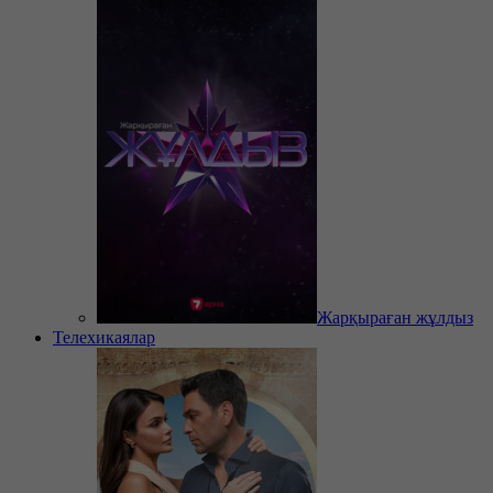
Жарқыраған жұлдыз
Телехикаялар