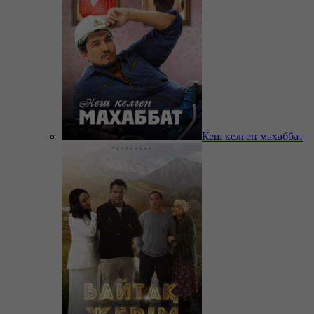
Кеш келген махаббат