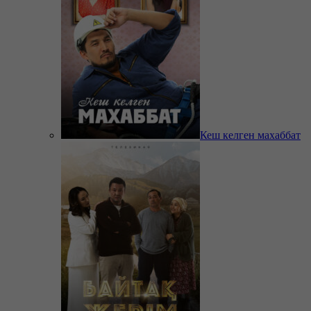
Кеш келген махаббат