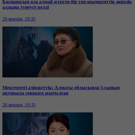
Баспанасын ала алмай жүрген бір топ шымкенттік әкімдік
алдына түнеуге келді
26 января, 19:35
Мектептегі әлімжеттік: Алматы облысында 5-сынып
оқушысы соққыға жығылған
26 января, 19:35