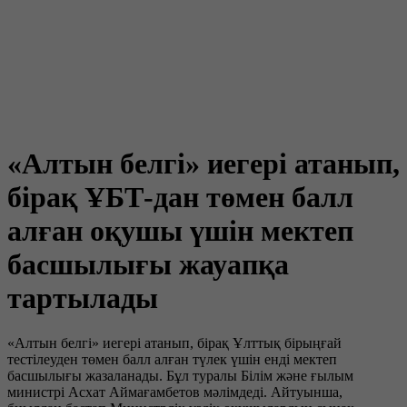
«Алтын белгі» иегері атанып,
бірақ ҰБТ-дан төмен балл
алған оқушы үшін мектеп
басшылығы жауапқа
тартылады
«Алтын белгі» иегері атанып, бірақ Ұлттық бірыңғай
тестілеуден төмен балл алған түлек үшін енді мектеп
басшылығы жазаланады. Бұл туралы Білім және ғылым
министрі Асхат Аймағамбетов мәлімдеді. Айтуынша,