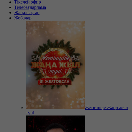
Тікелей эфир
Телебағдарлама
Жаңалықтар
Жобалар
Жетіншіде Жаңа жыл
түні