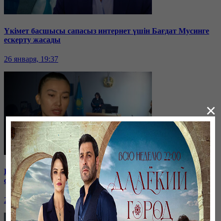
Үкімет басшысы сапасыз интернет үшін Бағдат Мусинге
ескерту жасады
26 января, 19:37
×
Бірнеше отбасын алдаған туристік фирма директоры
сотталып жатыр
26 января, 19:36