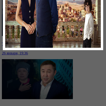
Таразда ТЭЦ қызметкерлері жалақы көтеруді талап етті
26 января, 19:36