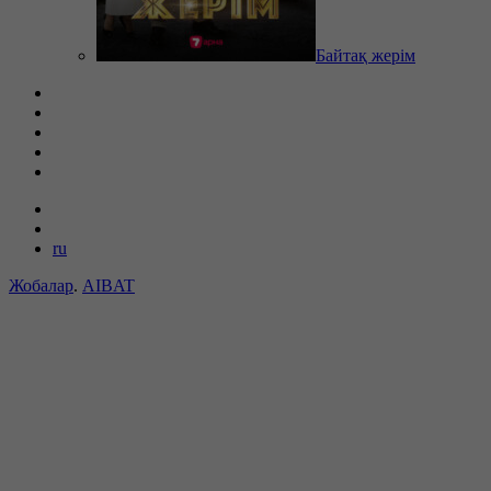
Байтақ жерім
ru
Жобалар
.
AIBAT