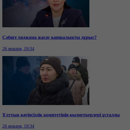
Сәбиге хиджама жасау қаншалықты дұрыс?
26 января, 19:34
Ұлттық қауіпсіздік комитетінің қызметкерлері ұсталды
26 января, 19:34