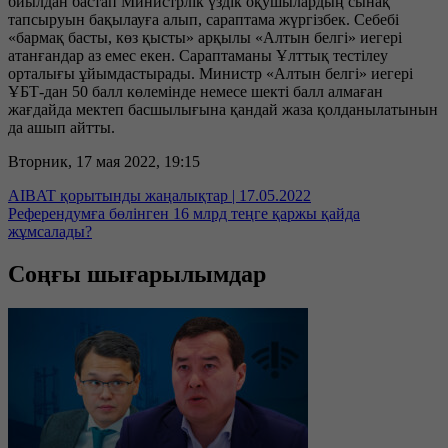
биылдан бастап Министрлік үздік оқушылардың сынақ
тапсыруын бақылауға алып, сараптама жүргізбек. Себебі
«бармақ басты, көз қысты» арқылы «Алтын белгі» иегері
атанғандар аз емес екен. Сараптаманы Ұлттық тестілеу
орталығы ұйымдастырады. Министр «Алтын белгі» иегері
ҰБТ-дан 50 балл көлемінде немесе шекті балл алмаған
жағдайда мектеп басшылығына қандай жаза қолданылатынын
да ашып айтты.
Вторник, 17 мая 2022, 19:15
AIBAT қорытынды жаңалықтар | 17.05.2022
Референдумға бөлінген 16 млрд теңге қаржы қайда
жұмсалады?
Соңғы шығарылымдар