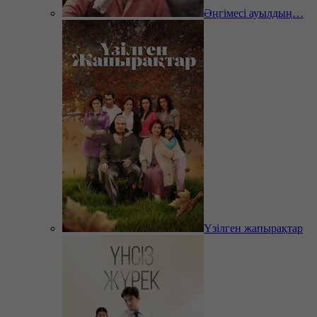
Әңгімесі ауылдың…
Үзілген жапырақтар