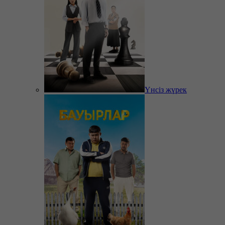
Үнсіз жүрек