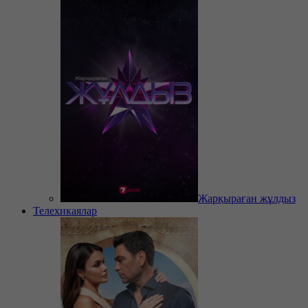
Жарқыраған жұлдыз
Телехикаялар