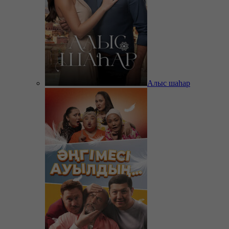
Алыс шаһар