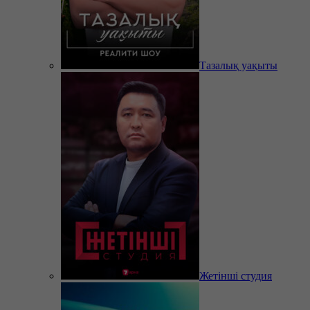
Тазалық уақыты
Жетінші студия