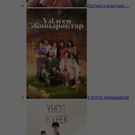
Әңгімесі ауылдың…
Үзілген жапырақтар