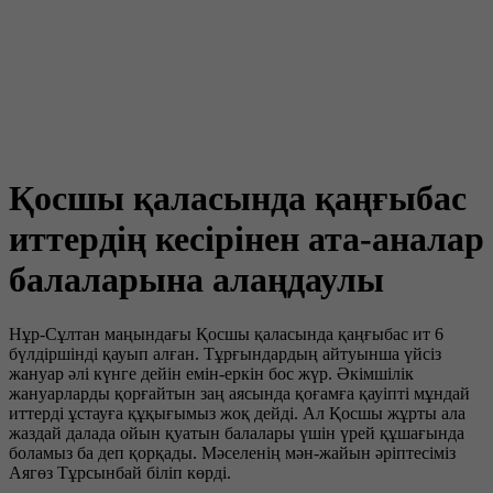
Қосшы қаласында қаңғыбас
иттердің кесірінен ата-аналар
балаларына алаңдаулы
Нұр-Сұлтан маңындағы Қосшы қаласында қаңғыбас ит 6
бүлдіршінді қауып алған. Тұрғындардың айтуынша үйсіз
жануар әлі күнге дейін емін-еркін бос жүр. Әкімшілік
жануарларды қорғайтын заң аясында қоғамға қауіпті мұндай
иттерді ұстауға құқығымыз жоқ дейді. Ал Қосшы жұрты ала
жаздай далада ойын қуатын балалары үшін үрей құшағында
боламыз ба деп қорқады. Мәселенің мән-жайын әріптесіміз
Аягөз Тұрсынбай біліп көрді.