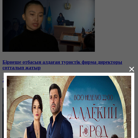
Бірнеше отбасын алдаған туристік фирма директоры
×
сотталып жатыр
26 января, 19:36