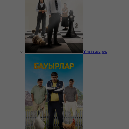
Үнсіз жүрек