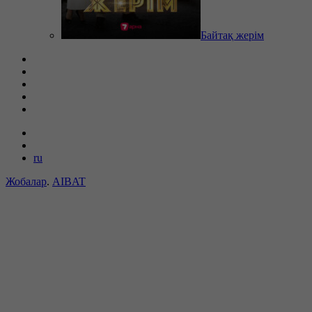
Байтақ жерім
ru
Жобалар
.
AIBAT