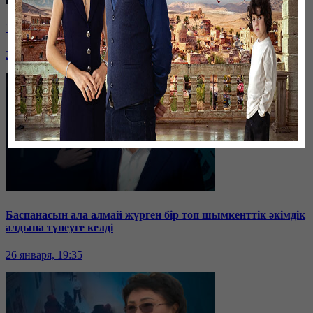
Таразда ТЭЦ қызметкерлері жалақы көтеруді талап етті
26 января, 19:36
Баспанасын ала алмай жүрген бір топ шымкенттік әкімдік
алдына түнеуге келді
26 января, 19:35