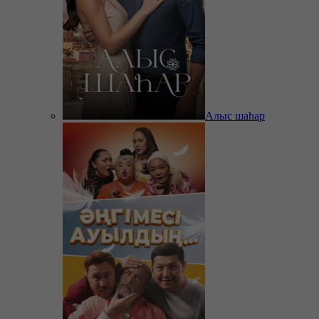
Алыс шаһар