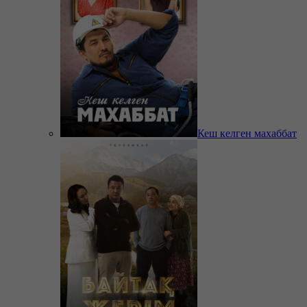
Кеш келген махаббат