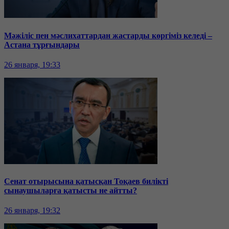
Мәжіліс пен мәслихаттардан жастарды көргіміз келеді –
Астана тұрғындары
26 января, 19:33
Сенат отырысына қатысқан Тоқаев билікті
сынаушыларға қатысты не айтты?
26 января, 19:32