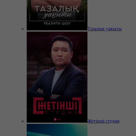
Тазалық уақыты
Жетінші студия