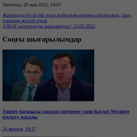
Пятница, 20 мая 2022, 19:07
Жамбылда бүтін бір ауыл жайылым жерінен айырылып, шаң-
топырақ жұтып отыр
AIBAT қорытынды жаңалықтар | 23.05.2022
Соңғы шығарылымдар
Үкімет басшысы сапасыз интернет үшін Бағдат Мусинге
ескерту жасады
26 января, 19:37