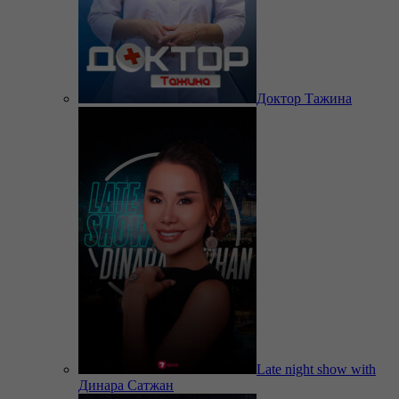
Доктор Тажина
Late night show with
Динара Сатжан