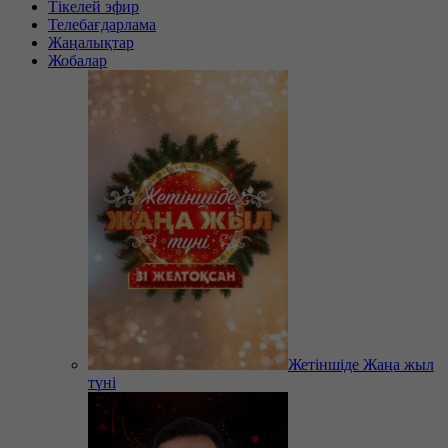
Тікелей эфир
Телебағдарлама
Жаңалықтар
Жобалар
Жетіншіде Жаңа жыл
түні