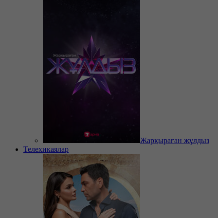
Жарқыраған жұлдыз
Телехикаялар