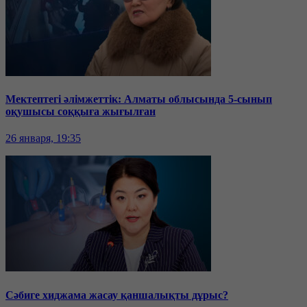
Мектептегі әлімжеттік: Алматы облысында 5-сынып
оқушысы соққыға жығылған
26 января, 19:35
Сәбиге хиджама жасау қаншалықты дұрыс?