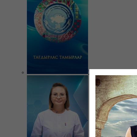
Тағдырлас тамырлар