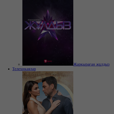
Жарқыраған жұлдыз
Телехикаялар