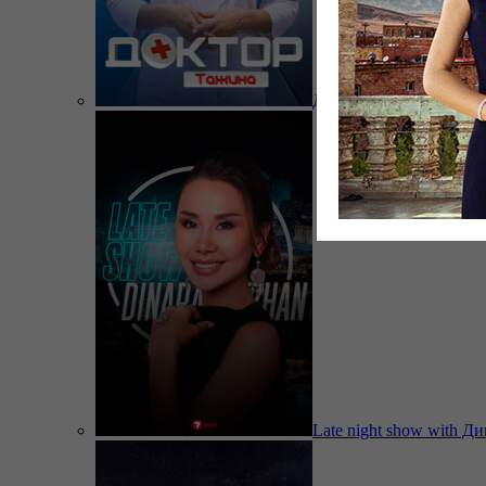
Доктор Тажина
Late night show with Д