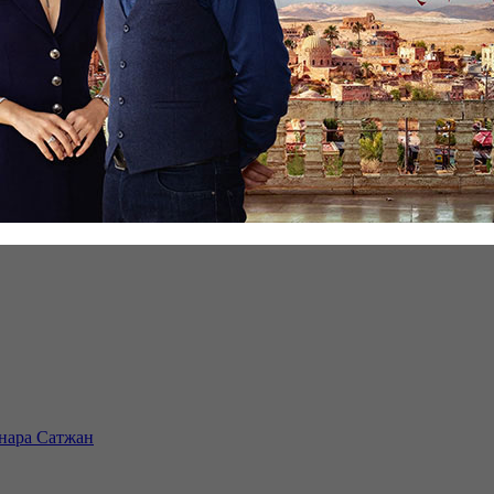
инара Сатжан