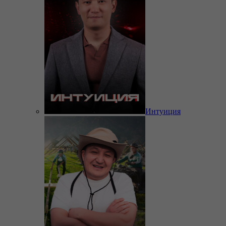
Интуиция