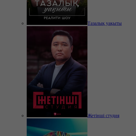
Тазалық уақыты
Жетінші студия