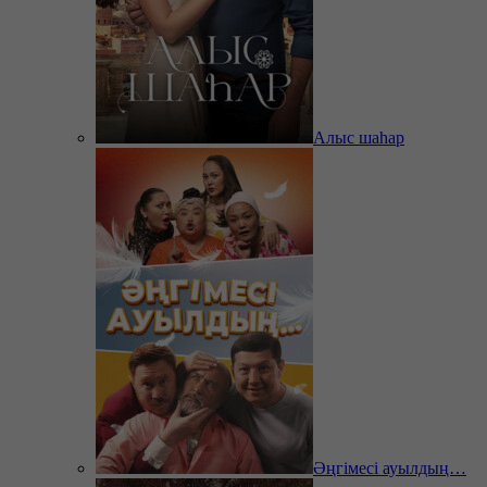
Алыс шаһар
Әңгімесі ауылдың…