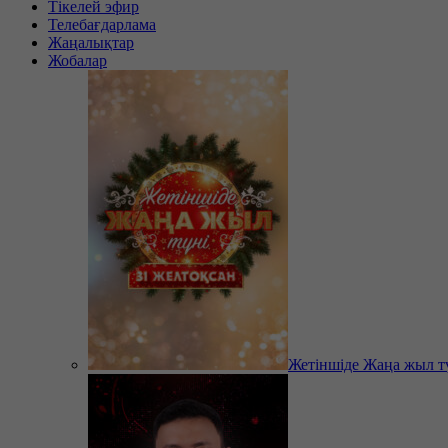
Тікелей эфир
Телебағдарлама
Жаңалықтар
Жобалар
Жетіншіде Жаңа жыл т