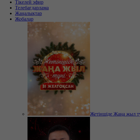
Тікелей эфир
Телебағдарлама
Жаңалықтар
Жобалар
Жетіншіде Жаңа жыл т