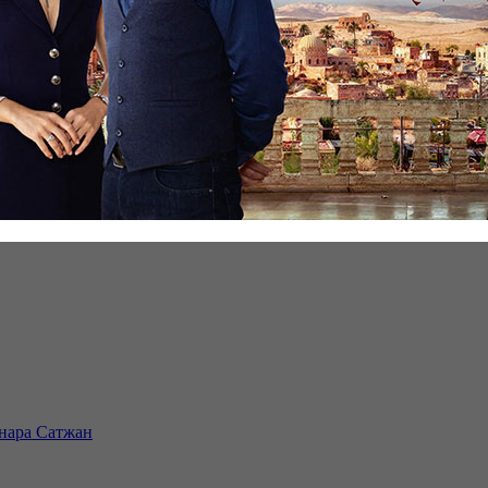
инара Сатжан