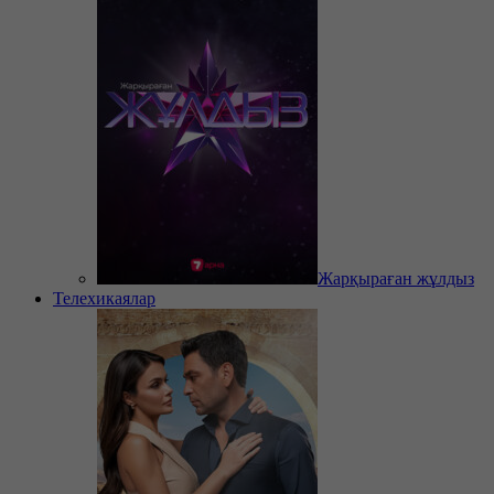
Жарқыраған жұлдыз
Телехикаялар