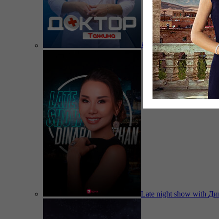
Доктор Тажина
Late night show with Д