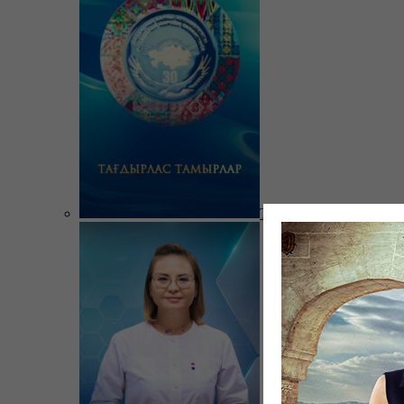
Тағдырлас тамырлар