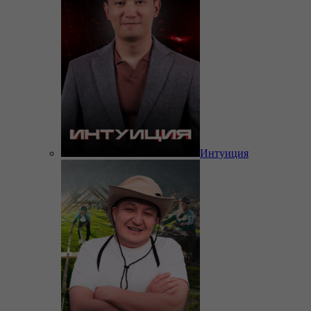
Интуиция