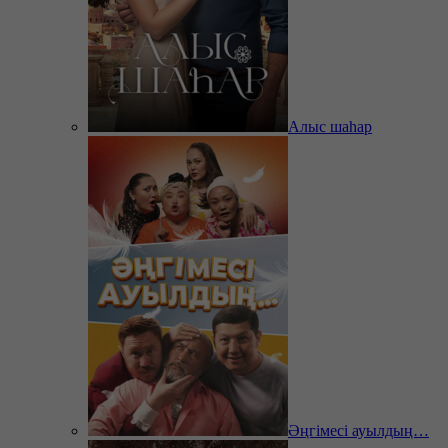
Алыс шаһар
Әңгімесі ауылдың…