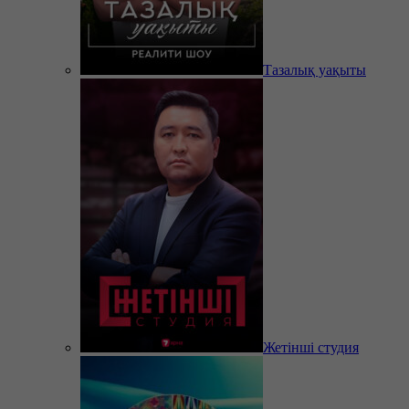
Тазалық уақыты
Жетінші студия