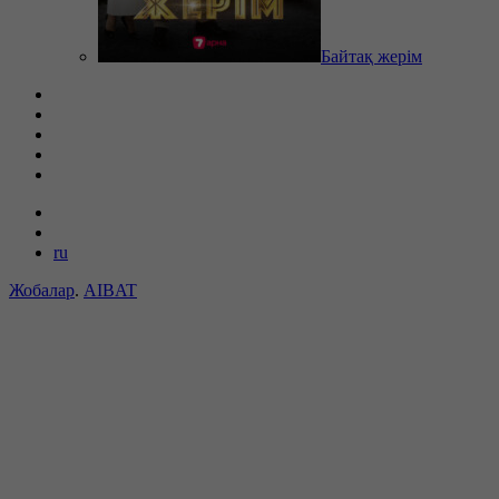
Байтақ жерім
ru
Жобалар
.
AIBAT