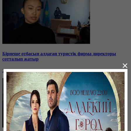
Бірнеше отбасын алдаған туристік фирма директоры
сотталып жатыр
×
26 января, 19:36