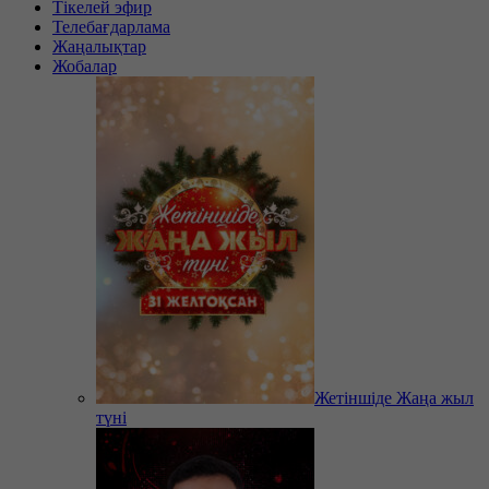
Тікелей эфир
Телебағдарлама
Жаңалықтар
Жобалар
Жетіншіде Жаңа жыл
түні