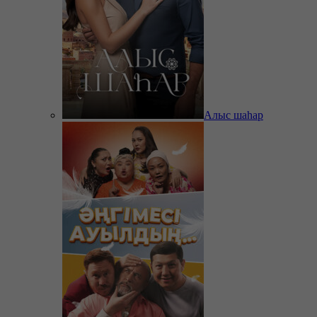
Алыс шаһар