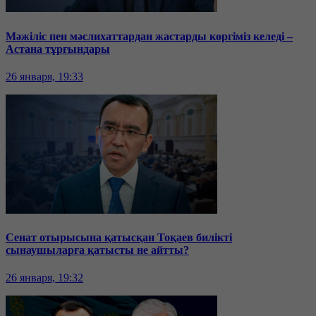
Мәжіліс пен мәслихаттардан жастарды көргіміз келеді –
Астана тұрғындары
26 января, 19:33
Сенат отырысына қатысқан Тоқаев билікті
сынаушыларға қатысты не айтты?
26 января, 19:32