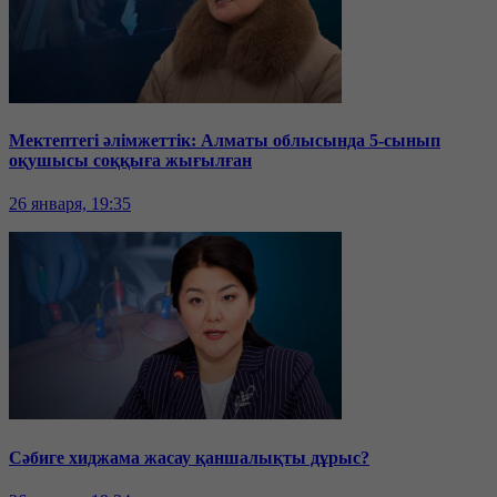
Мектептегі әлімжеттік: Алматы облысында 5-сынып
оқушысы соққыға жығылған
26 января, 19:35
Сәбиге хиджама жасау қаншалықты дұрыс?