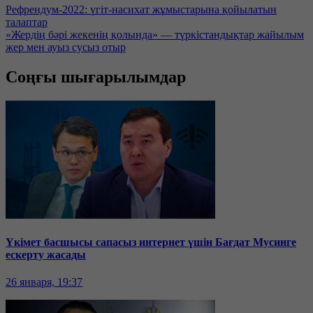
Рефрендум-2022: үгіт-насихат жұмыстарына қойылатын
талаптар
«Жердің бәрі жекенің қолында» — түркістандықтар жайылым
жер мен ауыз сусыз отыр
Соңғы шығарылымдар
Үкімет басшысы сапасыз интернет үшін Бағдат Мусинге
ескерту жасады
26 января, 19:37