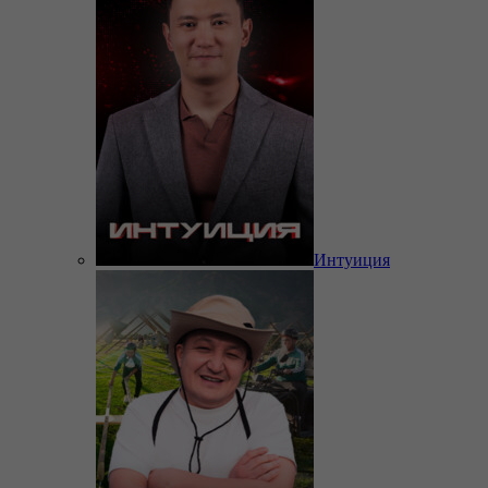
Интуиция