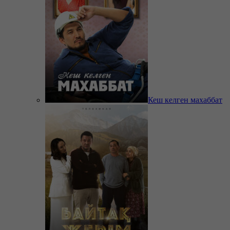
Кеш келген махаббат