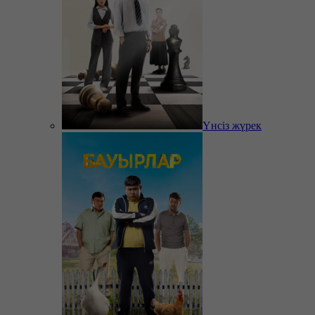
Үнсіз жүрек