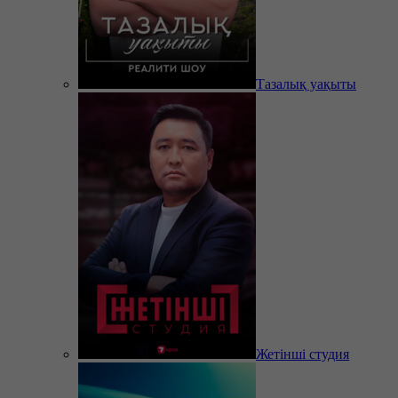
Тазалық уақыты
Жетінші студия