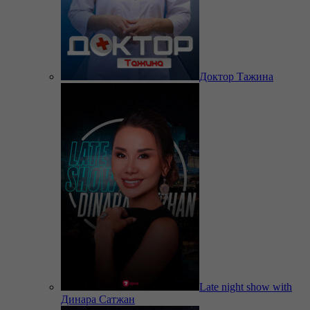
Доктор Тажина
Late night show with
Динара Сатжан