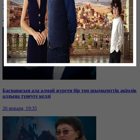
Таразда ТЭЦ қызметкерлері жалақы көтеруді талап етті
26 января, 19:36
Баспанасын ала алмай жүрген бір топ шымкенттік әкімдік
алдына түнеуге келді
26 января, 19:35