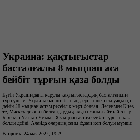
Украина: қақтығыстар
басталғалы 8 мыңнан аса
бейбіт тұрғын қаза болды
Бүгін Украинадағы қарулы қақтығыстардың басталғанына
тура үш ай. Украина бас штабының дерегінше, осы уақытқа
дейін 28 мыңнан астам ресейлік мерт болған. Дегенмен Киев
те, Мәскеу де опат болғандардың нақты санын айтпай отыр.
Біріккен Ұлттар Ұйымы 8 мыңнан астам бейбіт тұрғын қаза
болды дейді. Алайда олардың саны бұдан көп болуы мүмкін.
Вторник, 24 мая 2022, 19:29