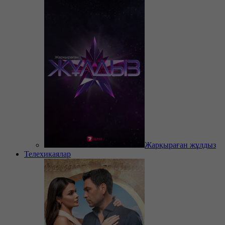
Жарқыраған жұлдыз
Телехикаялар