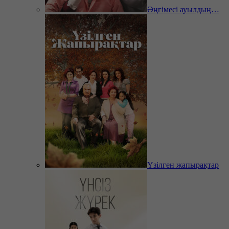
Әңгімесі ауылдың…
Үзілген жапырақтар