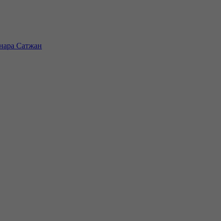
инара Сатжан