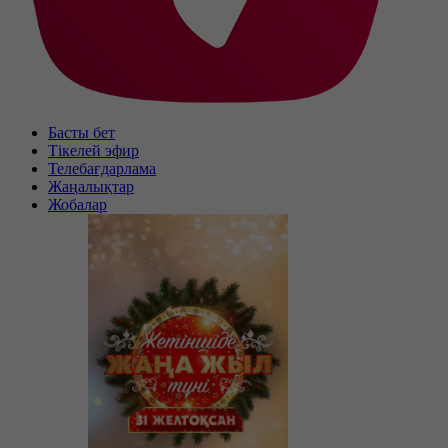
Басты бет
Тікелей эфир
Телебағдарлама
Жаңалықтар
Жобалар