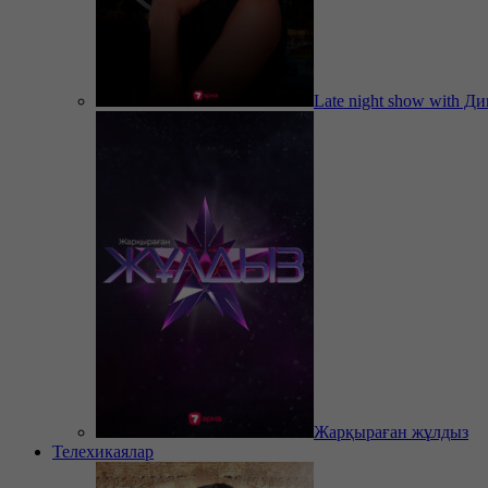
Late night show with Д
Жарқыраған жұлдыз
Телехикаялар