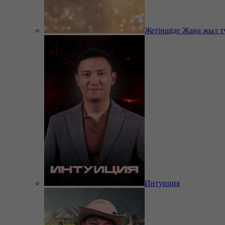
Жетіншіде Жаңа жыл т
Интуиция