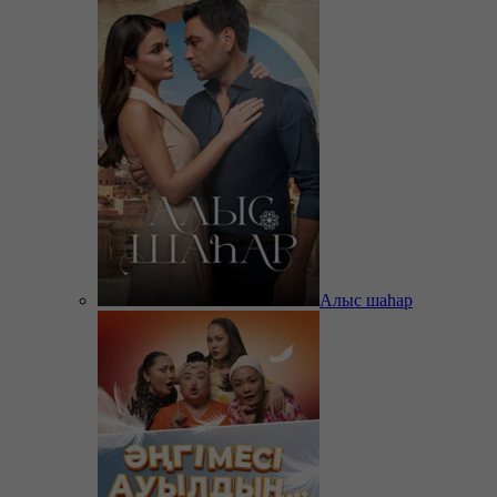
Алыс шаһар