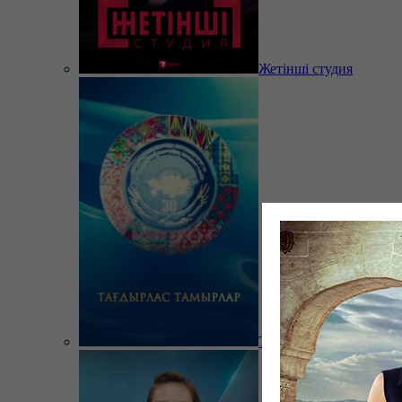
Жетінші студия
Тағдырлас тамырлар