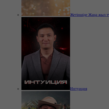
Жетіншіде Жаңа жыл т
Интуиция