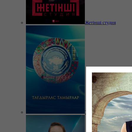
Жетінші студия
Тағдырлас тамырлар