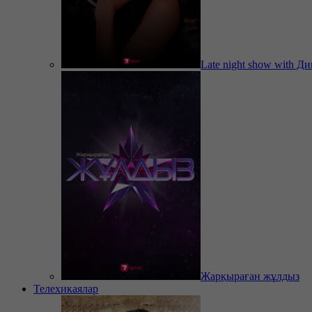
Late night show with Д
Жарқыраған жұлдыз
Телехикаялар