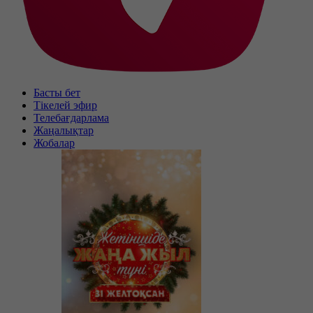
Басты бет
Тікелей эфир
Телебағдарлама
Жаңалықтар
Жобалар