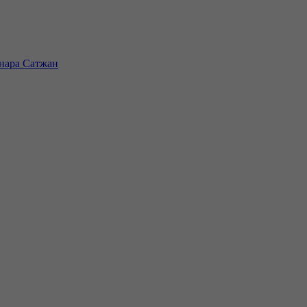
инара Сатжан