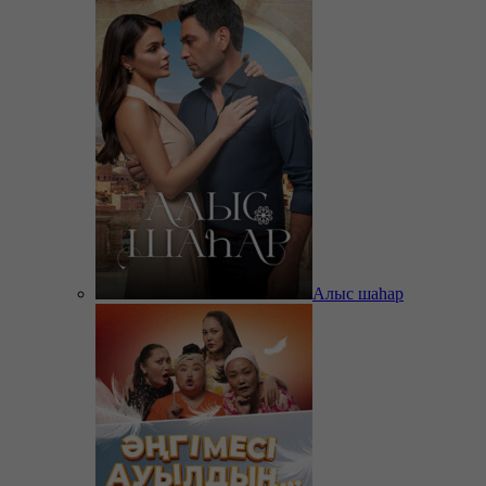
Алыс шаһар