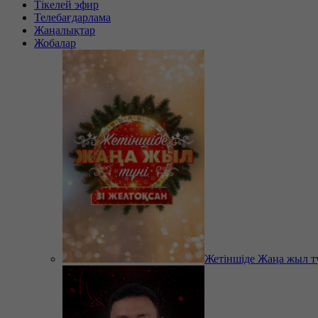
Тікелей эфир
Телебағдарлама
Жаңалықтар
Жобалар
Жетіншіде Жаңа жыл т