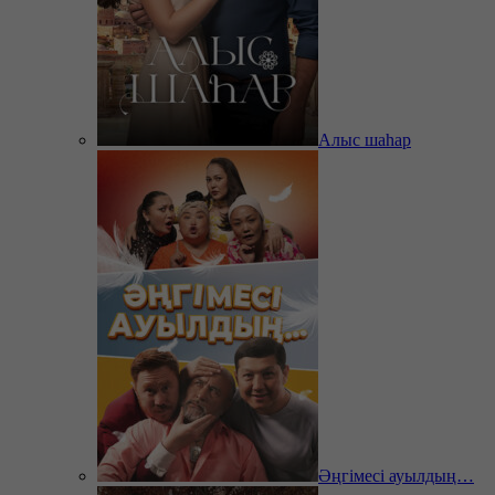
Алыс шаһар
Әңгімесі ауылдың…