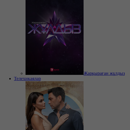
Жарқыраған жұлдыз
Телехикаялар