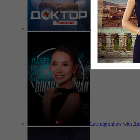
Доктор Тажина
Late night show with Д