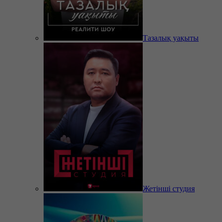
Тазалық уақыты
Жетінші студия