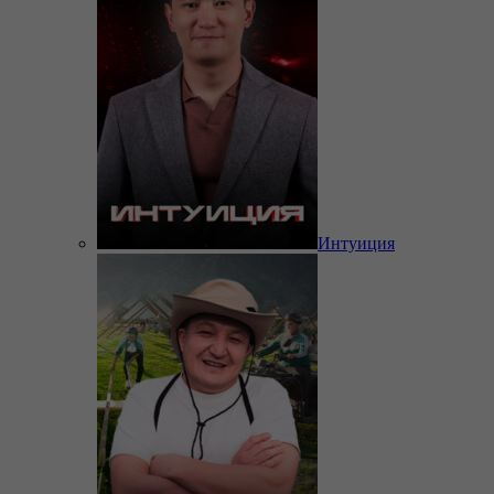
Интуиция