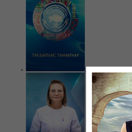
Тағдырлас тамырлар