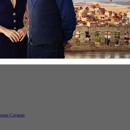
инара Сатжан