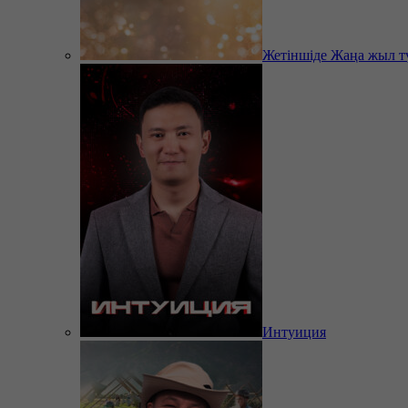
Жетіншіде Жаңа жыл т
Интуиция