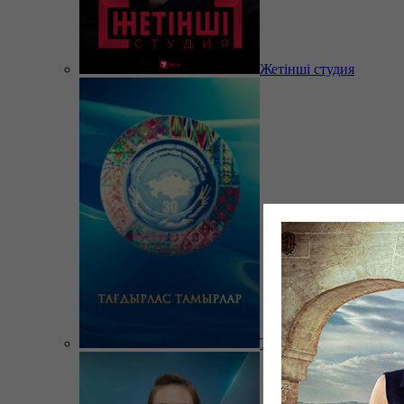
Жетінші студия
Тағдырлас тамырлар