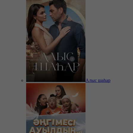
Алыс шаһар