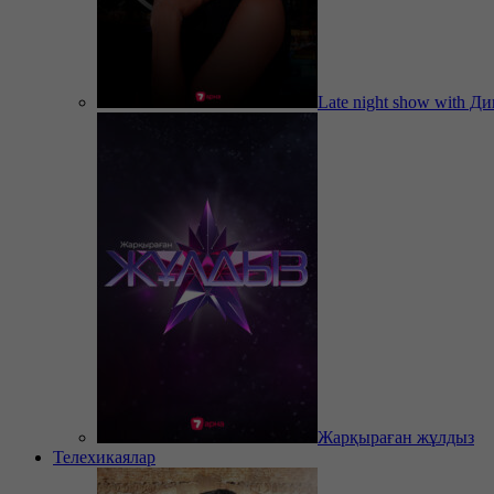
Late night show with Д
Жарқыраған жұлдыз
Телехикаялар