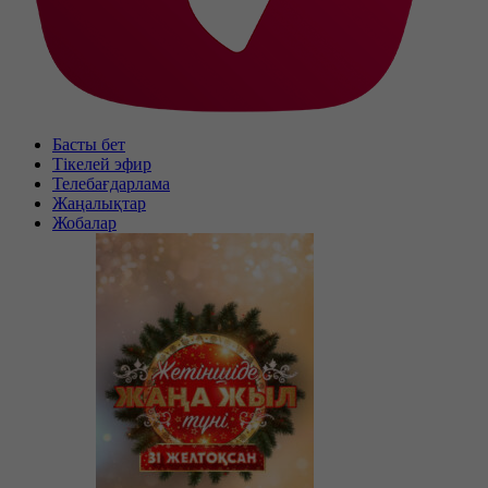
Басты бет
Тікелей эфир
Телебағдарлама
Жаңалықтар
Жобалар