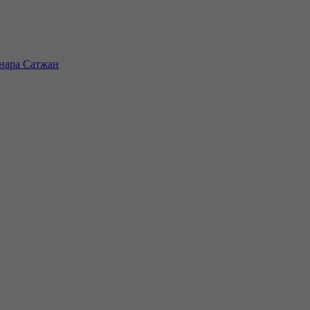
инара Сатжан