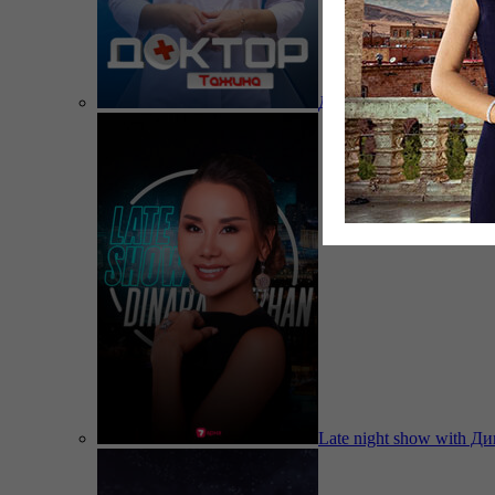
Доктор Тажина
Late night show with Д