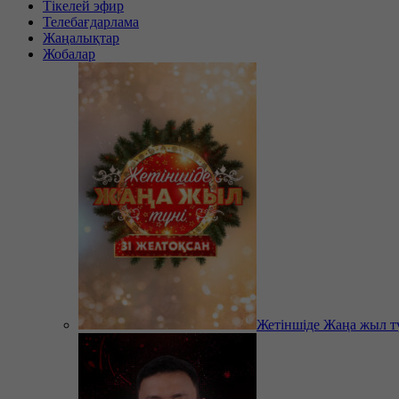
Тікелей эфир
Телебағдарлама
Жаңалықтар
Жобалар
Жетіншіде Жаңа жыл т