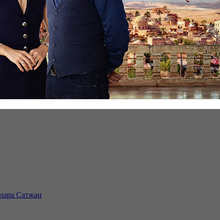
инара Сатжан