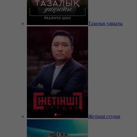
Тазалық уақыты
Жетінші студия