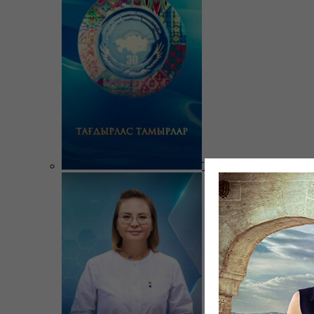
Тағдырлас тамырлар