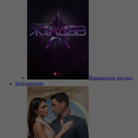
Жарқыраған жұлдыз
Телехикаялар