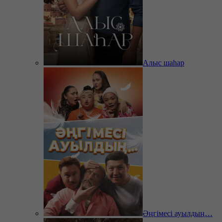
Алыс шаһар
Әңгімесі ауылдың…