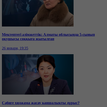
Мектептегі әлімжеттік: Алматы облысында 5-сынып
оқушысы соққыға жығылған
26 января, 19:35
Сәбиге хиджама жасау қаншалықты дұрыс?