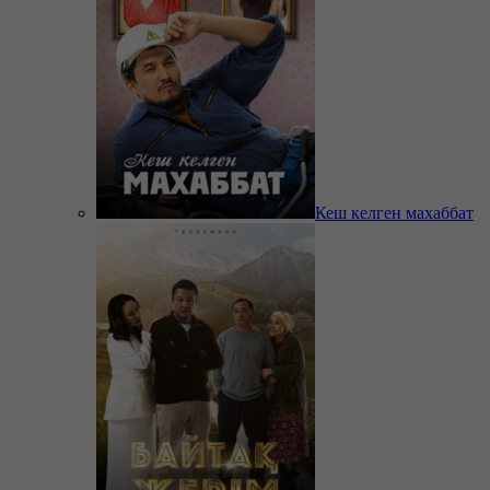
Кеш келген махаббат