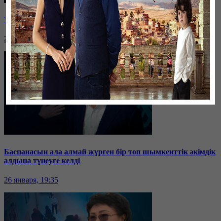
Таразда ТЭЦ қызметкерлері жалақы көтеруді талап етті
26 января, 19:36
Баспанасын ала алмай жүрген бір топ шымкенттік әкімдік
алдына түнеуге келді
26 января, 19:35