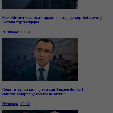
Мәжіліс пен мәслихаттардан жастарды көргіміз келеді –
Астана тұрғындары
26 января, 19:33
Сенат отырысына қатысқан Тоқаев билікті
сынаушыларға қатысты не айтты?
26 января, 19:32