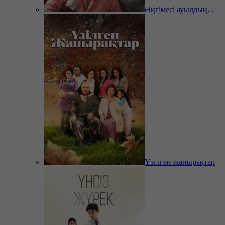
Әңгімесі ауылдың…
Үзілген жапырақтар