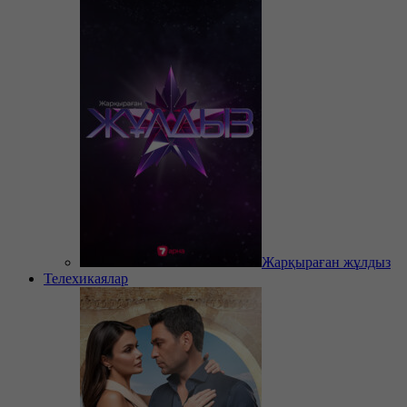
Жарқыраған жұлдыз
Телехикаялар