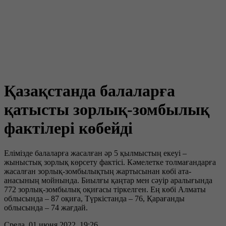
Қазақстанда балаларға
қатысты зорлық-зомбылық
фактілері көбейді
Елімізде балаларға жасалған әр 5 қылмыстың екеуі –
жыныстық зорлық көрсету фактісі. Кәмелетке толмағандарға
жасалған зорлық-зомбылықтың жартысынан көбі ата-
анасының мойнында. Биылғы қаңтар мен сәуір аралығында
772 зорлық-зомбылық оқиғасы тіркелген. Ең көбі Алматы
облысында – 87 оқиға, Түркістанда – 76, Қарағанды
облысында – 74 жағдай.
Среда, 01 июня 2022, 19:26