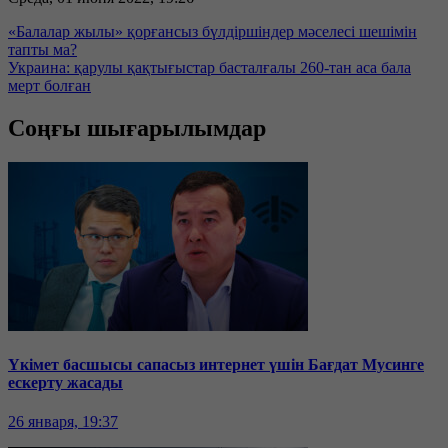
«Балалар жылы» қорғансыз бүлдіршіндер мәселесі шешімін
тапты ма?
Украина: қарулы қақтығыстар басталғалы 260-тан аса бала
мерт болған
Соңғы шығарылымдар
Үкімет басшысы сапасыз интернет үшін Бағдат Мусинге
ескерту жасады
26 января, 19:37