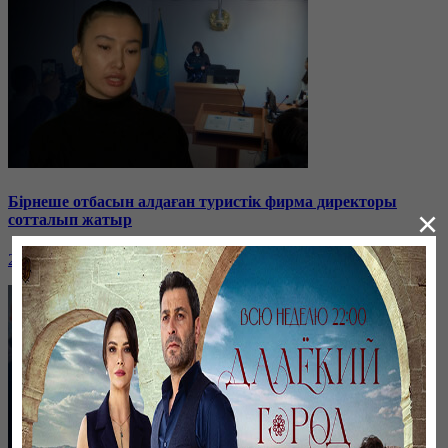
Бірнеше отбасын алдаған туристік фирма директоры
×
сотталып жатыр
26 января, 19:36