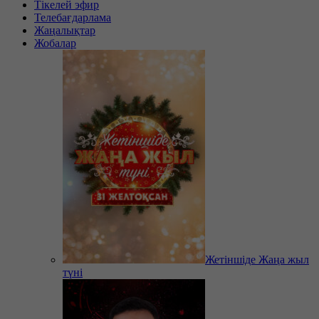
Тікелей эфир
Телебағдарлама
Жаңалықтар
Жобалар
Жетіншіде Жаңа жыл
түні