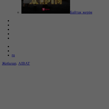
Байтақ жерім
ru
Жобалар
.
AIBAT