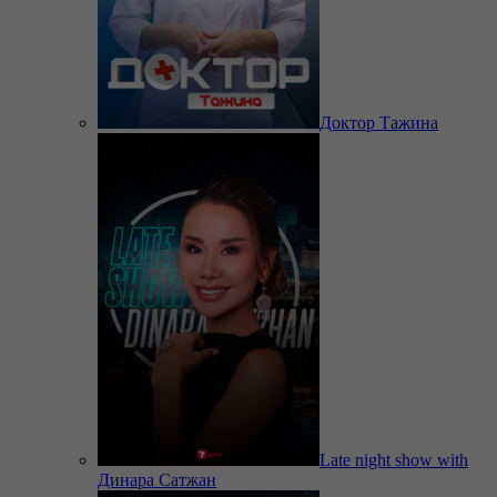
Доктор Тажина
Late night show with
Динара Сатжан