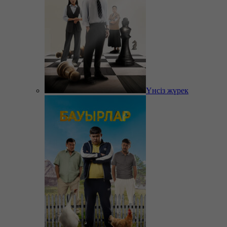
Үнсіз жүрек