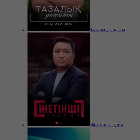
Тазалық уақыты
Жетінші студия