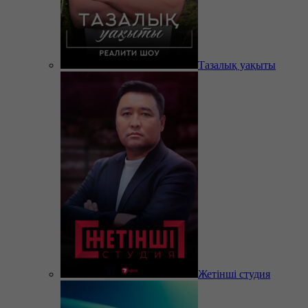
Тазалық уақыты
Жетінші студия