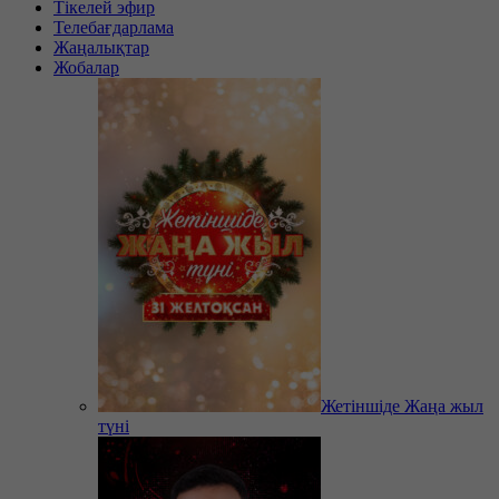
Тікелей эфир
Телебағдарлама
Жаңалықтар
Жобалар
Жетіншіде Жаңа жыл
түні