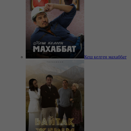
Кеш келген махаббат