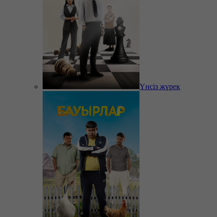
Үнсіз жүрек