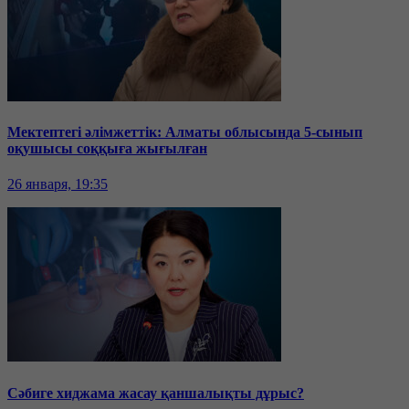
Мектептегі әлімжеттік: Алматы облысында 5-сынып
оқушысы соққыға жығылған
26 января, 19:35
Сәбиге хиджама жасау қаншалықты дұрыс?