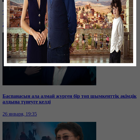
Таразда ТЭЦ қызметкерлері жалақы көтеруді талап етті
26 января, 19:36
Баспанасын ала алмай жүрген бір топ шымкенттік әкімдік
алдына түнеуге келді
26 января, 19:35