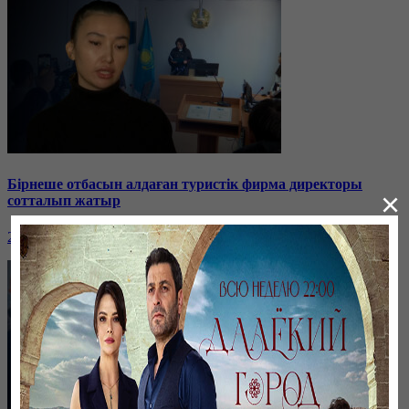
Бірнеше отбасын алдаған туристік фирма директоры
×
сотталып жатыр
26 января, 19:36