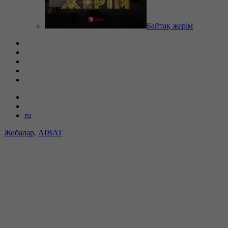
Байтақ жерім
ru
Жобалар
.
AIBAT