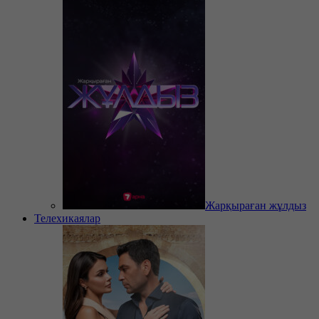
Жарқыраған жұлдыз
Телехикаялар