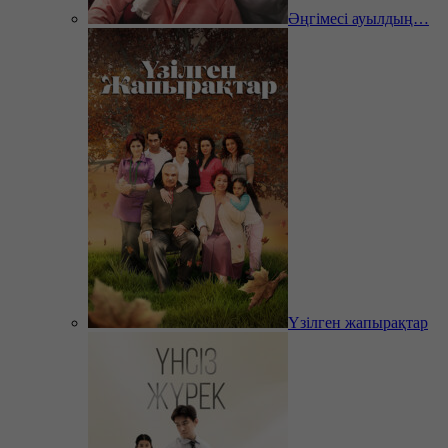
Әңгімесі ауылдың…
Үзілген жапырақтар