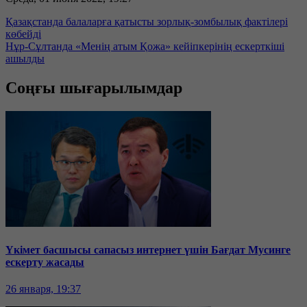
Қазақстанда балаларға қатысты зорлық-зомбылық фактілері
көбейді
Нұр-Сұлтанда «Менің атым Қожа» кейіпкерінің ескерткіші
ашылды
Соңғы шығарылымдар
Үкімет басшысы сапасыз интернет үшін Бағдат Мусинге
ескерту жасады
26 января, 19:37