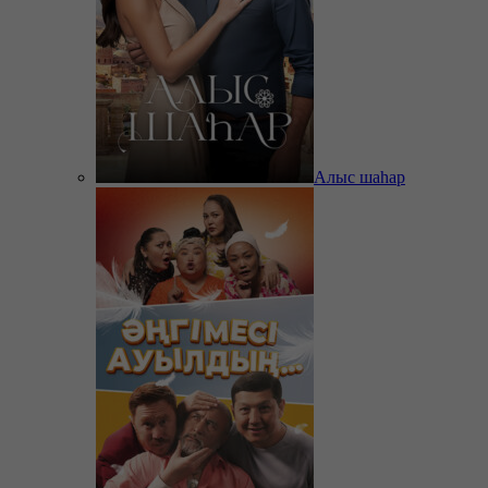
Алыс шаһар