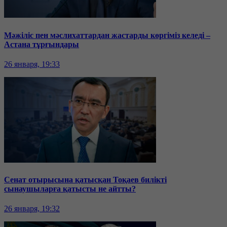
Мәжіліс пен мәслихаттардан жастарды көргіміз келеді –
Астана тұрғындары
26 января, 19:33
Сенат отырысына қатысқан Тоқаев билікті
сынаушыларға қатысты не айтты?
26 января, 19:32