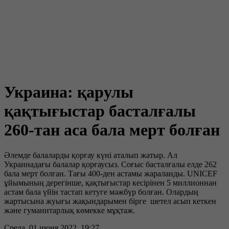
Украина: қарулы
қақтығыстар басталғалы
260-тан аса бала мерт болған
Әлемде балаларды қорғау күні аталып жатыр. Ал
Украинадағы балалар қорғаусыз. Соғыс басталғалы елде 262
бала мерт болған. Тағы 400-ден астамы жараланды. UNICEF
ұйымының дерегінше, қақтығыстар кесірінен 5 миллионнан
астам бала үйін тастап кетуге мәжбүр болған. Олардың
жартысына жуығы жақындарымен бірге шетел асып кеткен
және гуманитарлық көмекке мұқтаж.
Среда, 01 июня 2022, 19:27