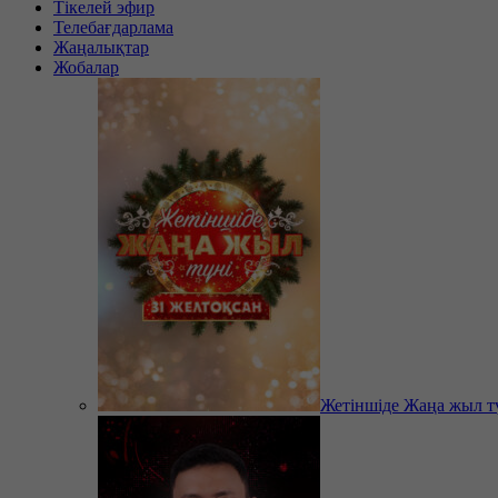
Тікелей эфир
Телебағдарлама
Жаңалықтар
Жобалар
Жетіншіде Жаңа жыл т