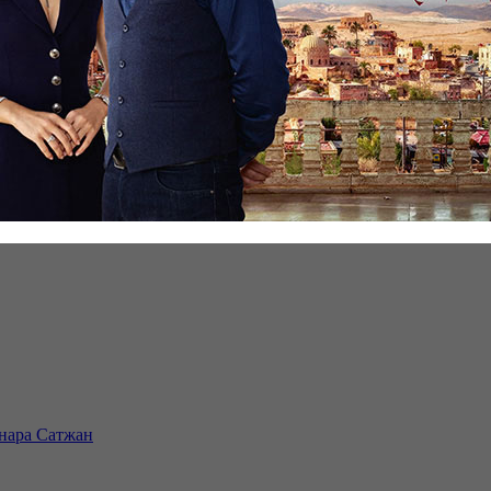
инара Сатжан