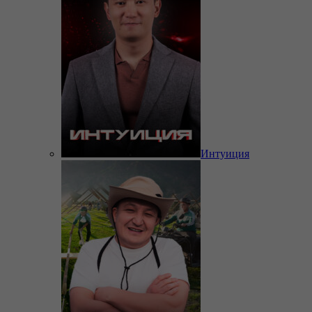
Интуиция