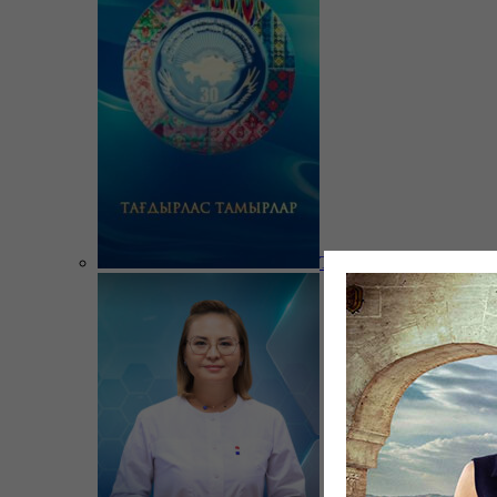
Тағдырлас тамырлар