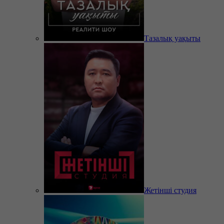
Тазалық уақыты
Жетінші студия