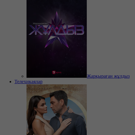
Жарқыраған жұлдыз
Телехикаялар