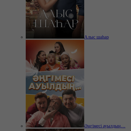
Алыс шаһар
Әңгімесі ауылдың…