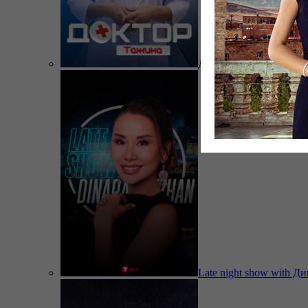
Доктор Тажина
Late night show with Д