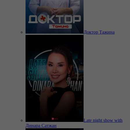
Доктор Тажина
Late night show with
Динара Сатжан