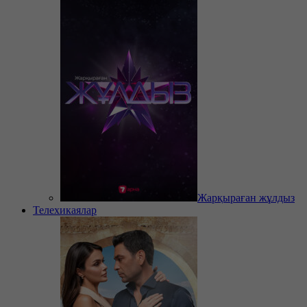
Жарқыраған жұлдыз
Телехикаялар