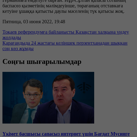
Германияға емделуге барған. Нұр-Сұлтан қаласы сотының
баспасөз қызметінің мәлімдеуінше, төрағаның отставкаға
кетуіне ұшаққа қатысты даулы мәселенің түк қатысы жоқ.
Пятница, 03 июня 2022, 19:48
Тоқаев референдумға байланысты Қазақстан халқына үндеу
жолдады
Қарағандыда 24 жастағы келіншек перзентханадан шыққан
соң көз жұмды
Соңғы шығарылымдар
Үкімет басшысы сапасыз интернет үшін Бағдат Мусинге