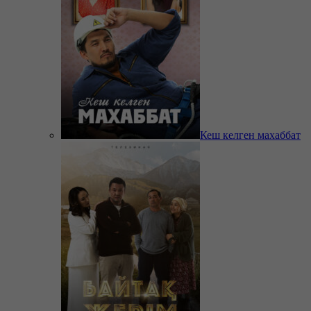
Кеш келген махаббат