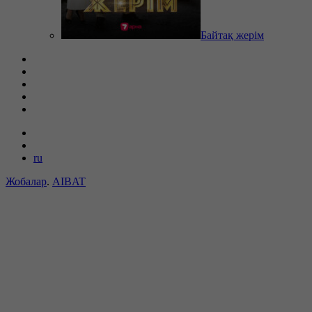
Байтақ жерім
ru
Жобалар
.
AIBAT