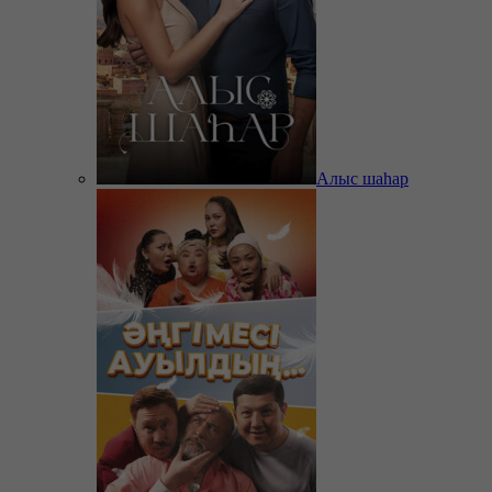
Алыс шаһар