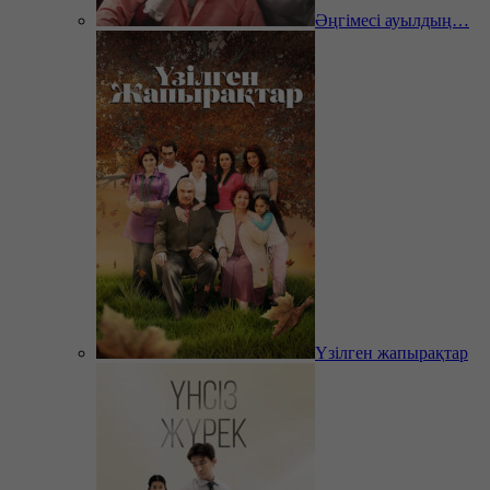
Әңгімесі ауылдың…
Үзілген жапырақтар