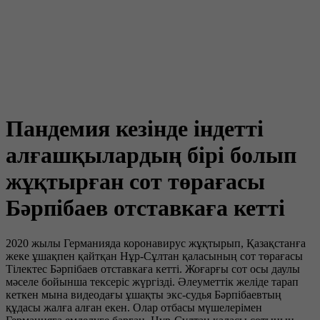
Пандемия кезінде індетті
алғашқылардың бірі болып
жұқтырған сот төрағасы
Бәрпібаев отставкаға кетті
2020 жылы Германияда коронавирус жұқтырып, Қазақстанға
жеке ұшақпен қайтқан Нұр-Сұлтан қаласының сот төрағасы
Тілектес Бәрпібаев отставкаға кетті. Жоғарғы сот осы даулы
мәселе бойынша тексеріс жүргізді. Әлеуметтік желіде тарап
кеткен мына видеодағы ұшақты экс-судья Бәрпібаевтың
құдасы жалға алған екен. Олар отбасы мүшелерімен