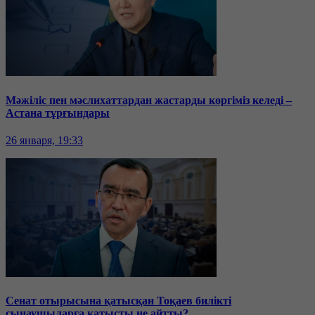
Мәжіліс пен мәслихаттардан жастарды көргіміз келеді –
Астана тұрғындары
26 января, 19:33
Сенат отырысына қатысқан Тоқаев билікті
сынаушыларға қатысты не айтты?