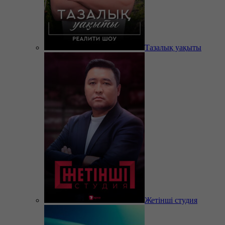
Тазалық уақыты
Жетінші студия