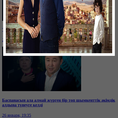
Таразда ТЭЦ қызметкерлері жалақы көтеруді талап етті
26 января, 19:36
Баспанасын ала алмай жүрген бір топ шымкенттік әкімдік
алдына түнеуге келді
26 января, 19:35