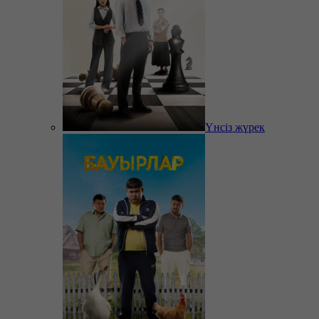
Үнсіз жүрек