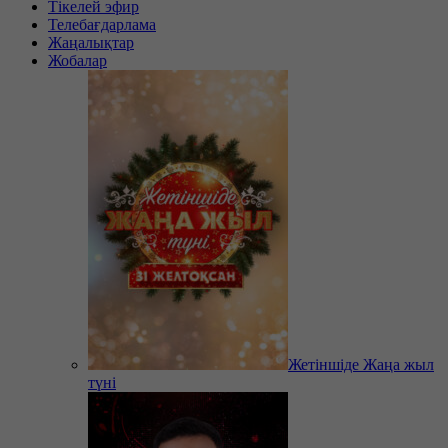
Тікелей эфир
Телебағдарлама
Жаңалықтар
Жобалар
Жетіншіде Жаңа жыл
түні