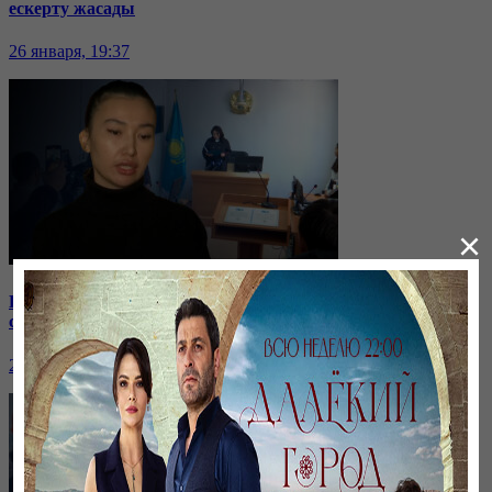
ескерту жасады
26 января, 19:37
×
Бірнеше отбасын алдаған туристік фирма директоры
сотталып жатыр
26 января, 19:36