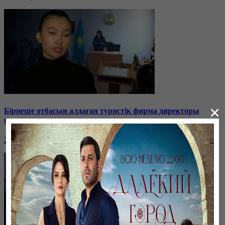
×
Бірнеше отбасын алдаған туристік фирма директоры
сотталып жатыр
26 января, 19:36