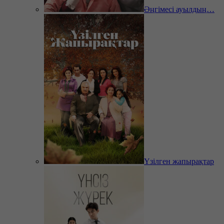
Әңгімесі ауылдың…
Үзілген жапырақтар