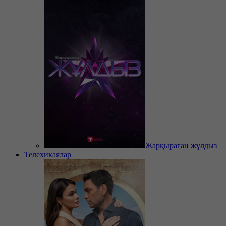
Жарқыраған жұлдыз
Телехикаялар