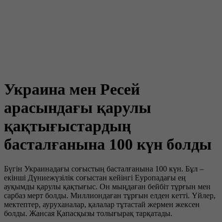
Украина мен Ресей
арасындағы қарулы
қақтығыстардың
басталғанына 100 күн болды
Бүгін Украинадағы соғыстың басталғанына 100 күн. Бұл –
екінші Дүниежүзілік соғыстан кейінгі Еуропадағы ең
ауқымды қарулы қақтығыс. Он мыңдаған бейбіт тұрғын мен
сарбаз мерт болды. Миллиондаған тұрғын елден кетті. Үйлер,
мектептер, ауруханалар, қалалар тұтастай жермен жексен
болды. Жансая Қапасқызы толығырақ тарқатады.