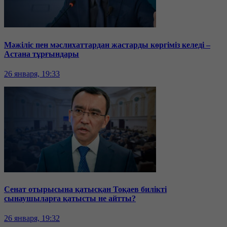
Мәжіліс пен мәслихаттардан жастарды көргіміз келеді –
Астана тұрғындары
26 января, 19:33
Сенат отырысына қатысқан Тоқаев билікті
сынаушыларға қатысты не айтты?
26 января, 19:32