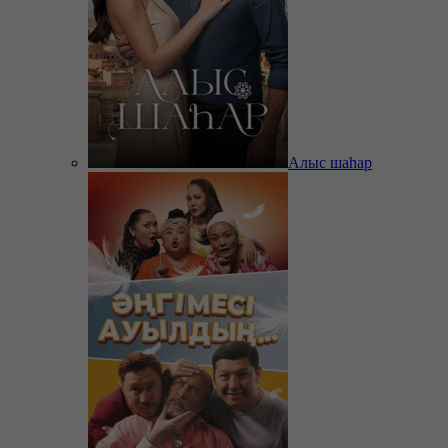
Алыс шаһар