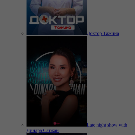
Доктор Тажина
Late night show with
Динара Сатжан