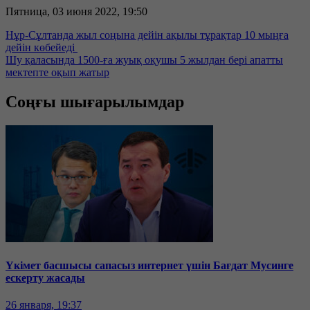
Пятница, 03 июня 2022, 19:50
Нұр-Сұлтанда жыл соңына дейін ақылы тұрақтар 10 мыңға
дейін көбейеді
Шу қаласында 1500-ға жуық оқушы 5 жылдан бері апатты
мектепте оқып жатыр
Соңғы шығарылымдар
Үкімет басшысы сапасыз интернет үшін Бағдат Мусинге
ескерту жасады
26 января, 19:37