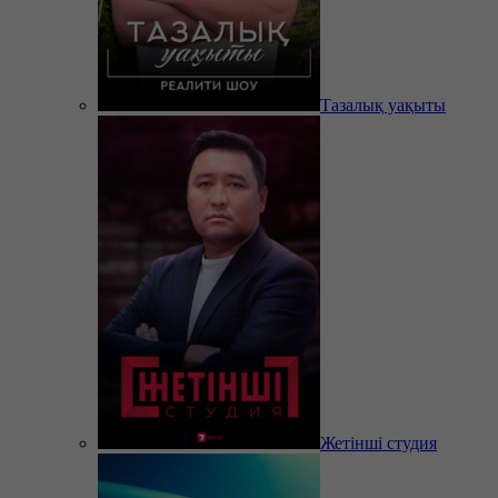
Тазалық уақыты
Жетінші студия