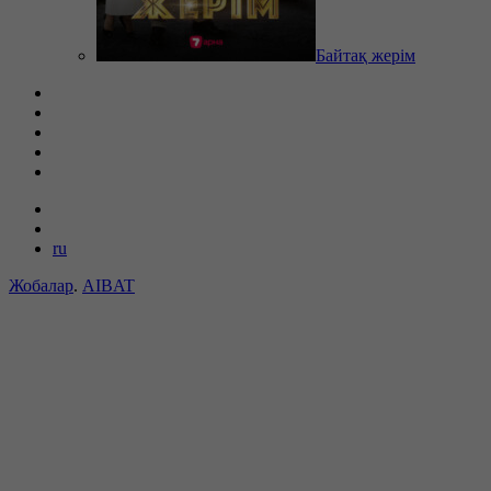
Байтақ жерім
ru
Жобалар
.
AIBAT