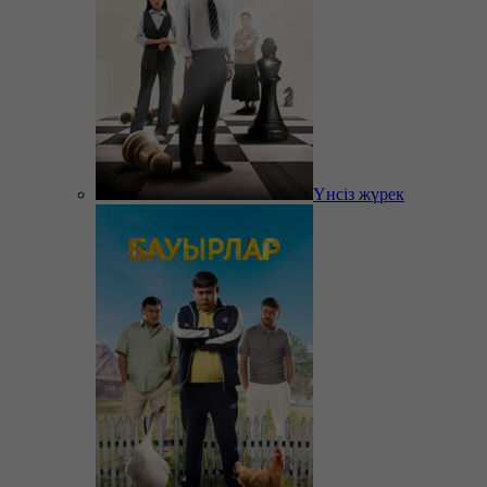
Үнсіз жүрек