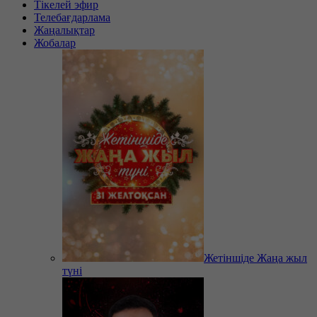
Тікелей эфир
Телебағдарлама
Жаңалықтар
Жобалар
Жетіншіде Жаңа жыл
түні