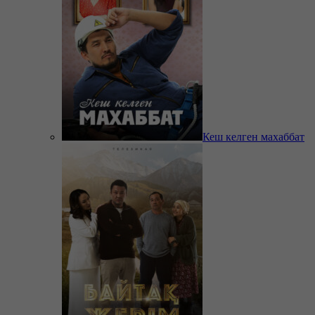
Кеш келген махаббат