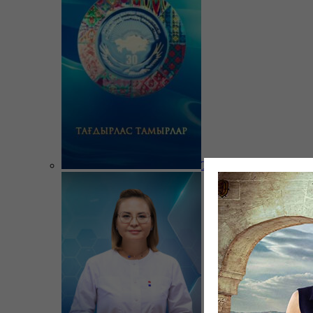
Тағдырлас тамырлар