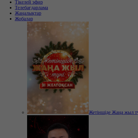
Тікелей эфир
Телебағдарлама
Жаңалықтар
Жобалар
Жетіншіде Жаңа жыл т