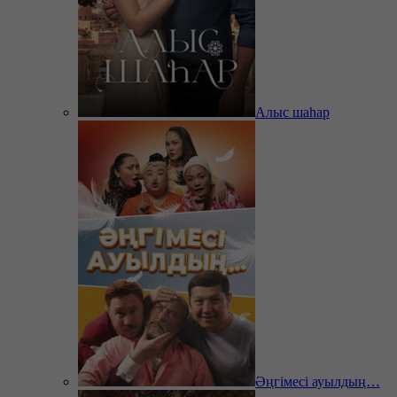
Алыс шаһар
Әңгімесі ауылдың…