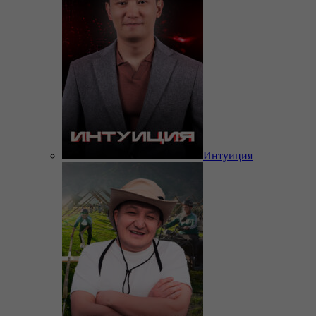
Интуиция