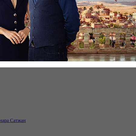
инара Сатжан