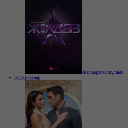
Жарқыраған жұлдыз
Телехикаялар