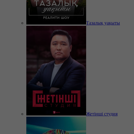
Тазалық уақыты
Жетінші студия