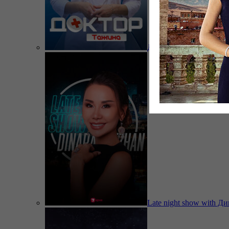
Доктор Тажина
Late night show with Д