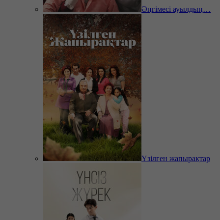
Әңгімесі ауылдың…
Үзілген жапырақтар