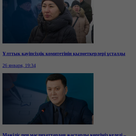
Ұлттық қауіпсіздік комитетінің қызметкерлері ұсталды
26 января, 19:34
Мәжіліс пен мәслихаттардан жастарды көргіміз келеді –