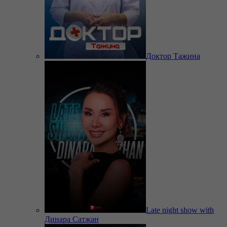
Доктор Тажина
Late night show with
Динара Сатжан