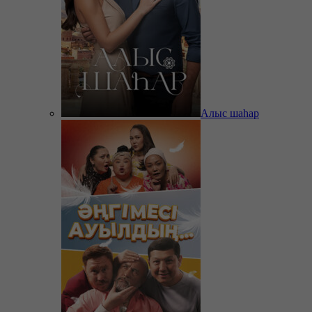
Алыс шаһар