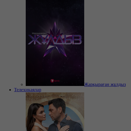
Жарқыраған жұлдыз
Телехикаялар