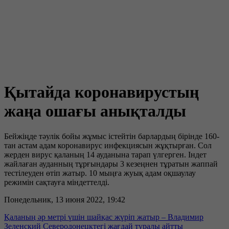
Қытайда коронавирустың
жаңа ошағы анықталды
Бейжіңде тәулік бойы жұмыс істейтін барлардың бірінде 160-
тан астам адам коронавирус инфекциясын жұқтырған. Сол
жерден вирус қаланың 14 ауданына тарап үлгерген. Індет
жайлаған ауданның тұрғындары 3 кезеңнен тұратын жаппай
тестілеуден өтіп жатыр. 10 мыңға жуық адам оқшаулау
режимін сақтауға міндеттелді.
Понедельник, 13 июня 2022, 19:42
Қаланың әр метрі үшін шайқас жүріп жатыр – Владимир
Зеленский Северодонецктегі жағдай туралы айтты