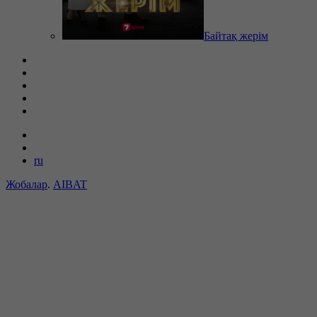
Байтақ жерім
ru
Жобалар
.
AIBAT