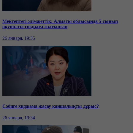
Мектептегі әлімжеттік: Алматы облысында 5-сынып
оқушысы соққыға жығылған
26 января, 19:35
Сәбиге хиджама жасау қаншалықты дұрыс?
26 января, 19:34