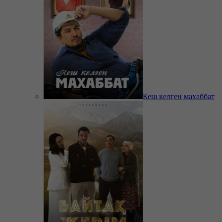
Кеш келген махаббат