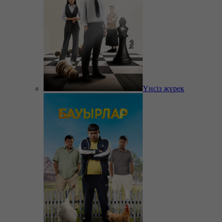
Үнсіз жүрек