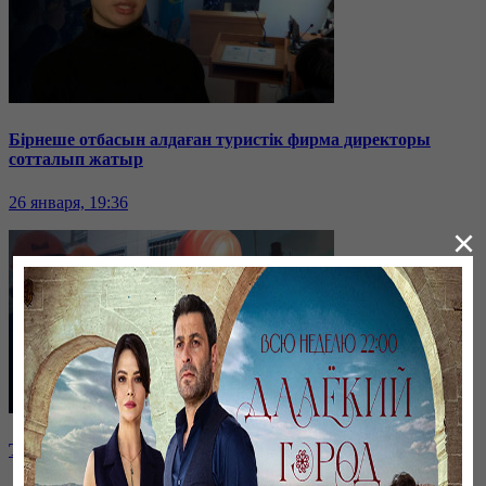
Бірнеше отбасын алдаған туристік фирма директоры
сотталып жатыр
26 января, 19:36
×
Таразда ТЭЦ қызметкерлері жалақы көтеруді талап етті