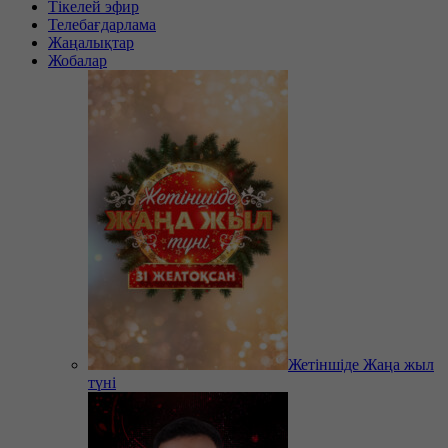
Тікелей эфир
Телебағдарлама
Жаңалықтар
Жобалар
Жетіншіде Жаңа жыл
түні