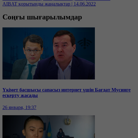
AIBAT қорытынды жаңалықтар | 14.06.2022
Соңғы шығарылымдар
Үкімет басшысы сапасыз интернет үшін Бағдат Мусинге
ескерту жасады
26 января, 19:37