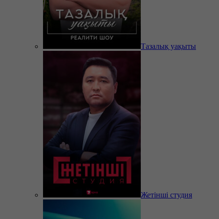
Тазалық уақыты
Жетінші студия