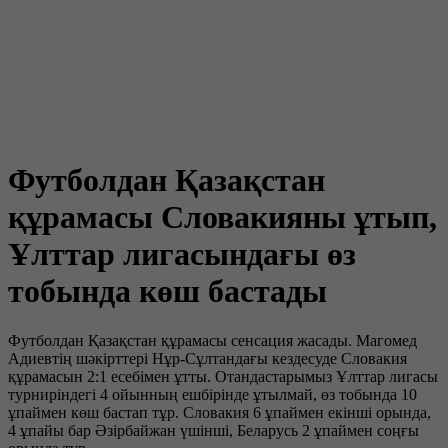
Футболдан Қазақстан
құрамасы Словакияны ұтып,
Ұлттар лигасындағы өз
тобында көш бастады
Футболдан Қазақстан құрамасы сенсация жасады. Магомед
Адиевтің шәкірттері Нұр-Сұлтандағы кездесуде Словакия
құрамасын 2:1 есебімен ұтты. Отандастарымыз Ұлттар лигасы
турниріндегі 4 ойынның ешбірінде ұтылмай, өз тобында 10
ұпаймен көш бастап тұр. Словакия 6 ұпаймен екінші орында,
4 ұпайы бар Әзірбайжан үшінші, Беларусь 2 ұпаймен соңғы