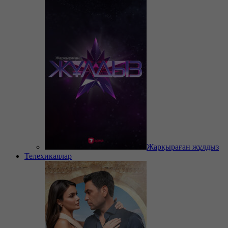
Жарқыраған жұлдыз
Телехикаялар