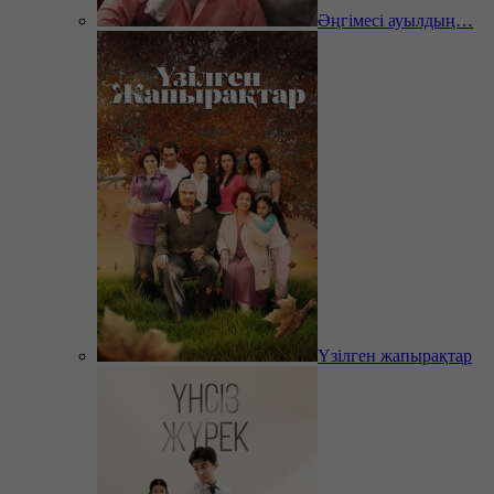
Әңгімесі ауылдың…
Үзілген жапырақтар