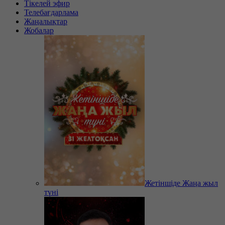
Тікелей эфир
Телебағдарлама
Жаңалықтар
Жобалар
Жетіншіде Жаңа жыл
түні