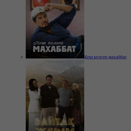
Кеш келген махаббат