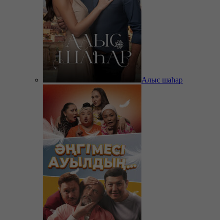
Алыс шаһар