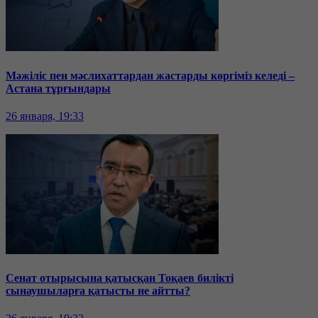
Мәжіліс пен мәслихаттардан жастарды көргіміз келеді –
Астана тұрғындары
26 января, 19:33
Сенат отырысына қатысқан Тоқаев билікті
сынаушыларға қатысты не айтты?