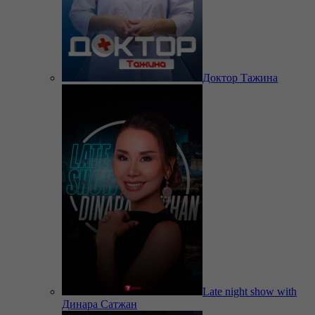
Доктор Тажина
Late night show with
Динара Сатжан