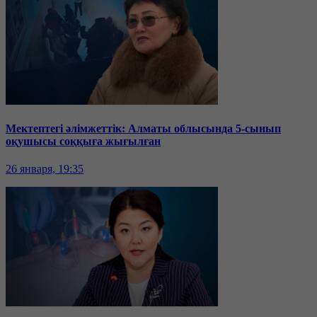
Мектептегі әлімжеттік: Алматы облысында 5-сынып
оқушысы соққыға жығылған
26 января, 19:35