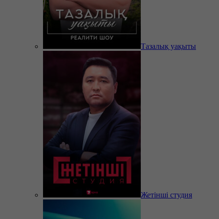
Тазалық уақыты
Жетінші студия