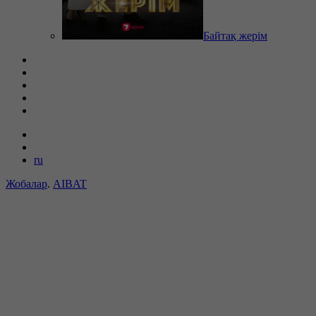
Байтақ жерім
ru
Жобалар
.
AIBAT