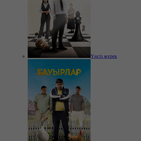
Үнсіз жүрек