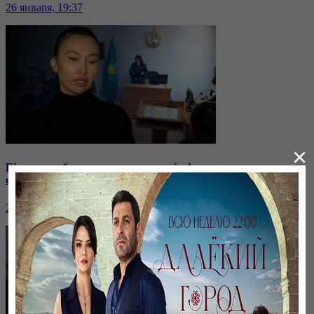
26 января, 19:37
×
Бірнеше отбасын алдаған туристік фирма директоры
сотталып жатыр
26 января, 19:36