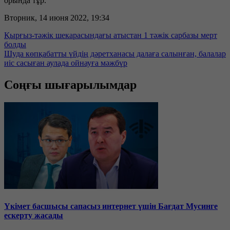
орында тұр.
Вторник, 14 июня 2022, 19:34
Қырғыз-тәжік шекарасындағы атыстан 1 тәжік сарбазы мерт
болды
Шуда көпқабатты үйдің дәретханасы далаға салынған, балалар
иіс сасыған аулада ойнауға мәжбүр
Соңғы шығарылымдар
Үкімет басшысы сапасыз интернет үшін Бағдат Мусинге
ескерту жасады