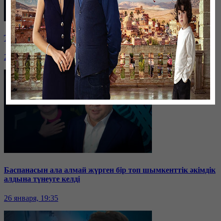
Таразда ТЭЦ қызметкерлері жалақы көтеруді талап етті
26 января, 19:36
Баспанасын ала алмай жүрген бір топ шымкенттік әкімдік
алдына түнеуге келді
26 января, 19:35