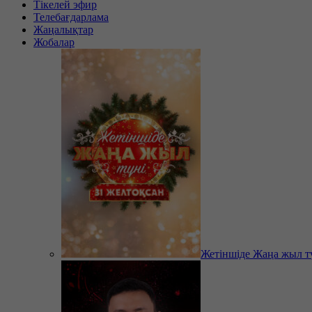
Тікелей эфир
Телебағдарлама
Жаңалықтар
Жобалар
Жетіншіде Жаңа жыл т