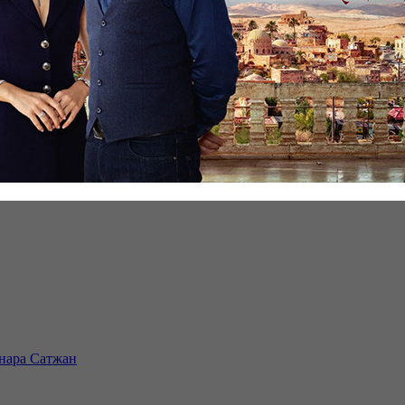
инара Сатжан