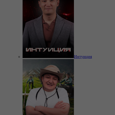
Интуиция