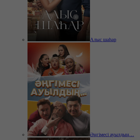
Алыс шаһар
Әңгімесі ауылдың…