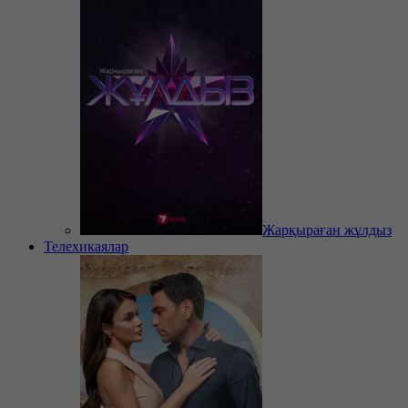
Жарқыраған жұлдыз
Телехикаялар