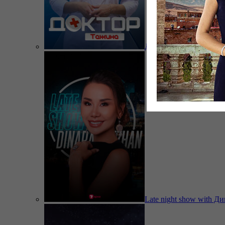
Доктор Тажина
Late night show with Д