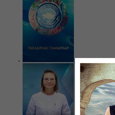
Тағдырлас тамырлар