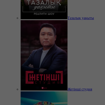
Тазалық уақыты
Жетінші студия