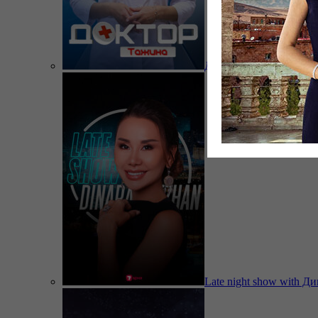
Доктор Тажина
Late night show with Д