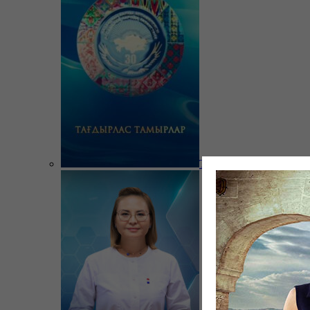
Тағдырлас тамырлар