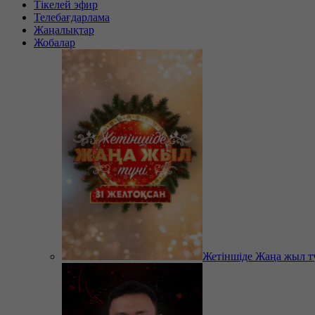
Тікелей эфир
Телебағдарлама
Жаңалықтар
Жобалар
Жетіншіде Жаңа жыл т