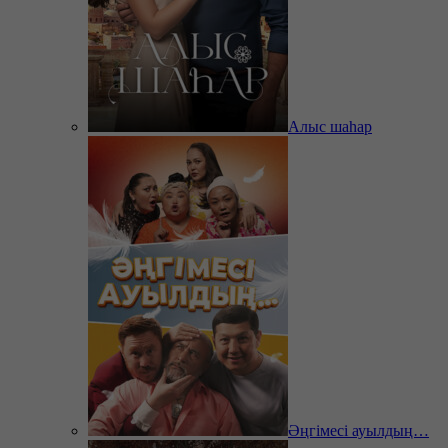
Алыс шаһар
Әңгімесі ауылдың…