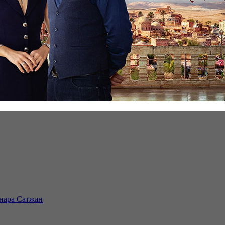
инара Сатжан