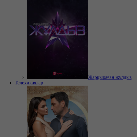
Жарқыраған жұлдыз
Телехикаялар