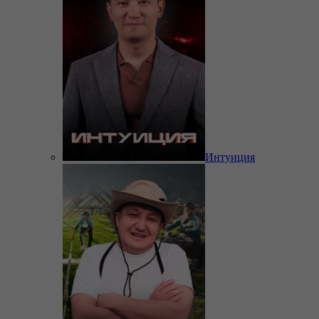
Интуиция