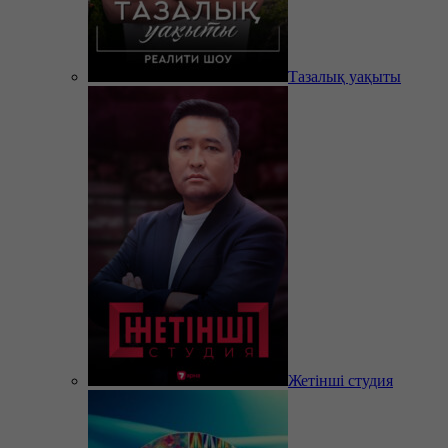
Тазалық уақыты
Жетінші студия