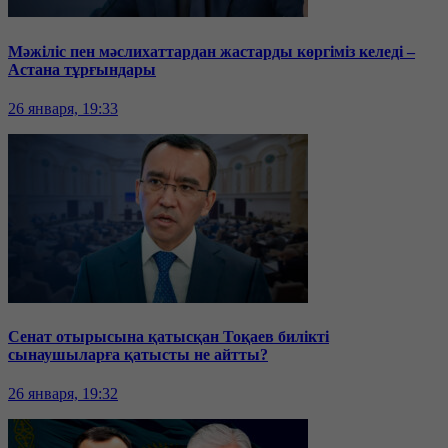
Мәжіліс пен мәслихаттардан жастарды көргіміз келеді –
Астана тұрғындары
26 января, 19:33
Сенат отырысына қатысқан Тоқаев билікті
сынаушыларға қатысты не айтты?
26 января, 19:32