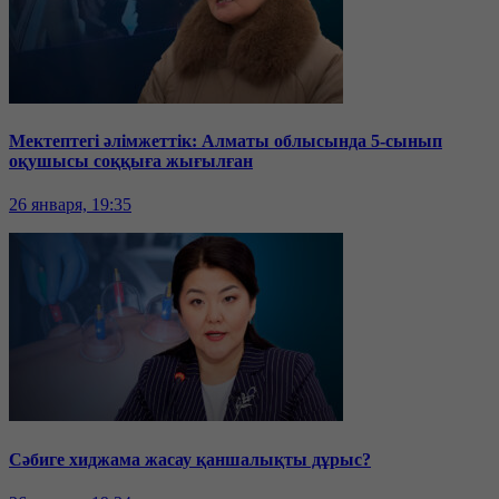
Мектептегі әлімжеттік: Алматы облысында 5-сынып
оқушысы соққыға жығылған
26 января, 19:35
Сәбиге хиджама жасау қаншалықты дұрыс?