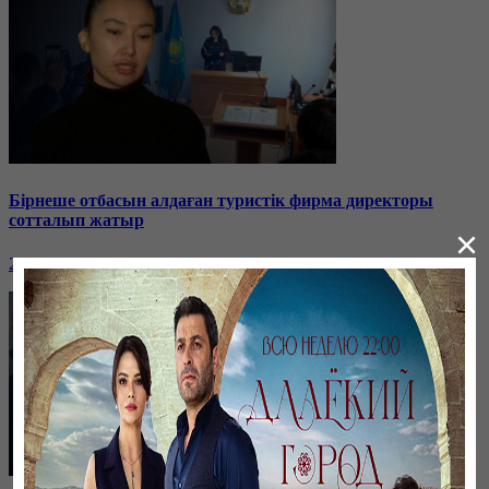
Бірнеше отбасын алдаған туристік фирма директоры
сотталып жатыр
×
26 января, 19:36