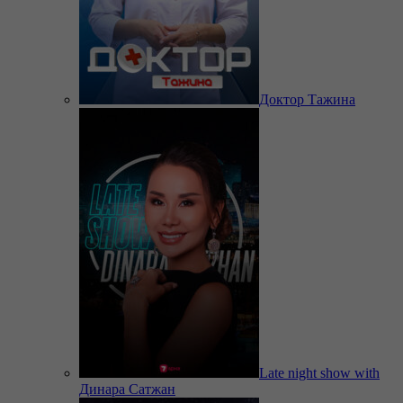
Доктор Тажина
Late night show with
Динара Сатжан