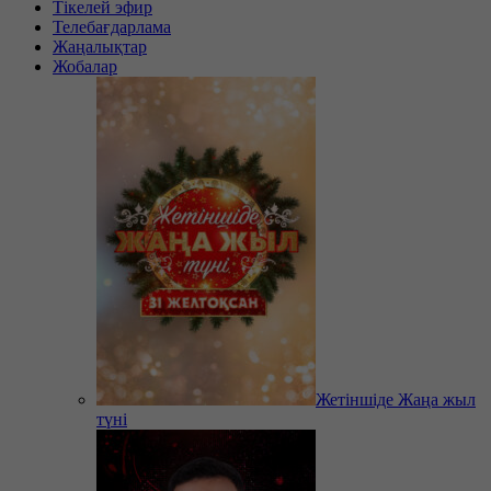
Тікелей эфир
Телебағдарлама
Жаңалықтар
Жобалар
Жетіншіде Жаңа жыл
түні