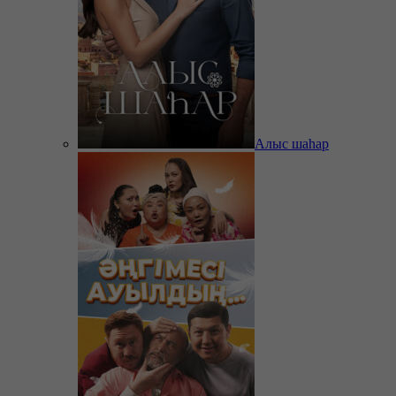
Алыс шаһар