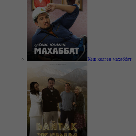
Кеш келген махаббат