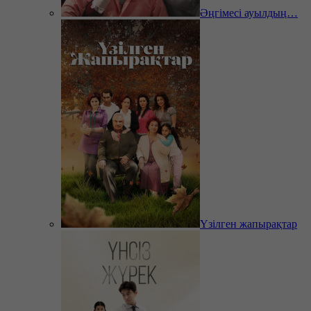
Әңгімесі ауылдың…
Үзілген жапырақтар