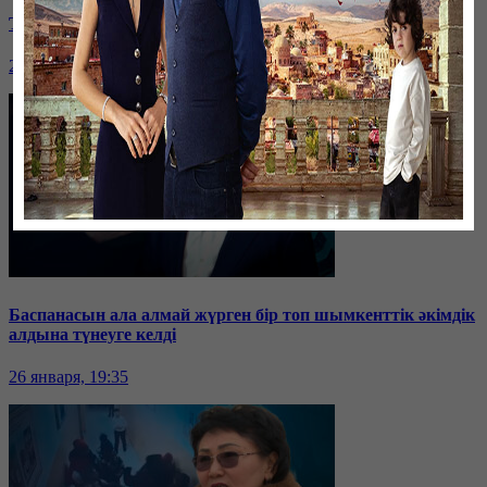
Таразда ТЭЦ қызметкерлері жалақы көтеруді талап етті
26 января, 19:36
Баспанасын ала алмай жүрген бір топ шымкенттік әкімдік
алдына түнеуге келді
26 января, 19:35