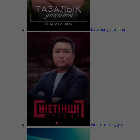
Тазалық уақыты
Жетінші студия