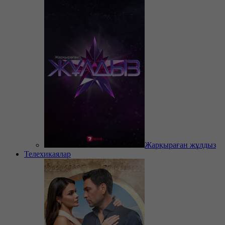
Жарқыраған жұлдыз
Телехикаялар