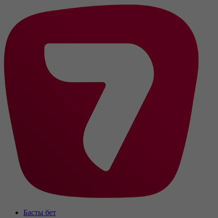
Басты бет