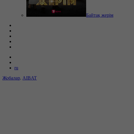
Байтақ жерім
ru
Жобалар
.
AIBAT