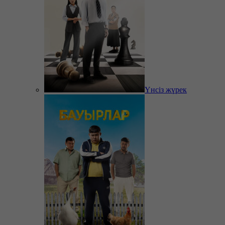
Үнсіз жүрек