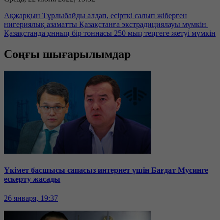
Ақжарқын Тұрлыбайды алдап, есірткі салып жіберген
нигериялық азаматты Қазақстанға экстрадициялауы мүмкін
Қазақстанда ұнның бір тоннасы 250 мың теңгеге жетуі мүмкін
Соңғы шығарылымдар
Үкімет басшысы сапасыз интернет үшін Бағдат Мусинге
ескерту жасады
26 января, 19:37