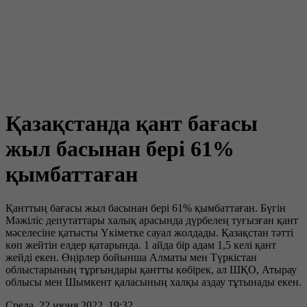
Қазақстанда қант бағасы
жыл басынан бері 61%
қымбаттаған
Қанттың бағасы жыл басынан бері 61% қымбаттаған. Бүгін
Мәжіліс депутаттары халық арасында дүрбелең туғызған қант
мәселесіне қатысты Үкіметке сауал жолдады. Қазақстан тәтті
көп жейтін елдер қатарында. 1 айда бір адам 1,5 келі қант
жейді екен. Өңірлер бойынша Алматы мен Түркістан
облыстарының тұрғындары қантты көбірек, ал ШҚО, Атырау
облысы мен Шымкент қаласының халқы аздау тұтынады екен.
Среда, 22 июня 2022, 19:32