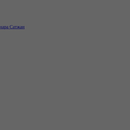
инара Сатжан