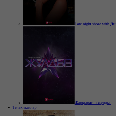
Late night show with Д
Жарқыраған жұлдыз
Телехикаялар