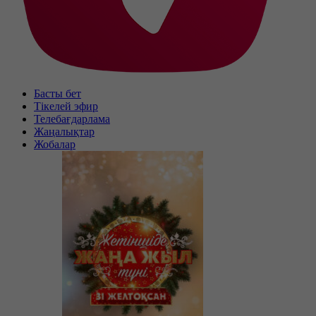
Басты бет
Тікелей эфир
Телебағдарлама
Жаңалықтар
Жобалар