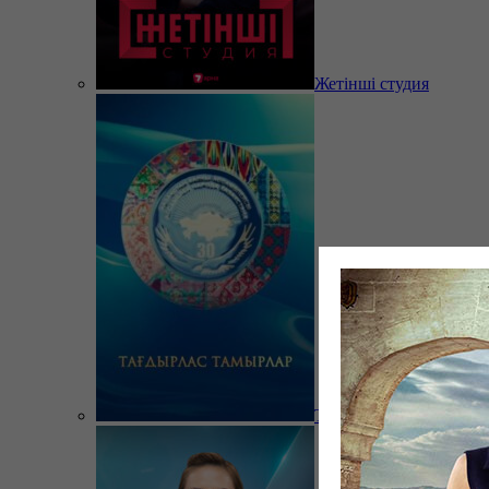
Жетінші студия
Тағдырлас тамырлар