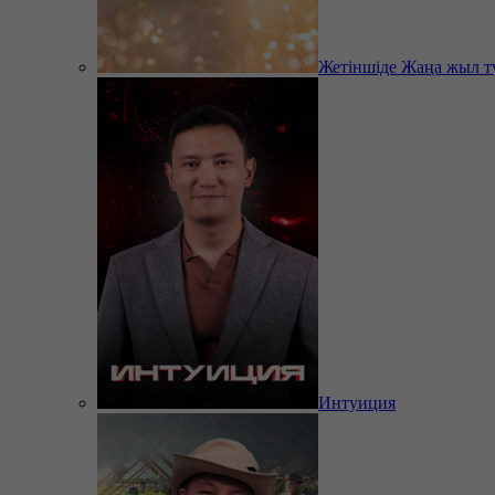
Жетіншіде Жаңа жыл т
Интуиция