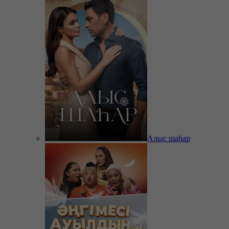
Алыс шаһар