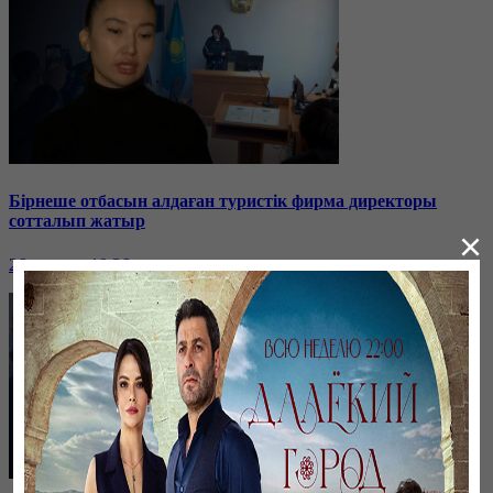
Бірнеше отбасын алдаған туристік фирма директоры
сотталып жатыр
×
26 января, 19:36