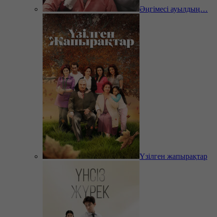
Әңгімесі ауылдың…
Үзілген жапырақтар