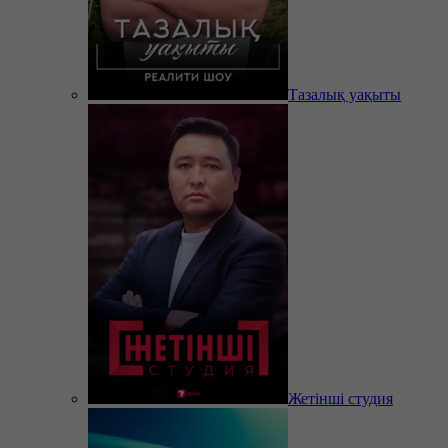
Тазалық уақыты
Жетінші студия