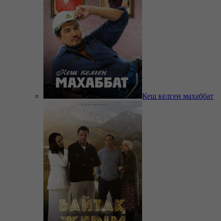
Кеш келген махаббат