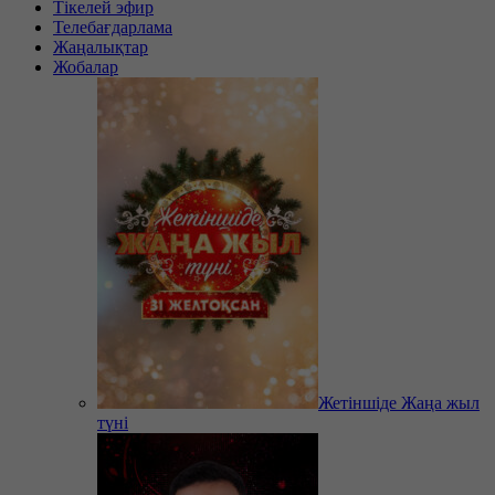
Тікелей эфир
Телебағдарлама
Жаңалықтар
Жобалар
Жетіншіде Жаңа жыл
түні