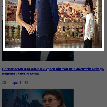
Таразда ТЭЦ қызметкерлері жалақы көтеруді талап етті
26 января, 19:36
Баспанасын ала алмай жүрген бір топ шымкенттік әкімдік
алдына түнеуге келді
26 января, 19:35