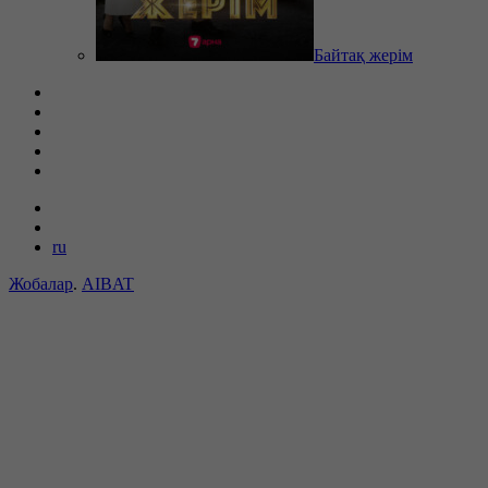
Байтақ жерім
ru
Жобалар
.
AIBAT