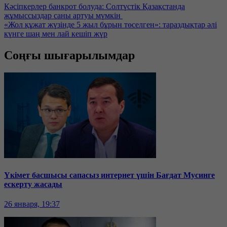
Кәсіпкерлер банкрот болуда: Солтүстік Қазақстанда
жұмыссыздар саны артуы мүмкін
«Жол құжат жүзінде 5 жыл бұрын төселген»: тараздықтар әлі
күнге шаң мен лай кешіп жүр
Соңғы шығарылымдар
Үкімет басшысы сапасыз интернет үшін Бағдат Мусинге
ескерту жасады
26 января, 19:37