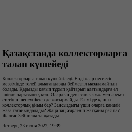
Қазақстанда коллекторларға
талап күшейеді
Коллекторларға талап күшейтіледі. Енді олар несиесін
мерзімінде төлей алмағандарды беймезгіл мазаламайтын
болады. Қарызды қағып тұрып қайтарып алатындарға ел
ішінде нарызылық көп. Олардың дені заңсыз жолмен әрекет
ететінін шенеуніктер де жасырмайды. Елімізде қанша
коллекторлық ұйым бар? Заңсыздығы үшін оларға қандай
жаза тағайындалады? Жаңа заң әзірленіп жатқаны рас па?
Жалғас Зейнолла тарқатады.
Четверг, 23 июня 2022, 19:39