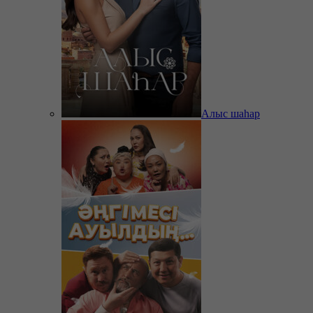
Алыс шаһар