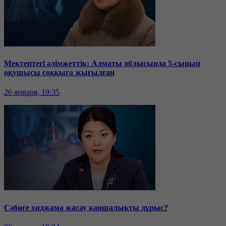
Мектептегі әлімжеттік: Алматы облысында 5-сынып
оқушысы соққыға жығылған
26 января, 19:35
Сәбиге хиджама жасау қаншалықты дұрыс?