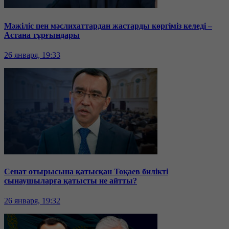
Мәжіліс пен мәслихаттардан жастарды көргіміз келеді –
Астана тұрғындары
26 января, 19:33
Сенат отырысына қатысқан Тоқаев билікті
сынаушыларға қатысты не айтты?
26 января, 19:32