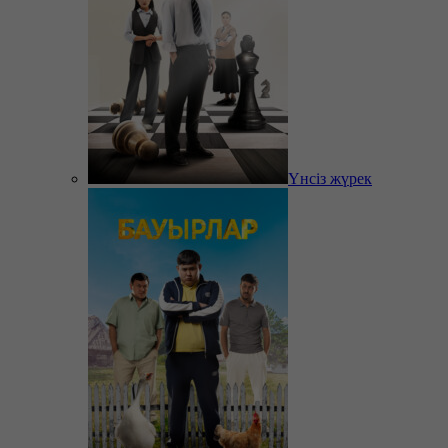
Үнсіз жүрек