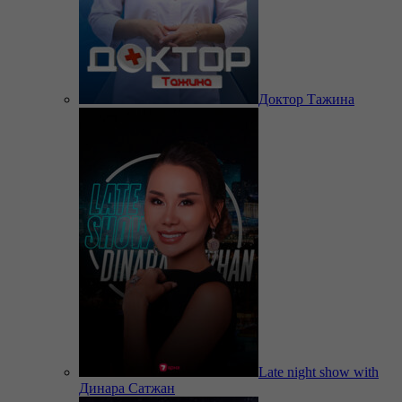
Доктор Тажина
Late night show with
Динара Сатжан