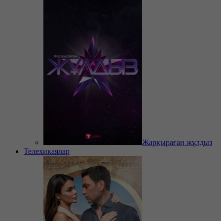
Жарқыраған жұлдыз
Телехикаялар