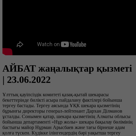
АЙБАТ жаңалықтар қызметі
| 23.06.2022
Ұлттық қауіпсіздік комитеті қазақ-қытай шекарасы
бекеттерінде билікті асыра пайдалану фактілері бойынша
тергеу бастады. Тергеу аясында ҰҚК шекара қызметінің
бұрынғы директоры генерал-лейтенант Дархан Ділманов
ұсталды. Сонымен қатар, шекара қызметінің Алматы облысы
бойынша департаменті «Нұр жолы» шекара бақылау бөлімінің
бастығы майор Нұрман Арысбаев және тағы бірнеше адам
қолға түскен. Күдікке ілінгендердің бәрі уақытша тергеу