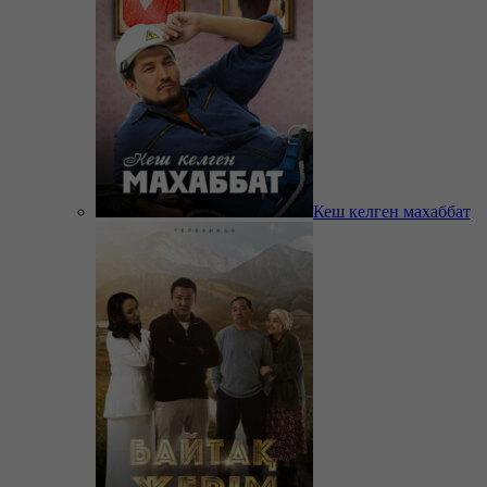
Кеш келген махаббат