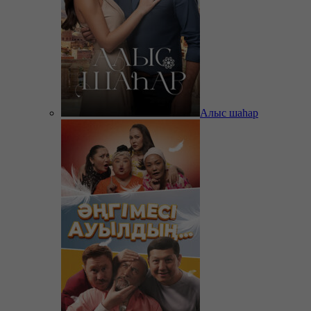
Алыс шаһар