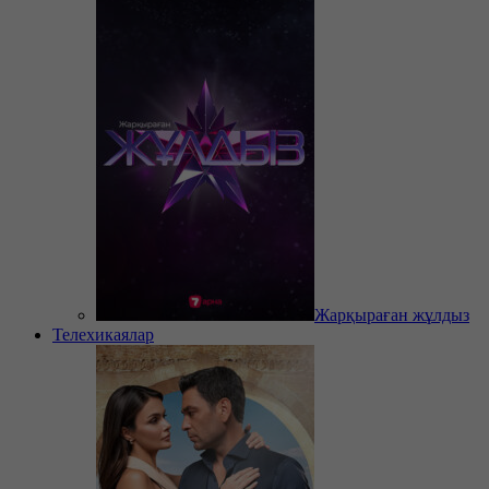
Жарқыраған жұлдыз
Телехикаялар