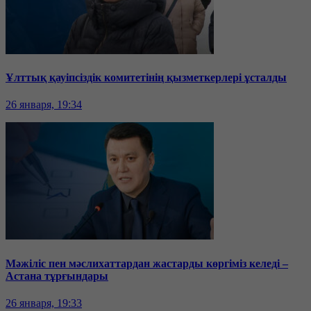
Ұлттық қауіпсіздік комитетінің қызметкерлері ұсталды
26 января, 19:34
Мәжіліс пен мәслихаттардан жастарды көргіміз келеді –
Астана тұрғындары
26 января, 19:33