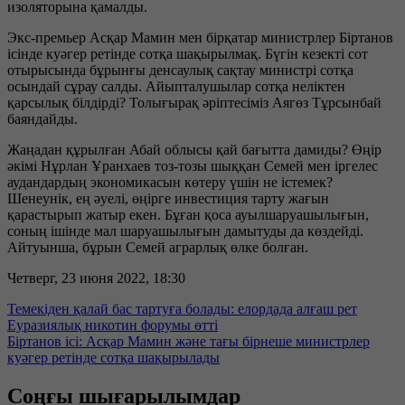
изоляторына қамалды.
Экс-премьер Асқар Мамин мен бірқатар министрлер Біртанов
ісінде куәгер ретінде сотқа шақырылмақ. Бүгін кезекті сот
отырысында бұрынғы денсаулық сақтау министрі сотқа
осындай сұрау салды. Айыпталушылар сотқа неліктен
қарсылық білдірді? Толығырақ әріптесіміз Аягөз Тұрсынбай
баяндайды.
Жаңадан құрылған Абай облысы қай бағытта дамиды? Өңір
әкімі Нұрлан Ұранхаев тоз-тозы шыққан Семей мен іргелес
аудандардың экономикасын көтеру үшін не істемек?
Шенеунік, ең әуелі, өңірге инвестиция тарту жағын
қарастырып жатыр екен. Бұған қоса ауылшаруашылығын,
соның ішінде мал шаруашылығын дамытуды да көздейді.
Айтуынша, бұрын Семей аграрлық өлке болған.
Четверг, 23 июня 2022, 18:30
Темекіден қалай бас тартуға болады: елордада алғаш рет
Еуразиялық никотин форумы өтті
Біртанов ісі: Асқар Мамин және тағы бірнеше министрлер
куәгер ретінде сотқа шақырылады
Соңғы шығарылымдар