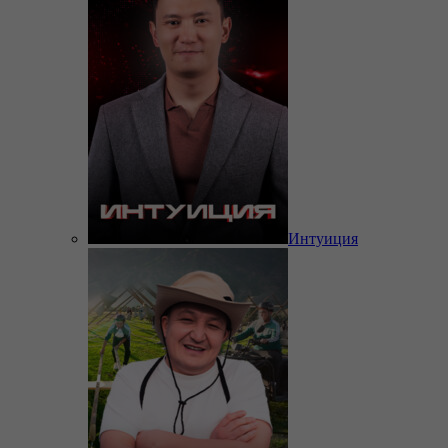
Интуиция