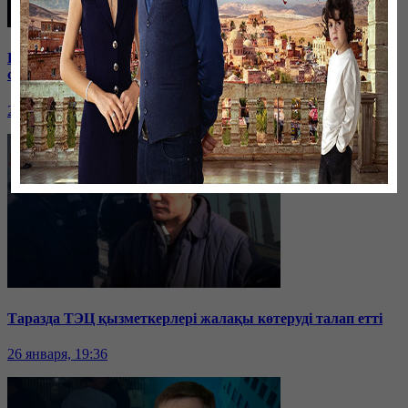
Бірнеше отбасын алдаған туристік фирма директоры
сотталып жатыр
26 января, 19:36
Таразда ТЭЦ қызметкерлері жалақы көтеруді талап етті
26 января, 19:36