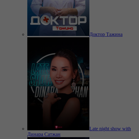
Доктор Тажина
Late night show with
Динара Сатжан