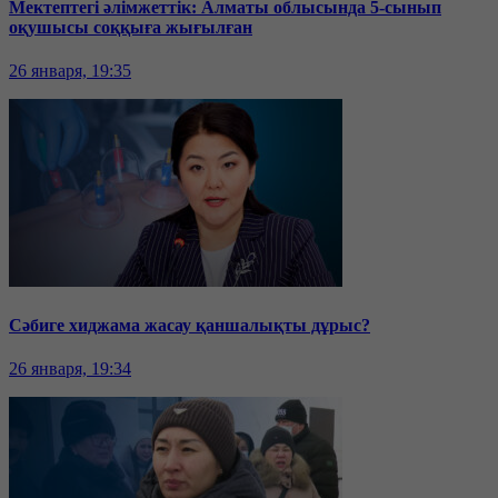
Мектептегі әлімжеттік: Алматы облысында 5-сынып
оқушысы соққыға жығылған
26 января, 19:35
Сәбиге хиджама жасау қаншалықты дұрыс?
26 января, 19:34