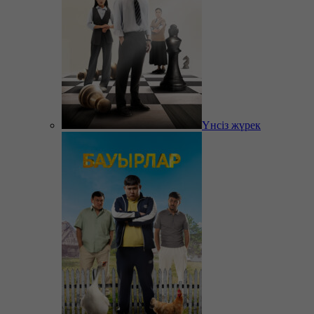
Үнсіз жүрек