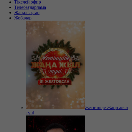
Тікелей эфир
Телебағдарлама
Жаңалықтар
Жобалар
Жетіншіде Жаңа жыл
түні