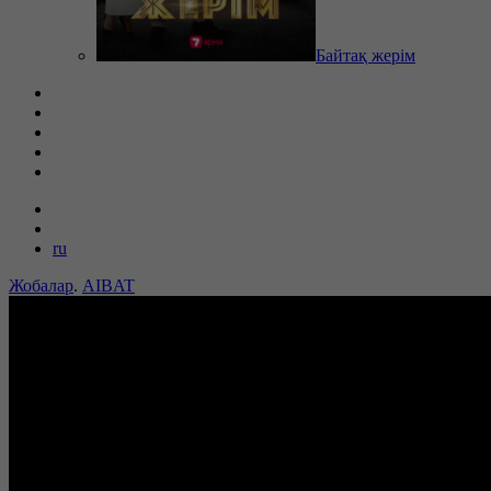
Байтақ жерім
ru
Жобалар
.
AIBAT