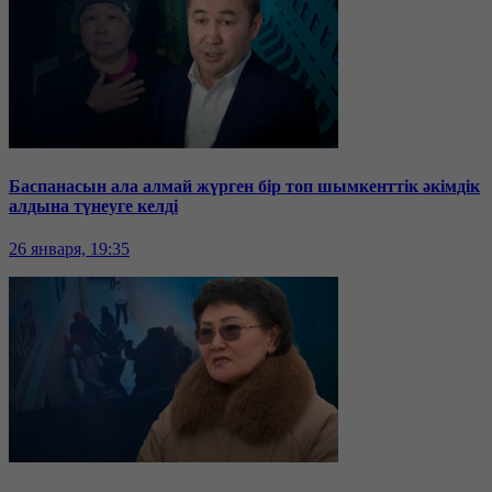
Баспанасын ала алмай жүрген бір топ шымкенттік әкімдік
алдына түнеуге келді
26 января, 19:35