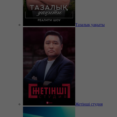
Тазалық уақыты
Жетінші студия