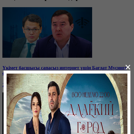
×
Үкімет басшысы сапасыз интернет үшін Бағдат Мусинге
ескерту жасады
26 января, 19:37