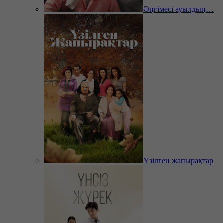
Әңгімесі ауылдың…
Үзілген жапырақтар