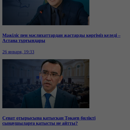
Мәжіліс пен мәслихаттардан жастарды көргіміз келеді –
Астана тұрғындары
26 января, 19:33
Сенат отырысына қатысқан Тоқаев билікті
сынаушыларға қатысты не айтты?