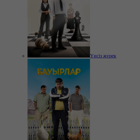
Үнсіз жүрек