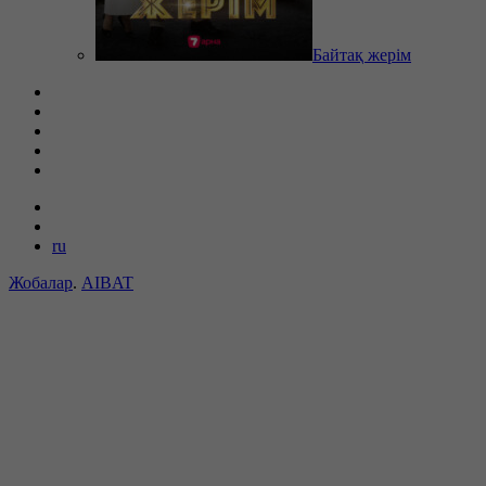
Байтақ жерім
ru
Жобалар
.
AIBAT