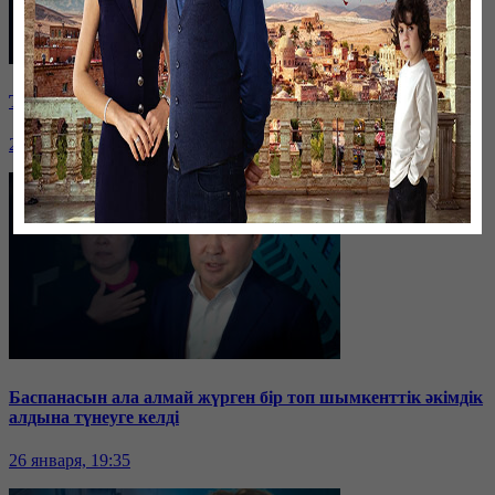
Таразда ТЭЦ қызметкерлері жалақы көтеруді талап етті
26 января, 19:36
Баспанасын ала алмай жүрген бір топ шымкенттік әкімдік
алдына түнеуге келді
26 января, 19:35