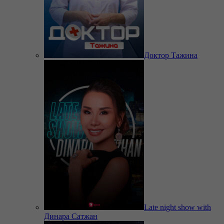
Доктор Тажина
Late night show with
Динара Сатжан