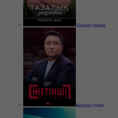
Тазалық уақыты
Жетінші студия