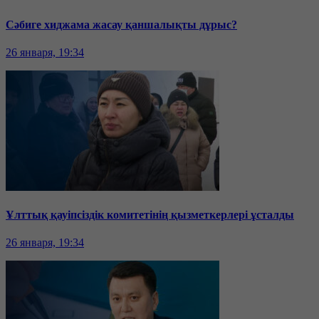
Сәбиге хиджама жасау қаншалықты дұрыс?
26 января, 19:34
Ұлттық қауіпсіздік комитетінің қызметкерлері ұсталды
26 января, 19:34