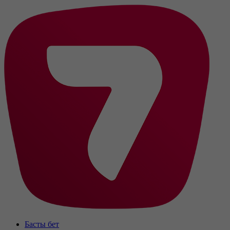
Басты бет