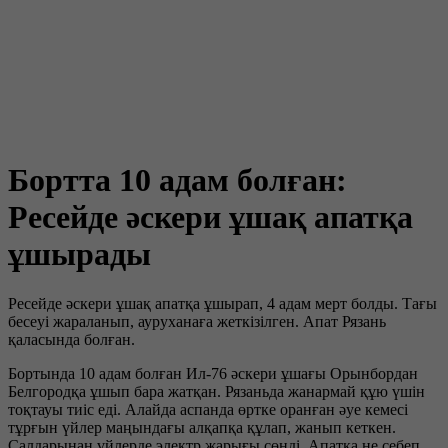
Бортта 10 адам болған:
Ресейде әскери ұшақ апатқа
ұшырады
Ресейде әскери ұшақ апатқа ұшырап, 4 адам мерт болды. Тағы
бесеуі жараланып, ауруханаға жеткізілген. Апат Рязань
қаласында болған.
Бортында 10 адам болған Ил-76 әскери ұшағы Орынбордан
Белгородқа ұшып бара жатқан. Рязаньда жанармай құю үшін
тоқтауы тиіс еді. Алайда аспанда өртке оранған әуе кемесі
тұрғын үйлер маңындағы алқапқа құлап, жанып кеткен.
Салдарынан үйлерде электр жарығы сөнді. Апатқа не себеп