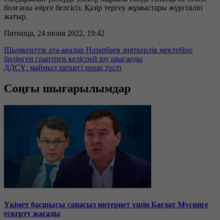
болғаны әзірге белгісіз. Қазір тергеу жұмыстары жүргізіліп
жатыр.
Пятница, 24 июня 2022, 19:42
Шымкенттік ата-аналар Назарбаев зияткерлік мектебіне
бөлінген грантпен келіспей шу шығарды
ДДСҰ: маймыл шешегі өрши түсті
Соңғы шығарылымдар
Үкімет басшысы сапасыз интернет үшін Бағдат Мусинге
ескерту жасады