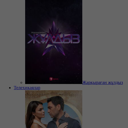
Жарқыраған жұлдыз
Телехикаялар