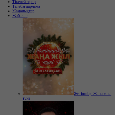
Тікелей эфир
Телебағдарлама
Жаңалықтар
Жобалар
Жетіншіде Жаңа жыл
түні