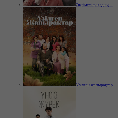
Әңгімесі ауылдың…
Үзілген жапырақтар