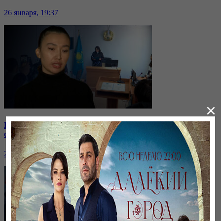
26 января, 19:37
×
Бірнеше отбасын алдаған туристік фирма директоры
сотталып жатыр
26 января, 19:36