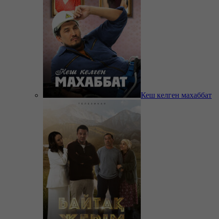
Кеш келген махаббат