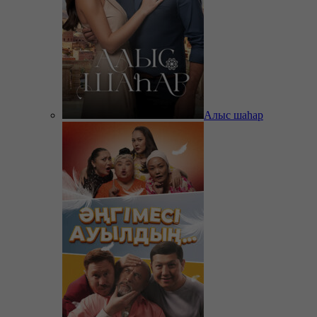
Алыс шаһар