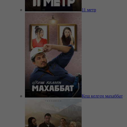
11 метр
Кеш келген махаббат