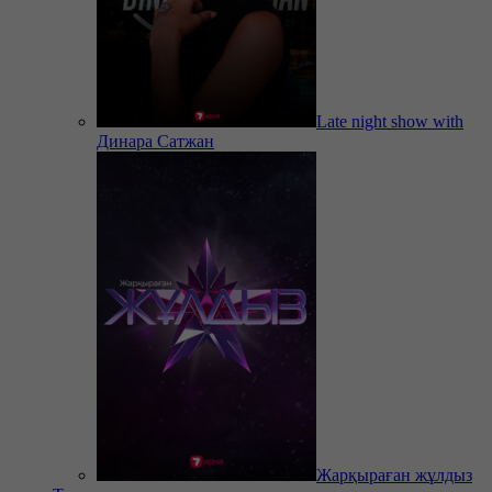
Late night show with
Динара Сатжан
Жарқыраған жұлдыз