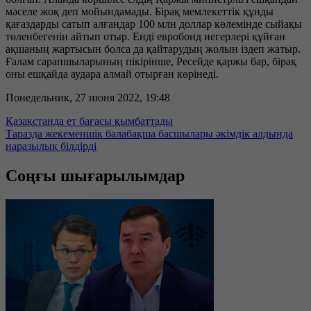
мәселе жоқ деп мойындамады. Бірақ мемлекеттік құнды
қағаздарды сатып алғандар 100 млн доллар көлемінде сыйақы
төленбегенін айтып отыр. Енді евробонд иегерлері құйған
ақшаның жартысын болса да қайтарудың жолын іздеп жатыр.
Ғалам сарапшыларының пікірінше, Ресейде қаржы бар, бірақ
оны ешқайда аудара алмай отырған көрінеді.
Понедельник, 27 июня 2022, 19:48
Қазақстанда ет бағасы қымбаттады
Таразда жекеменшік балабақша басшылары әкімдік алдында
наразылық білдірді
Соңғы шығарылымдар