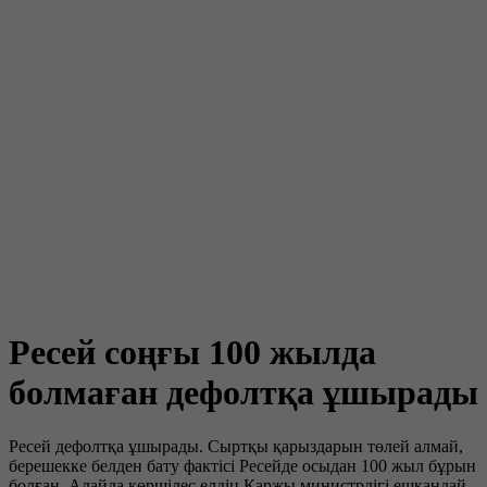
Ресей соңғы 100 жылда
болмаған дефолтқа ұшырады
Ресей дефолтқа ұшырады. Сыртқы қарыздарын төлей алмай,
берешекке белден бату фактісі Ресейде осыдан 100 жыл бұрын
болған. Алайда көршілес елдің Қаржы министрлігі ешқандай