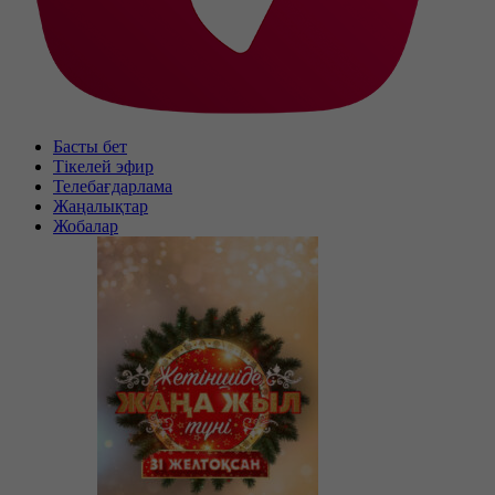
Басты бет
Тікелей эфир
Телебағдарлама
Жаңалықтар
Жобалар