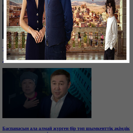
Таразда ТЭЦ қызметкерлері жалақы көтеруді талап етті
26 января, 19:36
Баспанасын ала алмай жүрген бір топ шымкенттік әкімдік