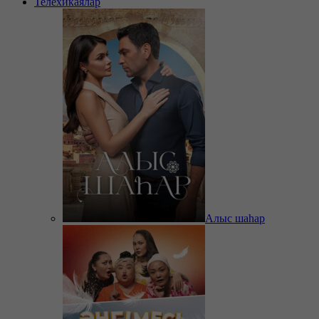
Телехикаялар
Алыс шаһар