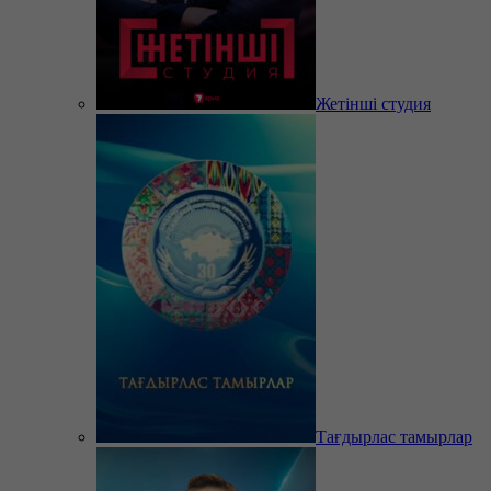
Жетінші студия
Тағдырлас тамырлар