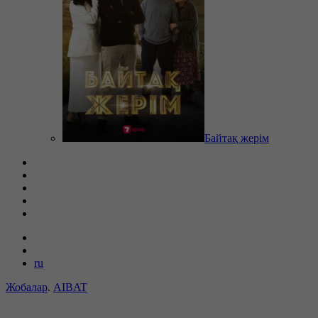
Байтақ жерім
ru
Жобалар
.
AIBAT