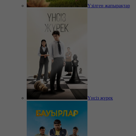
Үзілген жапырақтар
Үнсіз жүрек