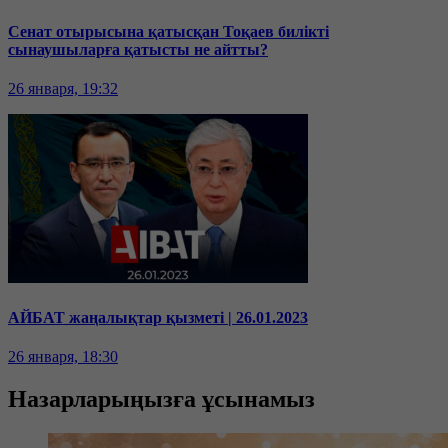
Сенат отырысына қатысқан Тоқаев билікті
сынаушыларға қатысты не айтты?
26 января, 19:32
АЙБАТ жаңалықтар қызметі | 26.01.2023
26 января, 18:30
Назарларыңызға ұсынамыз