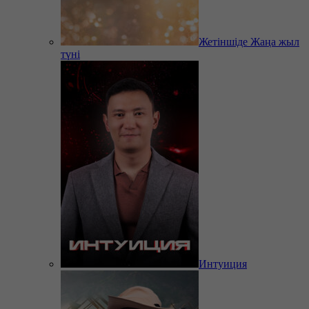
Жетіншіде Жаңа жыл
түні
Интуиция