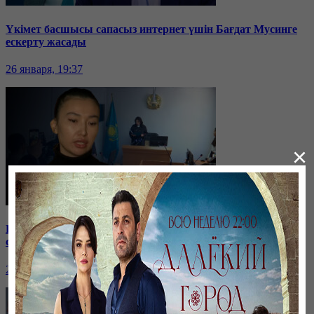
Үкімет басшысы сапасыз интернет үшін Бағдат Мусинге
ескерту жасады
26 января, 19:37
×
Бірнеше отбасын алдаған туристік фирма директоры
сотталып жатыр
26 января, 19:36