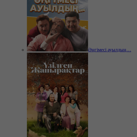
Әңгімесі ауылдың…