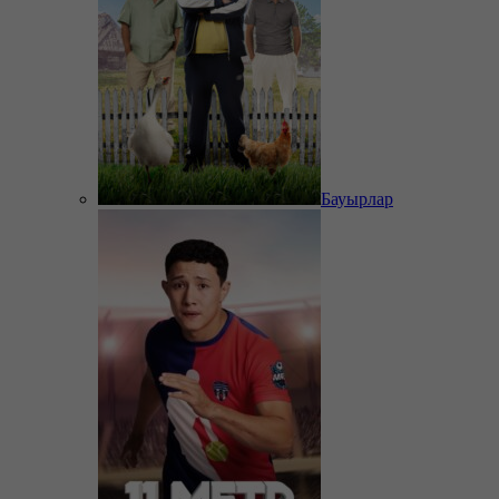
Бауырлар