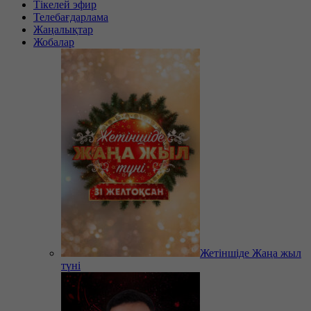
Тікелей эфир
Телебағдарлама
Жаңалықтар
Жобалар
Жетіншіде Жаңа жыл
түні