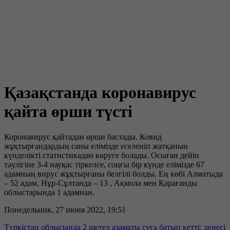
Қазақстанда коронавирус
қайта өрши түсті
Коронавирус қайтадан өрши бастады. Ковид
жұқтырғандардың саны елімізде еселеніп жатқанын
күнделікті статистикадан көруге болады. Осыған дейін
тәулігіне 3-4 науқас тіркелсе, соңғы бір күнде елімізде 67
адамның вирус жұқтырғаны белгілі болды. Ең көбі Алматыда
– 52 адам, Нұр-Сұлтанда – 13 , Ақмола мен Қарағанды
облыстарында 1 адамнан.
Понедельник, 27 июня 2022, 19:51
Түркістан облысында 2 шетел азаматы суға батып кетті: денесі