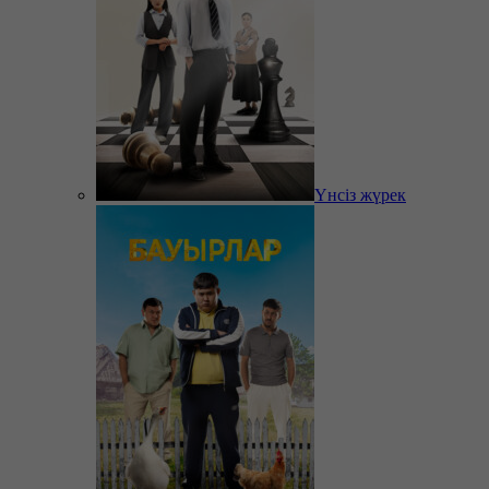
Үнсіз жүрек