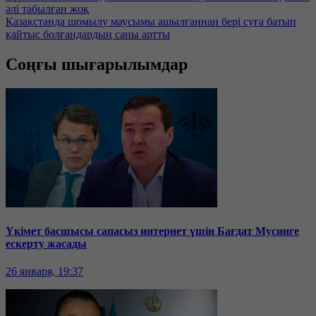
әлі табылған жоқ
Қазақстанда шомылу маусымы ашылғаннан бері суға батып
қайтыс болғандардың саны артты
Соңғы шығарылымдар
Үкімет басшысы сапасыз интернет үшін Бағдат Мусинге
ескерту жасады
26 января, 19:37