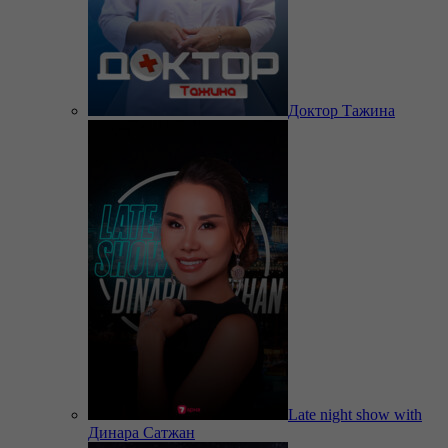
Доктор Тажина
Late night show with
Динара Сатжан