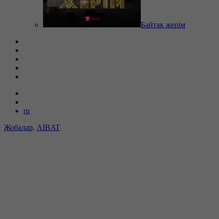
Байтақ жерім
ru
Жобалар
.
AIBAT