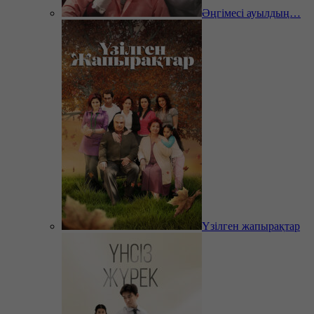
Әңгімесі ауылдың…
Үзілген жапырақтар