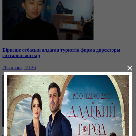
Бірнеше отбасын алдаған туристік фирма директоры
сотталып жатыр
×
26 января, 19:36