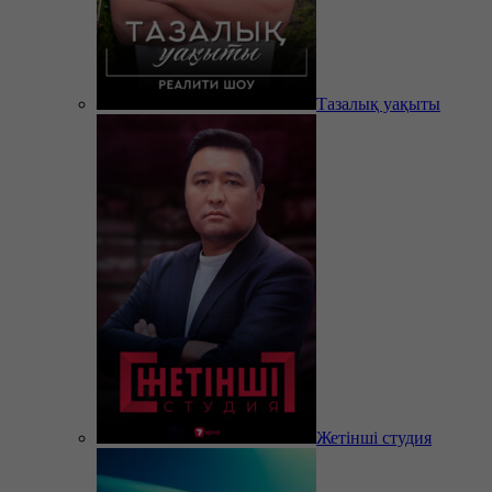
Тазалық уақыты
Жетінші студия