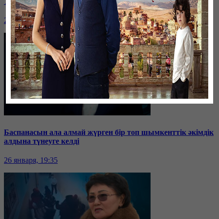
Таразда ТЭЦ қызметкерлері жалақы көтеруді талап етті
26 января, 19:36
Баспанасын ала алмай жүрген бір топ шымкенттік әкімдік
алдына түнеуге келді
26 января, 19:35