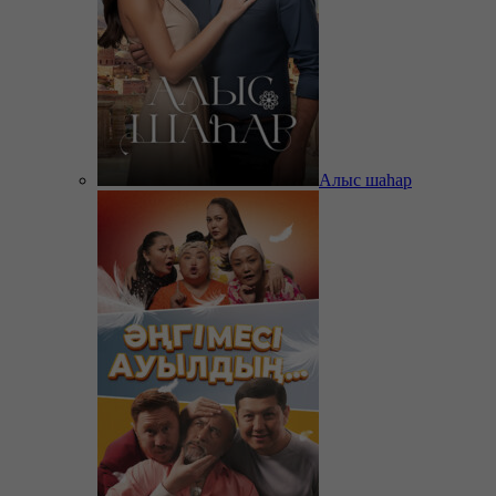
Алыс шаһар