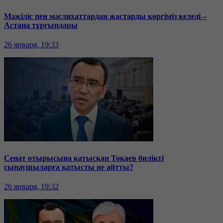
Мәжіліс пен мәслихаттардан жастарды көргіміз келеді –
Астана тұрғындары
26 января, 19:33
Сенат отырысына қатысқан Тоқаев билікті
сынаушыларға қатысты не айтты?
26 января, 19:32