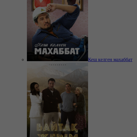
Кеш келген махаббат