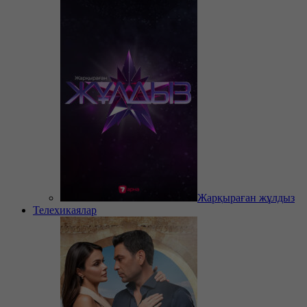
Жарқыраған жұлдыз
Телехикаялар