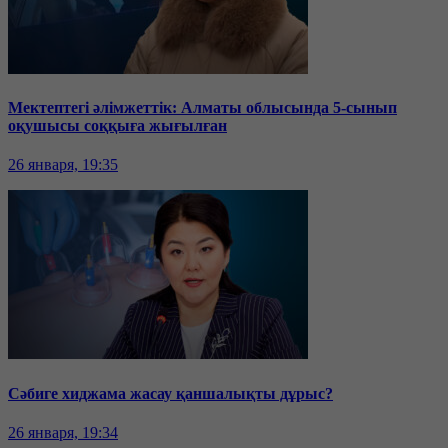
Мектептегі әлімжеттік: Алматы облысында 5-сынып
оқушысы соққыға жығылған
26 января, 19:35
Сәбиге хиджама жасау қаншалықты дұрыс?
26 января, 19:34