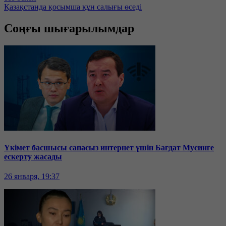
Қазақстанда қосымша құн салығы өседі
Соңғы шығарылымдар
Үкімет басшысы сапасыз интернет үшін Бағдат Мусинге
ескерту жасады
26 января, 19:37