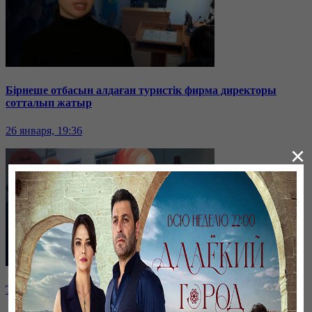
Бірнеше отбасын алдаған туристік фирма директоры
сотталып жатыр
26 января, 19:36
×
Таразда ТЭЦ қызметкерлері жалақы көтеруді талап етті