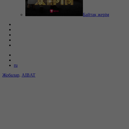
Байтақ жерім
ru
Жобалар
.
AIBAT