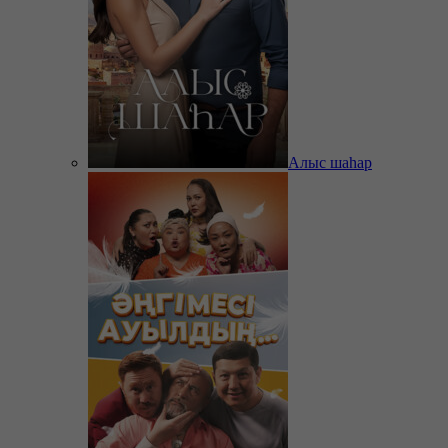
Алыс шаһар