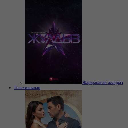
Жарқыраған жұлдыз
Телехикаялар