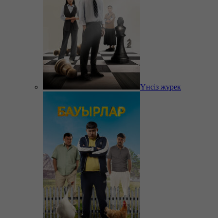
Үнсіз жүрек