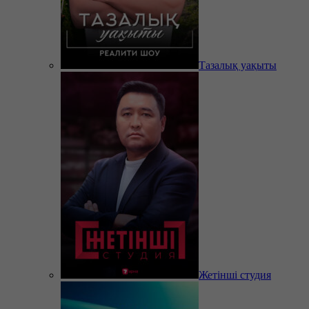
Тазалық уақыты
Жетінші студия