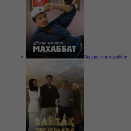
Кеш келген махаббат