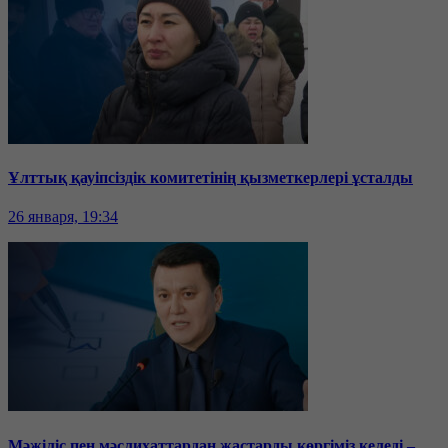
Ұлттық қауіпсіздік комитетінің қызметкерлері ұсталды
26 января, 19:34
Мәжіліс пен мәслихаттардан жастарды көргіміз келеді –