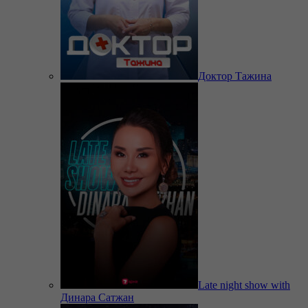
Доктор Тажина
Late night show with
Динара Сатжан