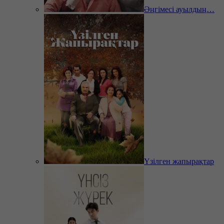
Әңгімесі ауылдың…
Үзілген жапырақтар