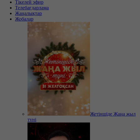
Тікелей эфир
Телебағдарлама
Жаңалықтар
Жобалар
Жетіншіде Жаңа жыл
түні