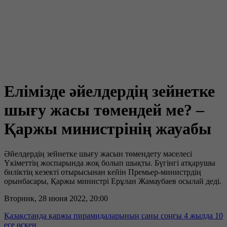
Елімізде әйелдердің зейнетке
шығу жасы төмендей ме? –
Қаржы министрінің жауабы
Әйелдердің зейнетке шығу жасын төмендету мәселесі
Үкіметтің жоспарында жоқ болып шықты. Бүгінгі атқарушы
биліктің кезекті отырысынан кейін Премьер-министрдің
орынбасары, Қаржы министрі Ерұлан Жамаубаев осылай деді.
Вторник, 28 июня 2022, 20:00
Қазақстанда қаржы пирамидаларының саны соңғы 4 жылда 10
есе өскен