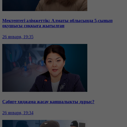
Мектептегі әлімжеттік: Алматы облысында 5-сынып
оқушысы соққыға жығылған
26 января, 19:35
Сәбиге хиджама жасау қаншалықты дұрыс?
26 января, 19:34