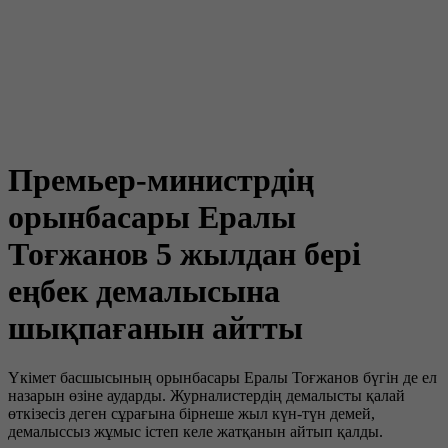
Премьер-министрдің
орынбасары Ералы
Тоғжанов 5 жылдан бері
еңбек демалысына
шықпағанын айтты
Үкімет басшысының орынбасары Ералы Тоғжанов бүгін де ел
назарын өзіне аударды. Журналистердің демалысты қалай
өткізесіз деген сұрағына бірнеше жыл күн-түн демей,
демалыссыз жұмыс істеп келе жатқанын айтып қалды.