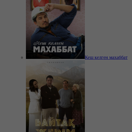
Кеш келген махаббат