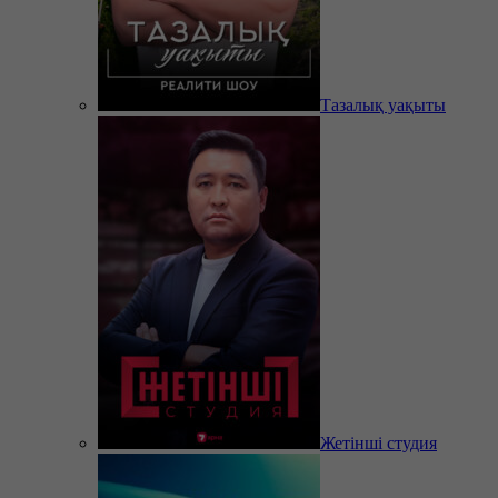
Тазалық уақыты
Жетінші студия