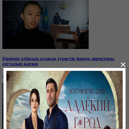
Бірнеше отбасын алдаған туристік фирма директоры
×
сотталып жатыр
26 января, 19:36