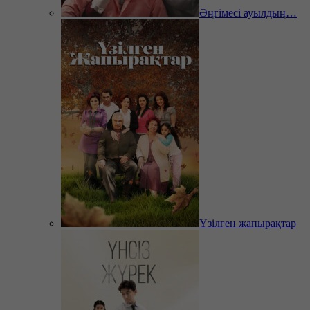
Әңгімесі ауылдың…
Үзілген жапырақтар