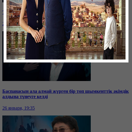
Таразда ТЭЦ қызметкерлері жалақы көтеруді талап етті
26 января, 19:36
Баспанасын ала алмай жүрген бір топ шымкенттік әкімдік
алдына түнеуге келді
26 января, 19:35