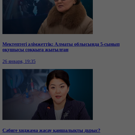
Мектептегі әлімжеттік: Алматы облысында 5-сынып
оқушысы соққыға жығылған
26 января, 19:35
Сәбиге хиджама жасау қаншалықты дұрыс?