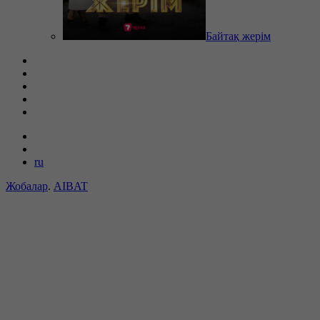
Байтақ жерім
ru
Жобалар
.
AIBAT