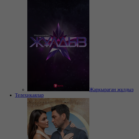
Жарқыраған жұлдыз
Телехикаялар