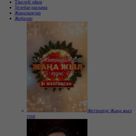
Тікелей эфир
Телебағдарлама
Жаңалықтар
Жобалар
Жетіншіде Жаңа жыл
түні