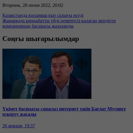
Вторник, 28 июня 2022, 20:02
Қазақстанда қосымша құн салығы өседі
Жаңарқада көпқабатты үйді цементсіз қалаған мердігер
компанияның басшысы жазаланды
Соңғы шығарылымдар
Үкімет басшысы сапасыз интернет үшін Бағдат Мусинге
ескерту жасады
26 января, 19:37