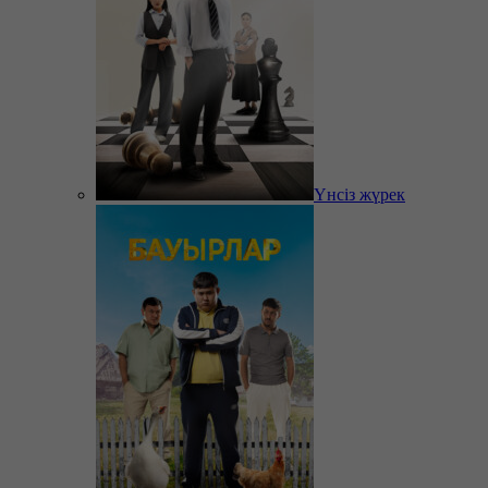
Үнсіз жүрек