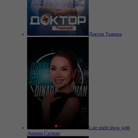
Доктор Тажина
Late night show with
Динара Сатжан