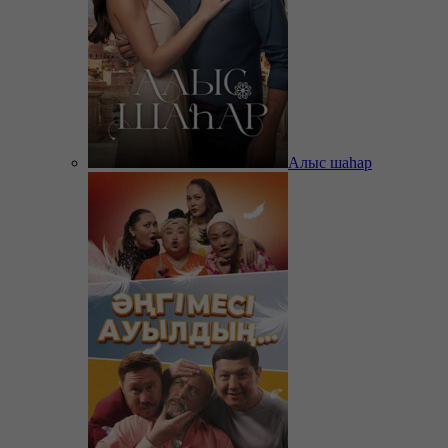
Алыс шаһар