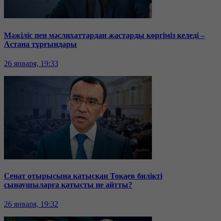
Мәжіліс пен мәслихаттардан жастарды көргіміз келеді –
Астана тұрғындары
26 января, 19:33
Сенат отырысына қатысқан Тоқаев билікті
сынаушыларға қатысты не айтты?
26 января, 19:32