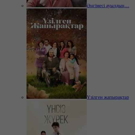
Әңгімесі ауылдың…
Үзілген жапырақтар