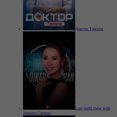
Доктор Тажина
Late night show with
Динара Сатжан