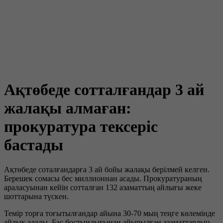
Ақтөбеде сотталғандар 3 ай
жалақы алмаған:
прокуратура тексеріс
бастады
Ақтөбеде соталғандарға 3 ай бойы жалақы берілмей келген.
Берешек сомасы бес миллионнан асады. Прокуратураның
араласуынан кейін сотталған 132 азаматтың айлығы жеке
шоттарына түскен.
Темір торға тоғытылғандар айына 30-70 мың теңге көлемінде
айлық алады. Бас бостындығынан айырылған азаматтардың