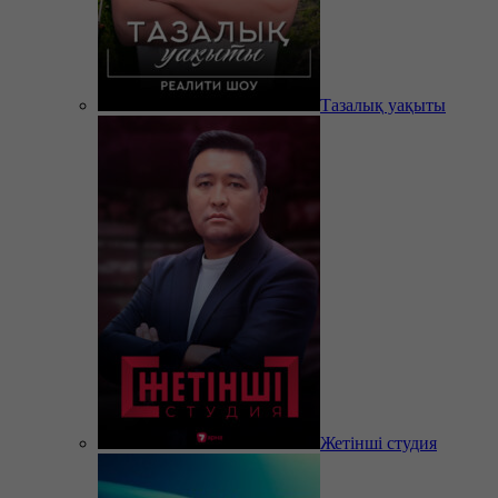
Тазалық уақыты
Жетінші студия