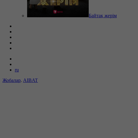
Байтақ жерім
ru
Жобалар
.
AIBAT