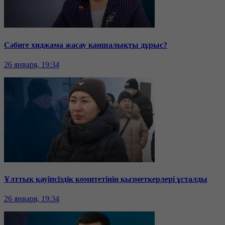
Сәбиге хиджама жасау қаншалықты дұрыс?
26 января, 19:34
Ұлттық қауіпсіздік комитетінің қызметкерлері ұсталды
26 января, 19:34