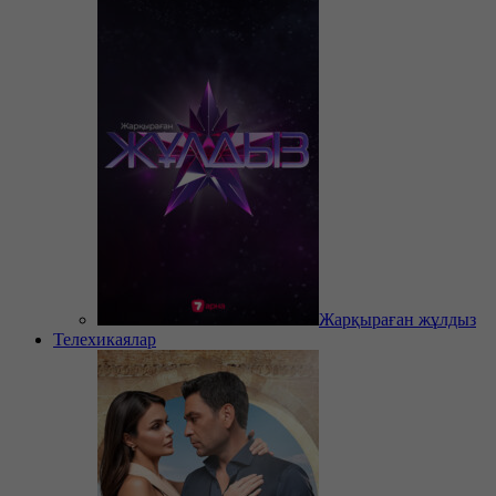
Жарқыраған жұлдыз
Телехикаялар