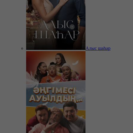
Алыс шаһар