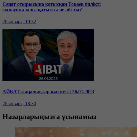
Сенат отырысына қатысқан Тоқаев билікті
сынаушыларға қатысты не айтты?
26 января, 19:32
АЙБАТ жаңалықтар қызметі | 26.01.2023
26 января, 18:30
Назарларыңызға ұсынамыз