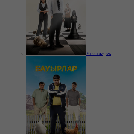
Үнсіз жүрек