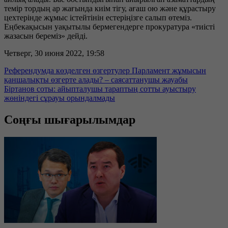
темір тордың ар жағында киім тігу, ағаш ою және құрастыру
цехтерінде жұмыс істейтінін естеріңізге салып өтеміз.
Еңбекақысын уақытылы бермегендерге прокуратура «тиісті
жазасын береміз» дейді.
Четверг, 30 июня 2022, 19:58
Референдумда көзделген өзгертулер Парламент жұмысын
қаншалықты өзгерте алады? – саясаттанушы жауабы
Біртанов соты: айыпталушы тараптың сотты ауыстыру
жөніндегі сұрауы орындалмады
Соңғы шығарылымдар