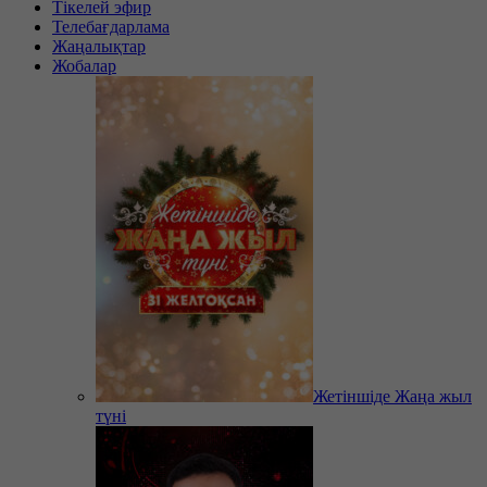
Тікелей эфир
Телебағдарлама
Жаңалықтар
Жобалар
Жетіншіде Жаңа жыл
түні