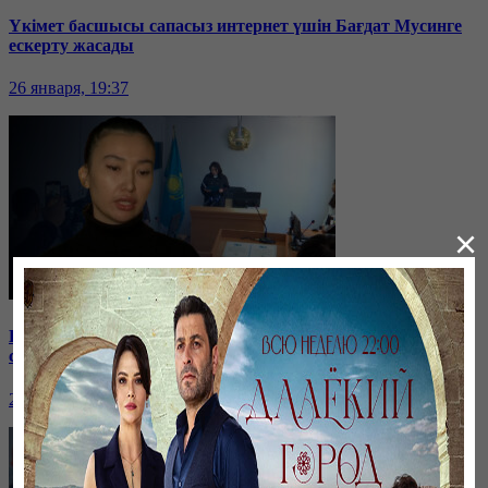
Үкімет басшысы сапасыз интернет үшін Бағдат Мусинге
ескерту жасады
26 января, 19:37
×
Бірнеше отбасын алдаған туристік фирма директоры
сотталып жатыр
26 января, 19:36