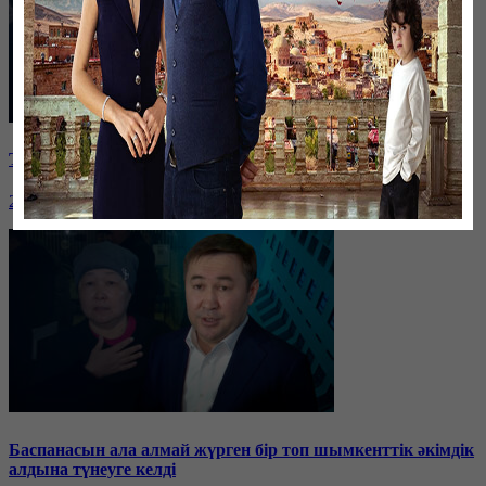
Таразда ТЭЦ қызметкерлері жалақы көтеруді талап етті
26 января, 19:36
Баспанасын ала алмай жүрген бір топ шымкенттік әкімдік
алдына түнеуге келді