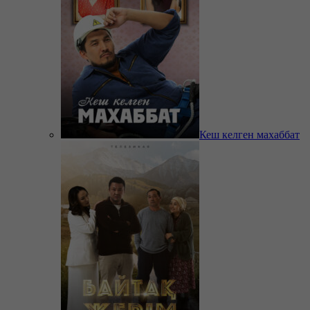
Кеш келген махаббат