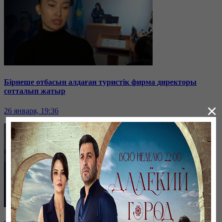
Бірнеше отбасын алдаған туристік фирма директоры
сотталып жатыр
×
26 января, 19:36