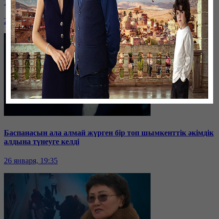
Таразда ТЭЦ қызметкерлері жалақы көтеруді талап етті
26 января, 19:36
Баспанасын ала алмай жүрген бір топ шымкенттік әкімдік
алдына түнеуге келді
26 января, 19:35