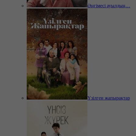
Әңгімесі ауылдың…
Үзілген жапырақтар