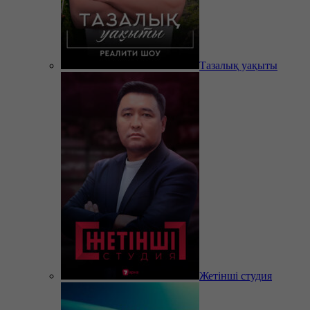
Тазалық уақыты
Жетінші студия