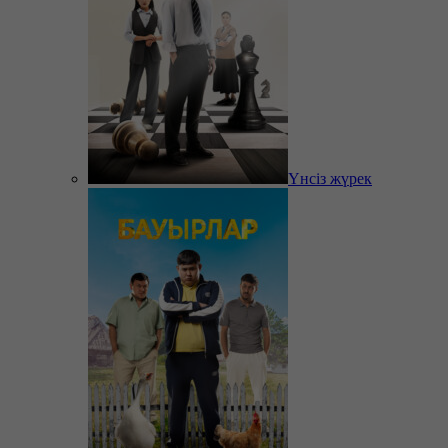
Үнсіз жүрек