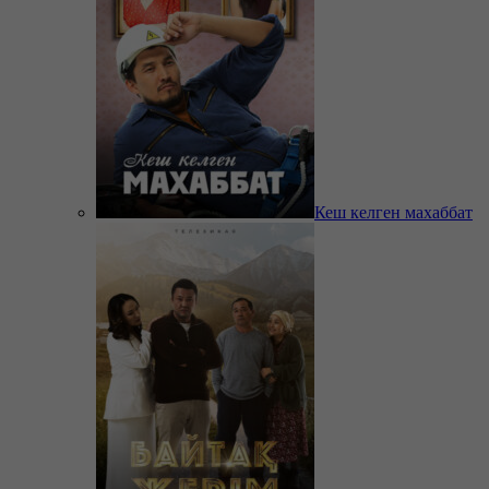
Кеш келген махаббат