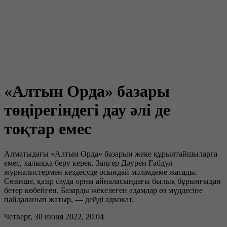
«Алтын Орда» базары
төңірегіндегі дау әлі де
тоқтар емес
Алматыдағы «Алтын Орда» базарын жеке құрылтайшыларға
емес, халыққа беру керек. Заңгер Дәурен Ғабдул
журналистермен кездесуде осындай мәлімдеме жасады.
Сөзінше, қазір сауда орны айналасындағы былық бұрынғыдан
бетер көбейген. Базарды жекелеген адамдар өз мүддесіне
пайдаланып жатыр, — дейді адвокат.
Четверг, 30 июня 2022, 20:04