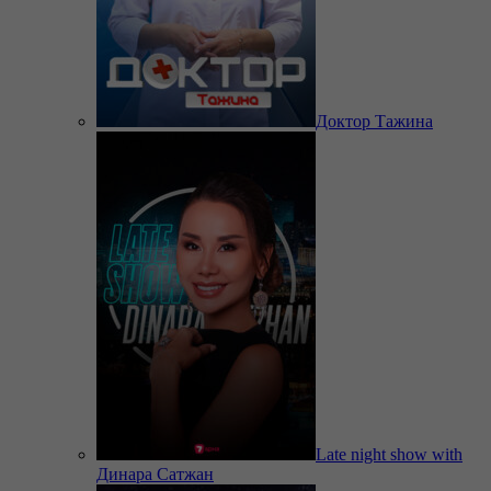
Доктор Тажина
Late night show with
Динара Сатжан