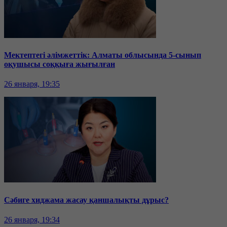
Мектептегі әлімжеттік: Алматы облысында 5-сынып
оқушысы соққыға жығылған
26 января, 19:35
Сәбиге хиджама жасау қаншалықты дұрыс?
26 января, 19:34