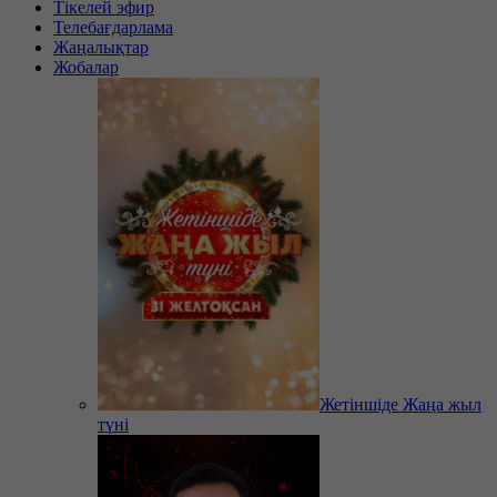
Тікелей эфир
Телебағдарлама
Жаңалықтар
Жобалар
Жетіншіде Жаңа жыл
түні