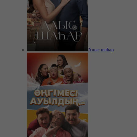
Алыс шаһар