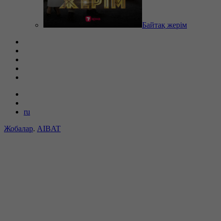
Байтақ жерім
ru
Жобалар
.
AIBAT