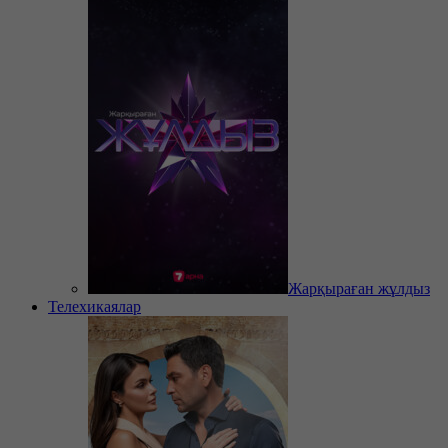
Жарқыраған жұлдыз
Телехикаялар