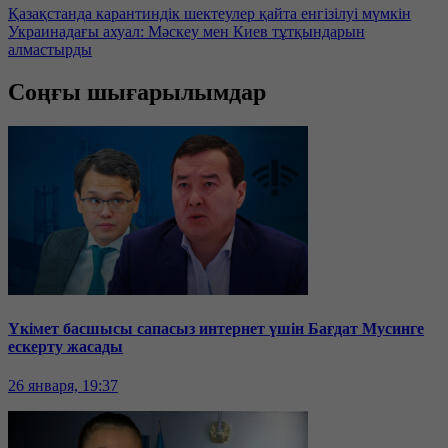
Қазақстанда карантиндік шектеулер қайта енгізілуі мүмкін
Украинадағы ахуал: Мәскеу мен Киев тұтқындарын
алмастырды
Соңғы шығарылымдар
Үкімет басшысы сапасыз интернет үшін Бағдат Мусинге
ескерту жасады
26 января, 19:37