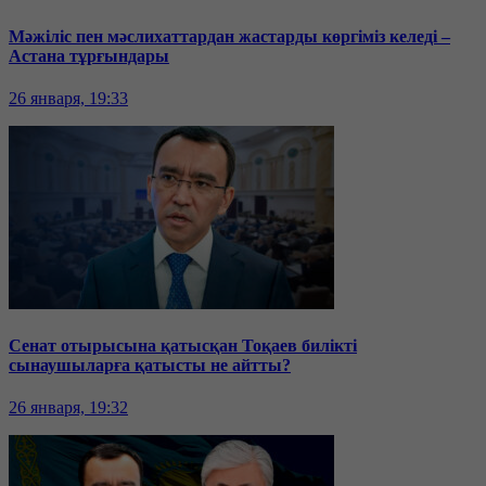
Мәжіліс пен мәслихаттардан жастарды көргіміз келеді –
Астана тұрғындары
26 января, 19:33
Сенат отырысына қатысқан Тоқаев билікті
сынаушыларға қатысты не айтты?
26 января, 19:32