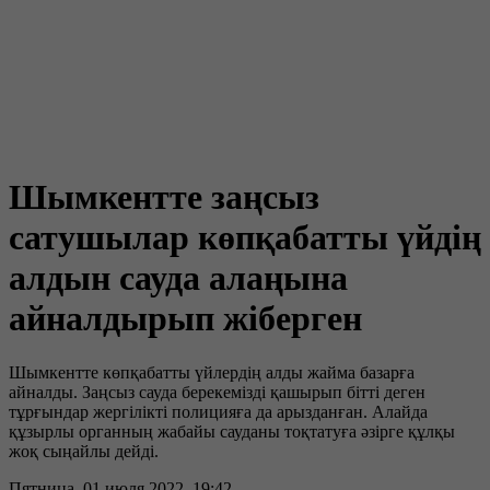
Шымкентте заңсыз
сатушылар көпқабатты үйдің
алдын сауда алаңына
айналдырып жіберген
Шымкентте көпқабатты үйлердің алды жайма базарға
айналды. Заңсыз сауда берекемізді қашырып бітті деген
тұрғындар жергілікті полицияға да арызданған. Алайда
құзырлы органның жабайы сауданы тоқтатуға әзірге құлқы
жоқ сыңайлы дейді.
Пятница, 01 июля 2022, 19:42