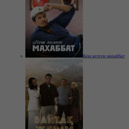
Кеш келген махаббат