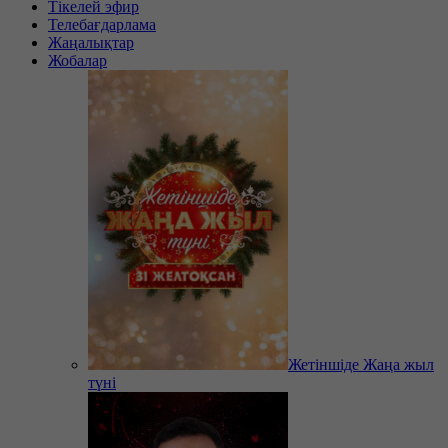
Тікелей эфир
Телебағдарлама
Жаңалықтар
Жобалар
Жетіншіде Жаңа жыл
түні