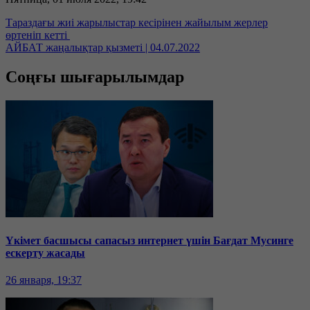
Тараздағы жиі жарылыстар кесірінен жайылым жерлер
өртеніп кетті
АЙБАТ жаңалықтар қызметі | 04.07.2022
Соңғы шығарылымдар
Үкімет басшысы сапасыз интернет үшін Бағдат Мусинге
ескерту жасады
26 января, 19:37