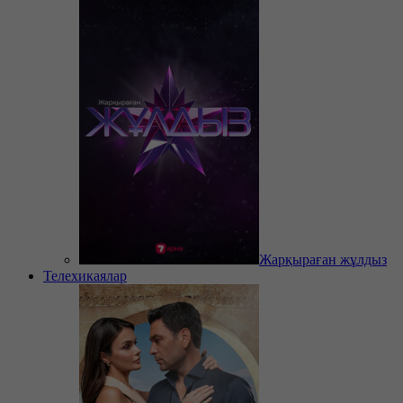
Жарқыраған жұлдыз
Телехикаялар