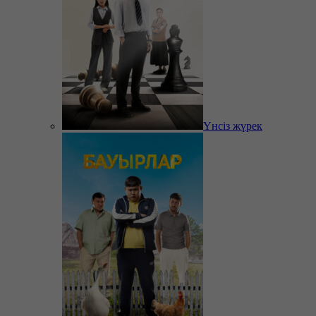
Үнсіз жүрек