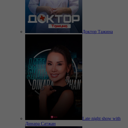
Доктор Тажина
Late night show with
Динара Сатжан