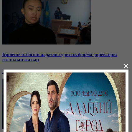
Бірнеше отбасын алдаған туристік фирма директоры
сотталып жатыр
×
26 января, 19:36