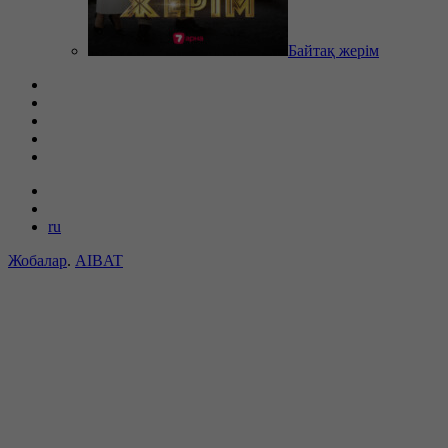
Байтақ жерім
ru
Жобалар
.
AIBAT