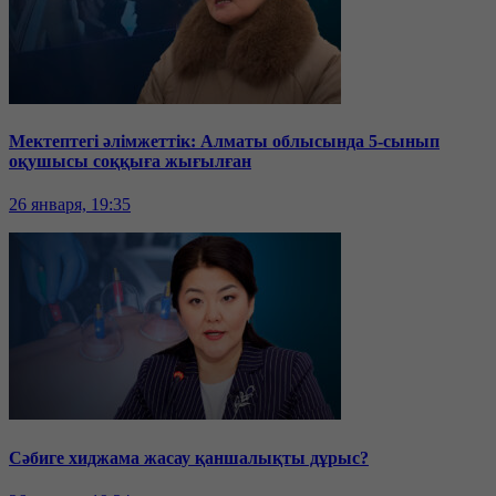
Мектептегі әлімжеттік: Алматы облысында 5-сынып
оқушысы соққыға жығылған
26 января, 19:35
Сәбиге хиджама жасау қаншалықты дұрыс?