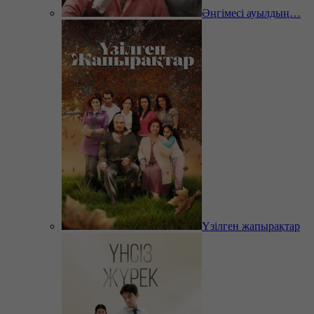
Әңгімесі ауылдың…
Үзілген жапырақтар