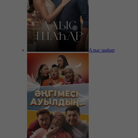
Алыс шаһар