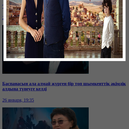
Таразда ТЭЦ қызметкерлері жалақы көтеруді талап етті
26 января, 19:36
Баспанасын ала алмай жүрген бір топ шымкенттік әкімдік
алдына түнеуге келді
26 января, 19:35