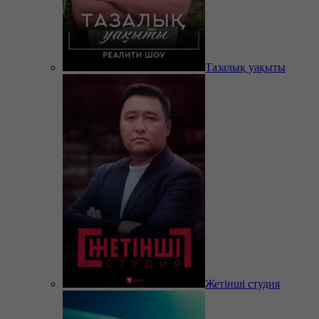
Тазалық уақыты
Жетінші студия