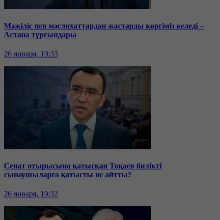
Мәжіліс пен мәслихаттардан жастарды көргіміз келеді –
Астана тұрғындары
26 января, 19:33
Сенат отырысына қатысқан Тоқаев билікті
сынаушыларға қатысты не айтты?
26 января, 19:32