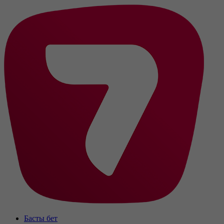
Басты бет