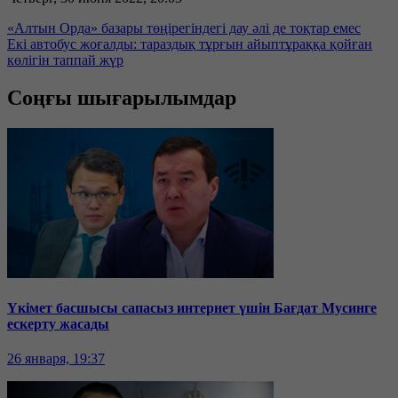
«Алтын Орда» базары төңірегіндегі дау әлі де тоқтар емес
Екі автобус жоғалды: тараздық тұрғын айыптұраққа қойған
көлігін таппай жүр
Соңғы шығарылымдар
Үкімет басшысы сапасыз интернет үшін Бағдат Мусинге
ескерту жасады
26 января, 19:37