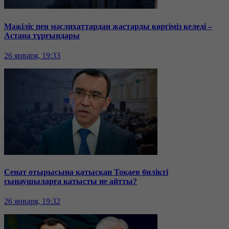
Мәжіліс пен мәслихаттардан жастарды көргіміз келеді –
Астана тұрғындары
26 января, 19:33
Сенат отырысына қатысқан Тоқаев билікті
сынаушыларға қатысты не айтты?
26 января, 19:32