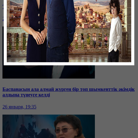
Таразда ТЭЦ қызметкерлері жалақы көтеруді талап етті
26 января, 19:36
Баспанасын ала алмай жүрген бір топ шымкенттік әкімдік
алдына түнеуге келді
26 января, 19:35