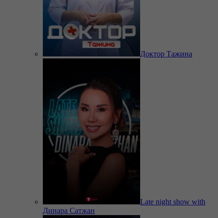
Доктор Тажина
Late night show with
Динара Сатжан