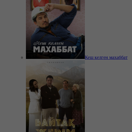
Кеш келген махаббат