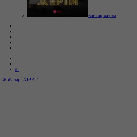
Байтақ жерім
ru
Жобалар
.
AIBAT