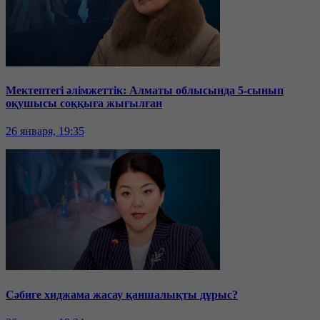
Мектептегі әлімжеттік: Алматы облысында 5-сынып
оқушысы соққыға жығылған
26 января, 19:35
Сәбиге хиджама жасау қаншалықты дұрыс?