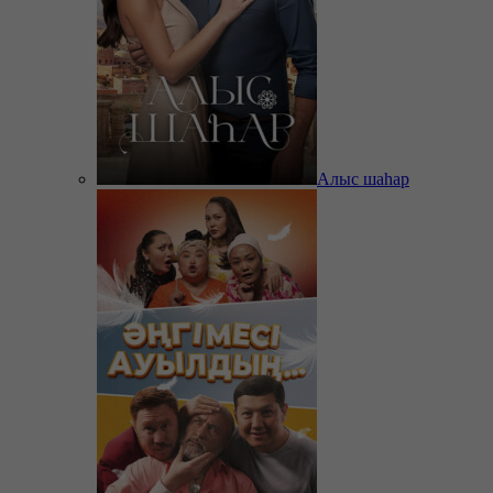
Алыс шаһар