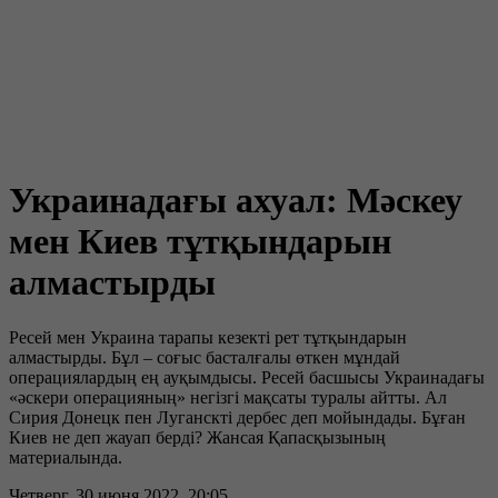
Украинадағы ахуал: Мәскеу
мен Киев тұтқындарын
алмастырды
Ресей мен Украина тарапы кезекті рет тұтқындарын
алмастырды. Бұл – соғыс басталғалы өткен мұндай
операциялардың ең ауқымдысы. Ресей басшысы Украинадағы
«әскери операцияның» негізгі мақсаты туралы айтты. Ал
Сирия Донецк пен Луганскті дербес деп мойындады. Бұған
Киев не деп жауап берді? Жансая Қапасқызының
материалында.
Четверг, 30 июня 2022, 20:05