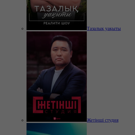
Тазалық уақыты
Жетінші студия