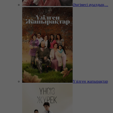
Әңгімесі ауылдың…
Үзілген жапырақтар