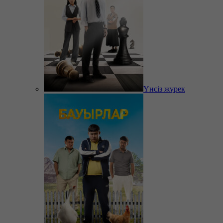
Үнсіз жүрек