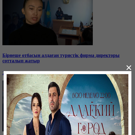
Бірнеше отбасын алдаған туристік фирма директоры
сотталып жатыр
×
26 января, 19:36