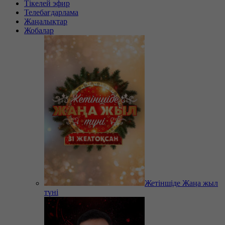
Тікелей эфир
Телебағдарлама
Жаңалықтар
Жобалар
Жетіншіде Жаңа жыл
түні