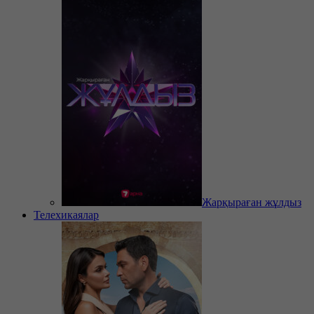
Жарқыраған жұлдыз
Телехикаялар