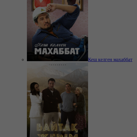
Кеш келген махаббат