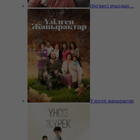
Әңгімесі ауылдың…
Үзілген жапырақтар