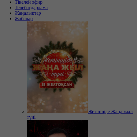
Тікелей эфир
Телебағдарлама
Жаңалықтар
Жобалар
Жетіншіде Жаңа жыл
түні