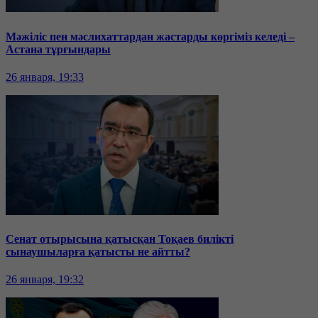
Мәжіліс пен мәслихаттардан жастарды көргіміз келеді –
Астана тұрғындары
26 января, 19:33
Сенат отырысына қатысқан Тоқаев билікті
сынаушыларға қатысты не айтты?
26 января, 19:32