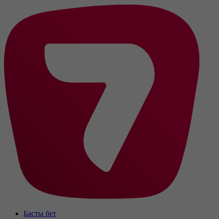
Басты бет