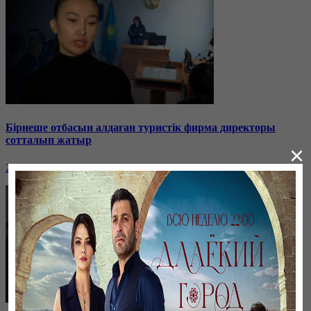
Бірнеше отбасын алдаған туристік фирма директоры
сотталып жатыр
×
26 января, 19:36