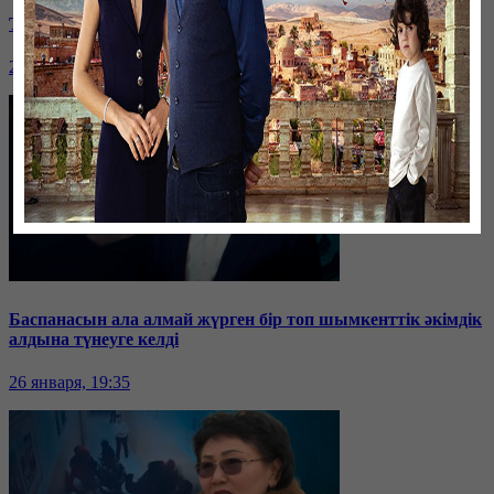
Таразда ТЭЦ қызметкерлері жалақы көтеруді талап етті
26 января, 19:36
Баспанасын ала алмай жүрген бір топ шымкенттік әкімдік
алдына түнеуге келді
26 января, 19:35