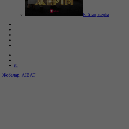
Байтақ жерім
ru
Жобалар
.
AIBAT