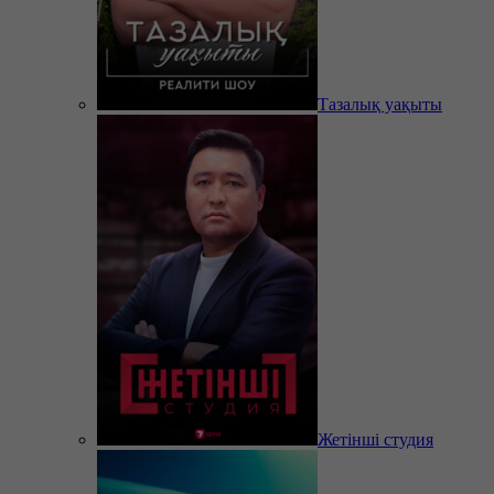
Тазалық уақыты
Жетінші студия