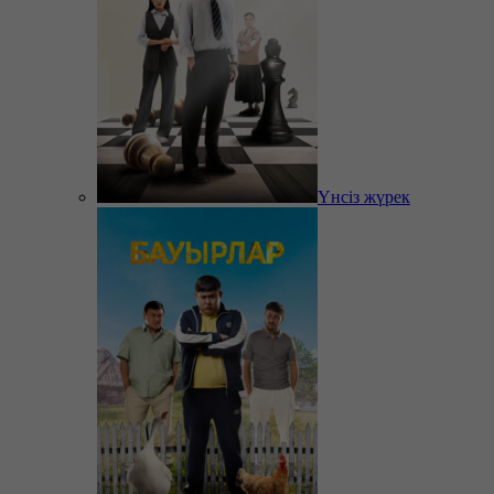
Үнсіз жүрек