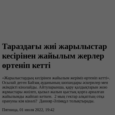
Тараздағы жиі жарылыстар
кесірінен жайылым жерлер
өртеніп кетті
«Жарылыстардың кесірінен жайылым жеріміз өртеніп кетті».
Осылай деген Байзақ ауданының шопандары әскерилер мен
әкімдікті кінәлайды. Айтуларынша, қару қалдықтарын жою
жұмыстары жиілеп, қызыл жалын қыстық қорға арналған
жайылымды жайпап кеткен. 2 мың гектар алқаптың отқа
орануны кім кінәлі? Данияр Әлімқұл толықтырады.
Пятница, 01 июля 2022, 19:42