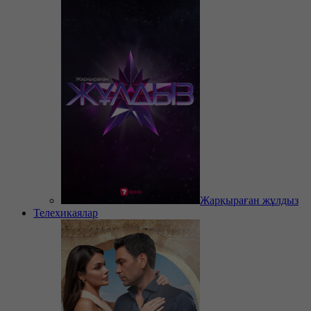
Жарқыраған жұлдыз
Телехикаялар