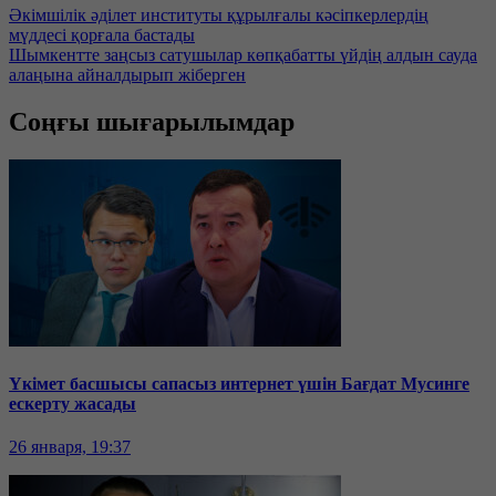
Әкімшілік әділет институты құрылғалы кәсіпкерлердің
мүддесі қорғала бастады
Шымкентте заңсыз сатушылар көпқабатты үйдің алдын сауда
алаңына айналдырып жіберген
Соңғы шығарылымдар
Үкімет басшысы сапасыз интернет үшін Бағдат Мусинге
ескерту жасады
26 января, 19:37