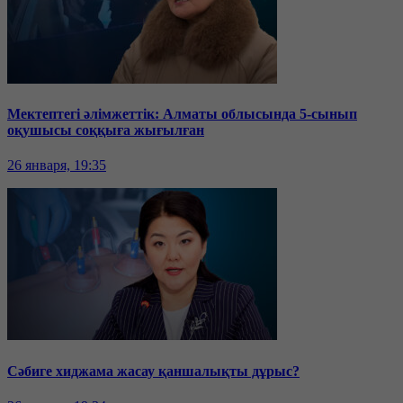
Мектептегі әлімжеттік: Алматы облысында 5-сынып
оқушысы соққыға жығылған
26 января, 19:35
Сәбиге хиджама жасау қаншалықты дұрыс?