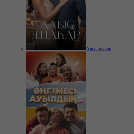
Алыс шаһар