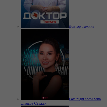
Доктор Тажина
Late night show with
Динара Сатжан