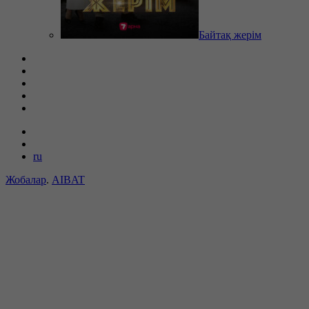
Байтақ жерім
ru
Жобалар
.
AIBAT