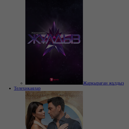
Жарқыраған жұлдыз
Телехикаялар