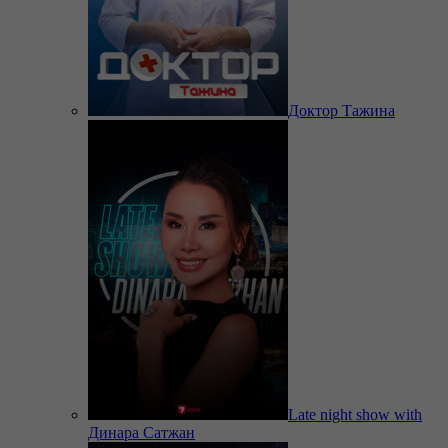
Доктор Тажина
Late night show with
Динара Сатжан