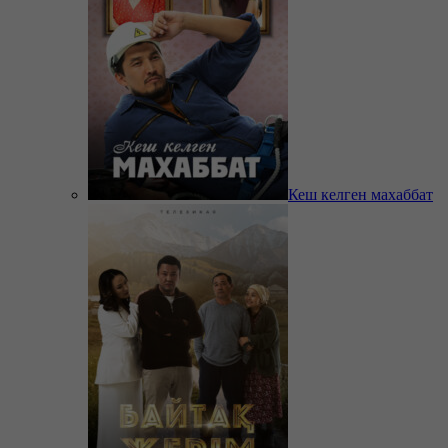
Кеш келген махаббат