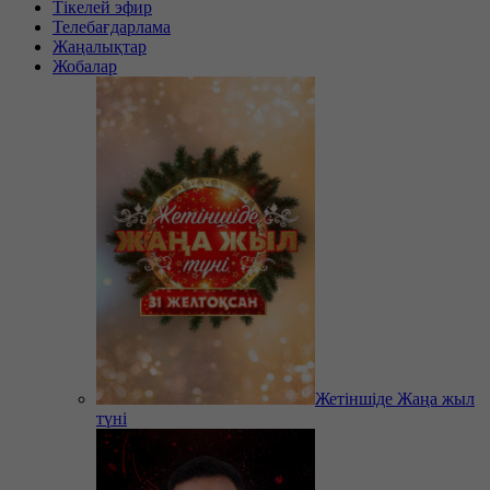
Тікелей эфир
Телебағдарлама
Жаңалықтар
Жобалар
Жетіншіде Жаңа жыл
түні