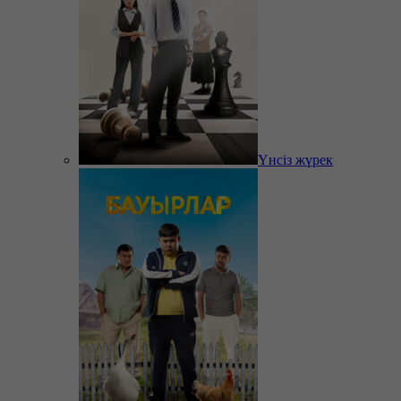
Үнсіз жүрек