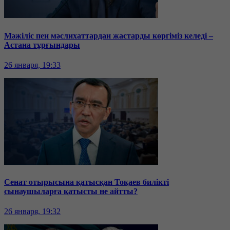
Мәжіліс пен мәслихаттардан жастарды көргіміз келеді –
Астана тұрғындары
26 января, 19:33
Сенат отырысына қатысқан Тоқаев билікті
сынаушыларға қатысты не айтты?
26 января, 19:32