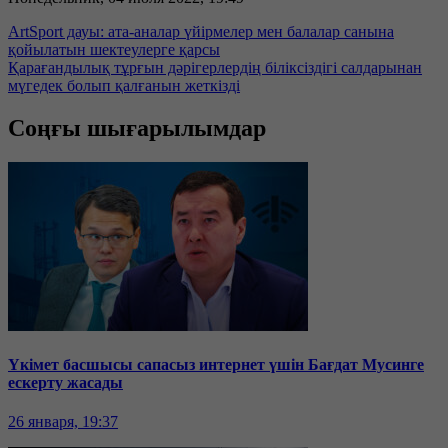
ArtSport дауы: ата-аналар үйірмелер мен балалар санына
қойылатын шектеулерге қарсы
Қарағандылық тұрғын дәрігерлердің біліксіздігі салдарынан
мүгедек болып қалғанын жеткізді
Соңғы шығарылымдар
Үкімет басшысы сапасыз интернет үшін Бағдат Мусинге
ескерту жасады
26 января, 19:37