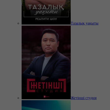
Тазалық уақыты
Жетінші студия