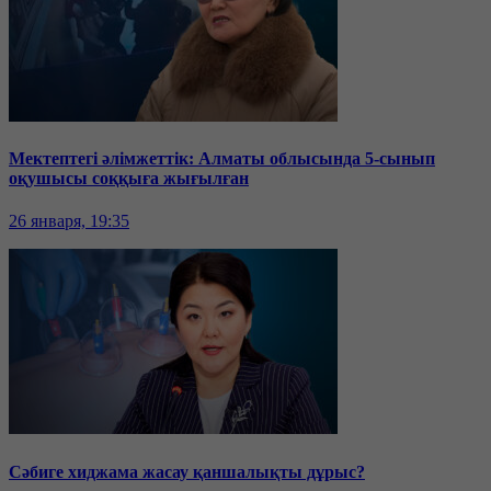
Мектептегі әлімжеттік: Алматы облысында 5-сынып
оқушысы соққыға жығылған
26 января, 19:35
Сәбиге хиджама жасау қаншалықты дұрыс?