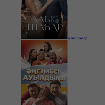
Алыс шаһар