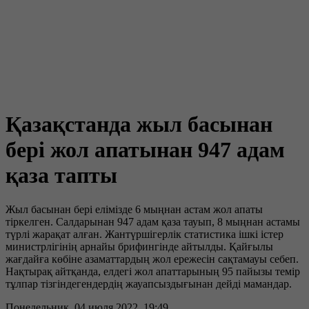
Қазақстанда жыл басынан
бері жол апатынан 947 адам
қаза тапты
Жыл басынан бері елімізде 6 мыңнан астам жол апаты
тіркелген. Салдарынан 947 адам қаза тауып, 8 мыңнан астамы
түрлі жарақат алған. Жантүршігерлік статистика ішкі істер
министрлігінің арнайы брифингінде айтылды. Қайғылы
жағдайға көбіне азаматтардың жол ережесін сақтамауы себеп.
Нақтырақ айтқанда, елдегі жол апаттарының 95 пайызы темір
тұлпар тізгіндегендердің жауапсыздығынан дейді мамандар.
Понедельник, 04 июля 2022, 19:49