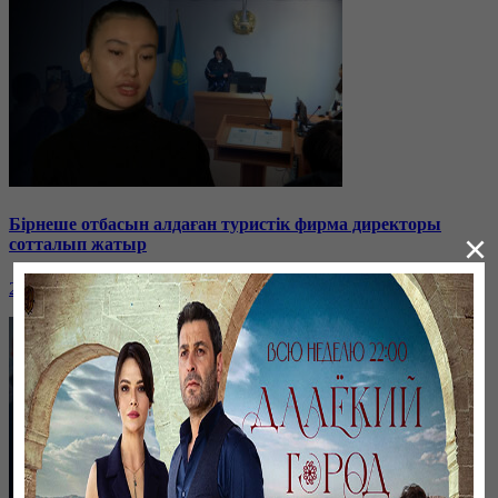
Бірнеше отбасын алдаған туристік фирма директоры
×
сотталып жатыр
26 января, 19:36