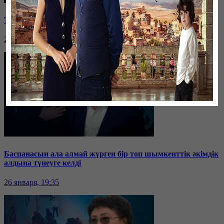
Таразда ТЭЦ қызметкерлері жалақы көтеруді талап етті
26 января, 19:36
Баспанасын ала алмай жүрген бір топ шымкенттік әкімдік
алдына түнеуге келді
26 января, 19:35