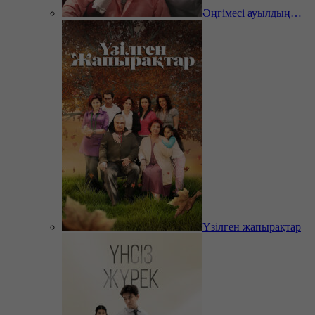
Әңгімесі ауылдың…
Үзілген жапырақтар