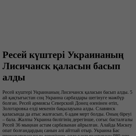
Ресей күштері Украинаның
Лисичанск қаласын басып
алды
Ресей күштері Украинаның Лисичанск қаласын басып алды. 5
ай қақтығыстан соң Украина сарбаздары шегінуге мәжбүр
болған. Ресей армиясы Северский Донец өзенінен өтіп,
Золотаровка елді мекенін бақылауына алды. Славянск
қаласында да атыс жалғасып, 6 адам мерт болды. Оның біреуі
– бала. Жалпы Украина билігінің дерегінше, соғыс басталғалы
Ресей 36 мыңнан астам сарбазынан айрылған. Алайда Мәскеу
опат болғандардың санын әлі айтпай отыр. Украина Бас
прокуратурасының дерегінше, елде қақтығыстардан 980-нен