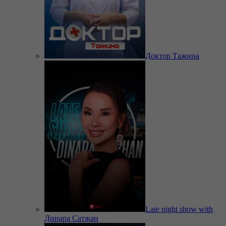
Доктор Тажина
Late night show with
Динара Сатжан