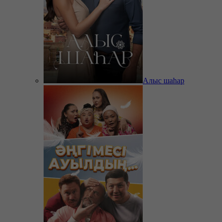
Алыс шаһар