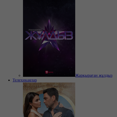
Жарқыраған жұлдыз
Телехикаялар