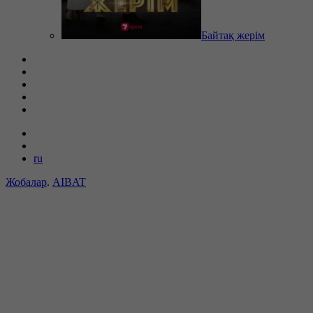
Байтақ жерім
ru
Жобалар
.
AIBAT