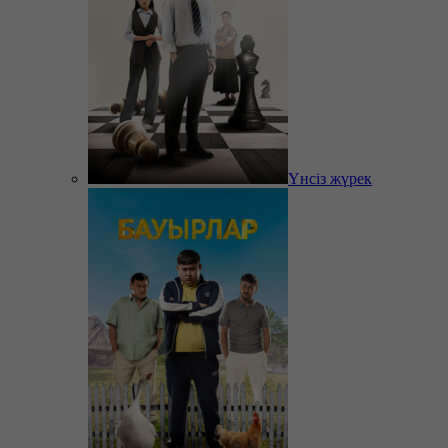
Үнсіз жүрек