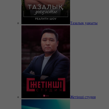
Тазалық уақыты
Жетінші студия