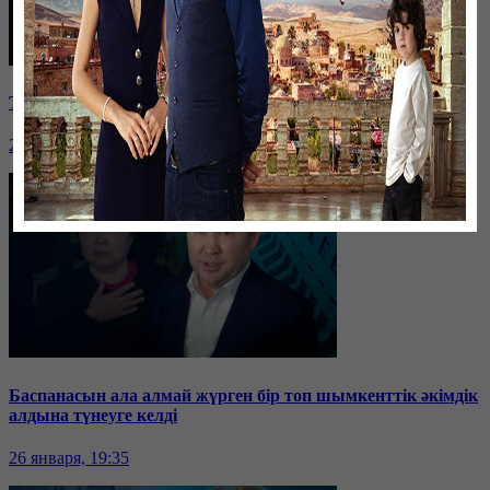
Таразда ТЭЦ қызметкерлері жалақы көтеруді талап етті
26 января, 19:36
Баспанасын ала алмай жүрген бір топ шымкенттік әкімдік
алдына түнеуге келді
26 января, 19:35