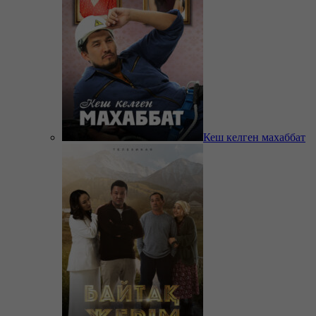
Кеш келген махаббат