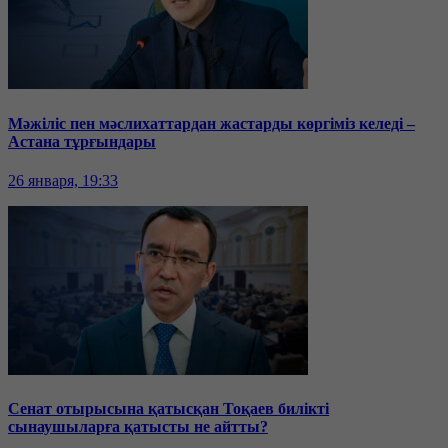
Мәжіліс пен мәслихаттардан жастарды көргіміз келеді –
Астана тұрғындары
26 января, 19:33
Сенат отырысына қатысқан Тоқаев билікті
сынаушыларға қатысты не айтты?