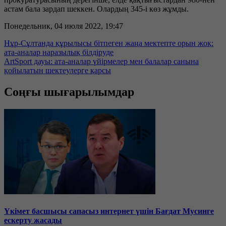
астам бала зардап шеккен. Олардың 345-і көз жұмды.
Понедельник, 04 июля 2022, 19:47
Нұр-Сұлтанда құрылысы бітпеген жаңа мектепте орын жоқ:
ата-аналар наразылық білдіруде
ArtSport дауы: ата-аналар үйірмелер мен балалар санына
қойылатын шектеулерге қарсы
Соңғы шығарылымдар
Үкімет басшысы сапасыз интернет үшін Бағдат Мусинге
ескерту жасады