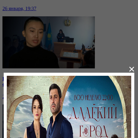
26 января, 19:37
×
Бірнеше отбасын алдаған туристік фирма директоры
сотталып жатыр
26 января, 19:36