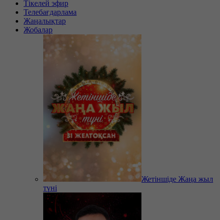
Тікелей эфир
Телебағдарлама
Жаңалықтар
Жобалар
Жетіншіде Жаңа жыл
түні