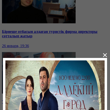
Бірнеше отбасын алдаған туристік фирма директоры
сотталып жатыр
26 января, 19:36
×
Таразда ТЭЦ қызметкерлері жалақы көтеруді талап етті