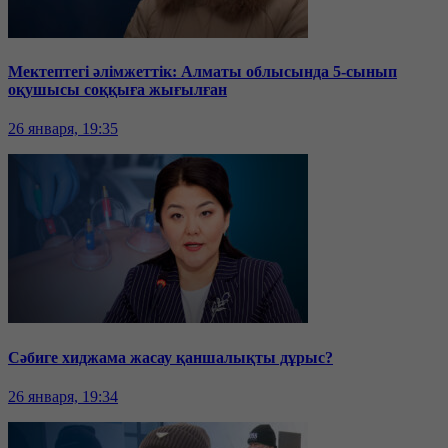
Мектептегі әлімжеттік: Алматы облысында 5-сынып
оқушысы соққыға жығылған
26 января, 19:35
Сәбиге хиджама жасау қаншалықты дұрыс?
26 января, 19:34