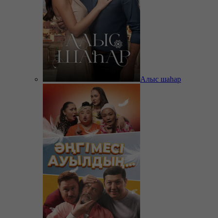
Алыс шаһар