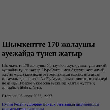
Шымкентте 170 жолаушы
әуежайда түнеп жатыр
Шымкентте 170 жолаушы бір тәулікке жуық уақыт ұша алмай,
әуежайда түнеп жатыр. Нұр-Сұлтан мен Ақтауға жете алмай,
жарты жолда қалғандар әуе компаниясы ешқандай жағдай
жасамады деп наразы. Ал FlyArystan компаниясының өкілдері
не дейді? Назерке Үкібасова әуежайда қалған жұрттың
жағдайын біліп қайтты.
Вторник, 05 июля 2022, 19:37
Путин Ресей күштеріне Донецк бағытында шабуылдарды
жалғастыруды тапсырды