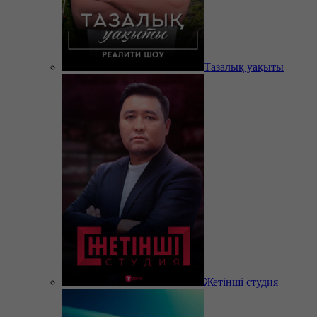
Тазалық уақыты
Жетінші студия