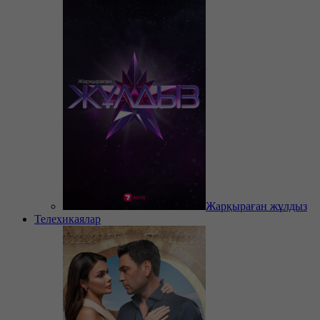
Жарқыраған жұлдыз
Телехикаялар