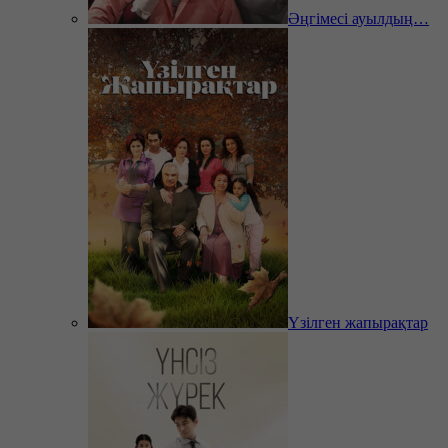
Әңгімесі ауылдың…
Үзілген жапырақтар