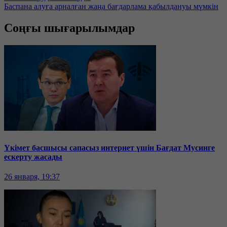
Баспана алуға арналған жаңа бағдарлама қабылдануы мүмкін
Соңғы шығарылымдар
Үкімет басшысы сапасыз интернет үшін Бағдат Мусинге
ескерту жасады
26 января, 19:37