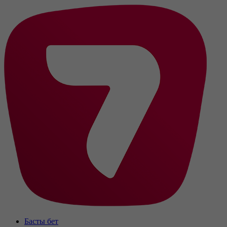
Басты бет