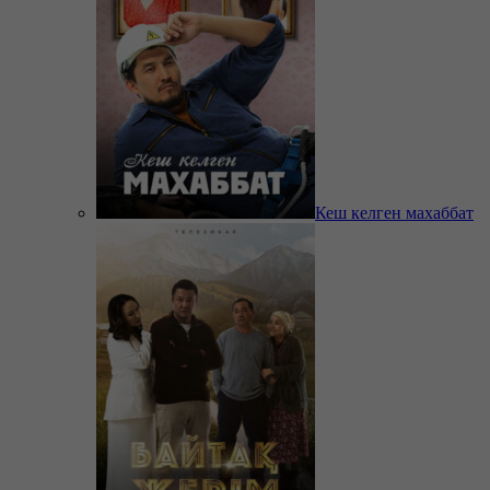
Кеш келген махаббат