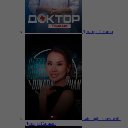
Доктор Тажина
Late night show with
Динара Сатжан