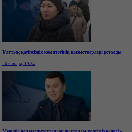
Ұлттық қауіпсіздік комитетінің қызметкерлері ұсталды
26 января, 19:34
Мәжіліс пен мәслихаттардан жастарды көргіміз келеді –