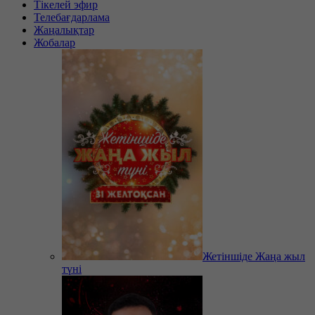
Тікелей эфир
Телебағдарлама
Жаңалықтар
Жобалар
Жетіншіде Жаңа жыл
түні