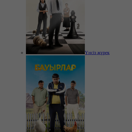
Үнсіз жүрек