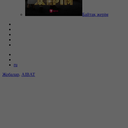
Байтақ жерім
ru
Жобалар
.
AIBAT