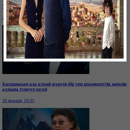
Таразда ТЭЦ қызметкерлері жалақы көтеруді талап етті
26 января, 19:36
Баспанасын ала алмай жүрген бір топ шымкенттік әкімдік
алдына түнеуге келді
26 января, 19:35