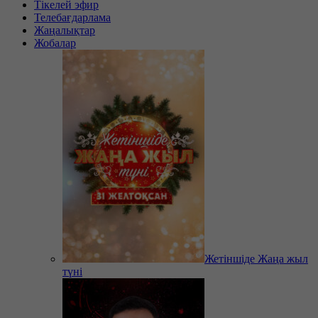
Тікелей эфир
Телебағдарлама
Жаңалықтар
Жобалар
Жетіншіде Жаңа жыл
түні