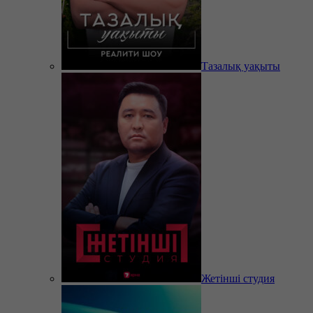
Тазалық уақыты
Жетінші студия