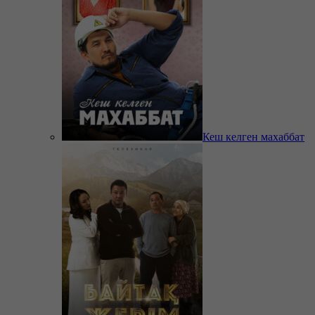
Кеш келген махаббат