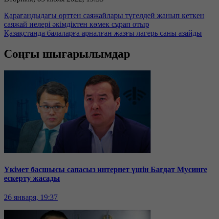
Қарағандыдағы өрттен саяжайлары түгелдей жанып кеткен
саяжай иелері әкімдіктен көмек сұрап отыр
Қазақстанда балаларға арналған жазғы лагерь саны азайды
Соңғы шығарылымдар
Үкімет басшысы сапасыз интернет үшін Бағдат Мусинге
ескерту жасады
26 января, 19:37