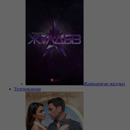
Жарқыраған жұлдыз
Телехикаялар