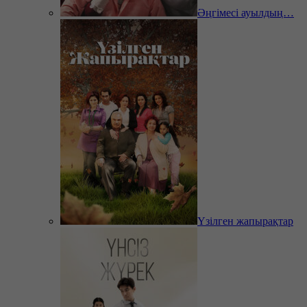
Әңгімесі ауылдың…
Үзілген жапырақтар