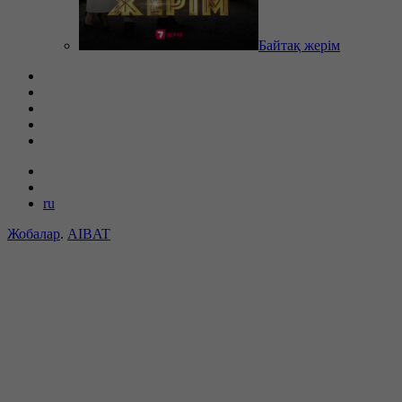
Байтақ жерім
ru
Жобалар
.
AIBAT