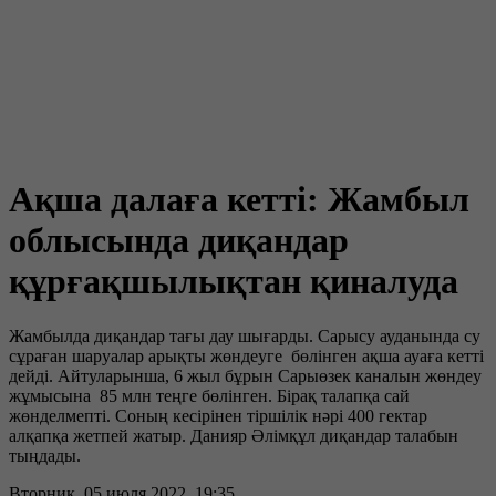
Ақша далаға кетті: Жамбыл
облысында диқандар
құрғақшылықтан қиналуда
Жамбылда диқандар тағы дау шығарды. Сарысу ауданында су
сұраған шаруалар арықты жөндеуге бөлінген ақша ауаға кетті
дейді. Айтуларынша, 6 жыл бұрын Сарыөзек каналын жөндеу
жұмысына 85 млн теңге бөлінген. Бірақ талапқа сай
жөнделмепті. Соның кесірінен тіршілік нәрі 400 гектар
алқапқа жетпей жатыр. Данияр Әлімқұл диқандар талабын
тыңдады.
Вторник, 05 июля 2022, 19:35