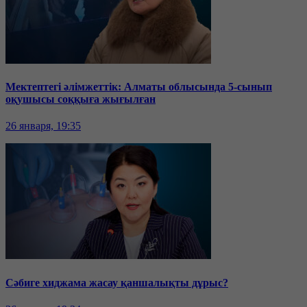
Мектептегі әлімжеттік: Алматы облысында 5-сынып
оқушысы соққыға жығылған
26 января, 19:35
Сәбиге хиджама жасау қаншалықты дұрыс?