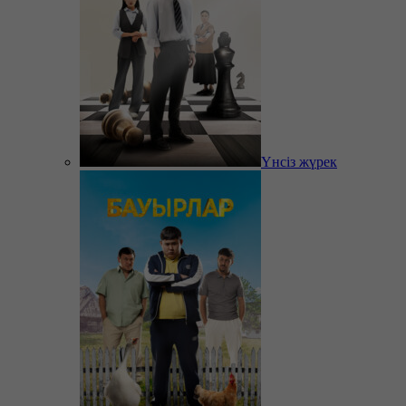
Үнсіз жүрек