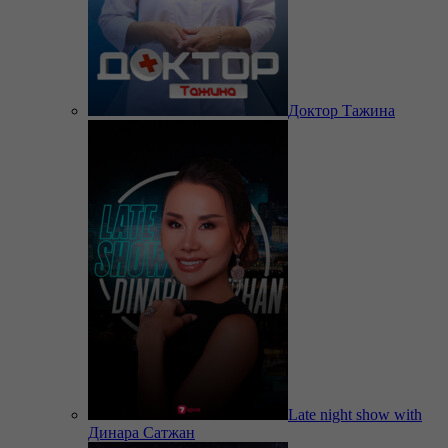
Доктор Тажина
Late night show with
Динара Сатжан