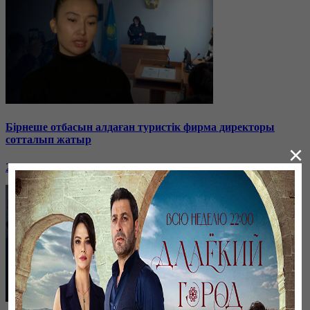
Бірнеше отбасын алдаған туристік фирма директоры
сотталып жатыр
×
26 января, 19:36