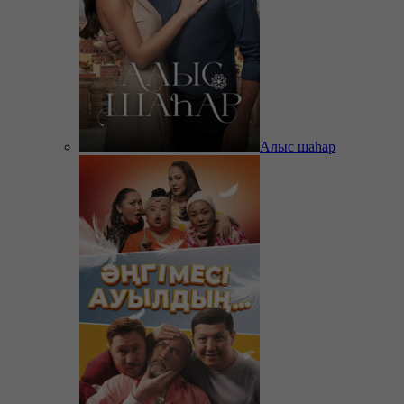
Алыс шаһар