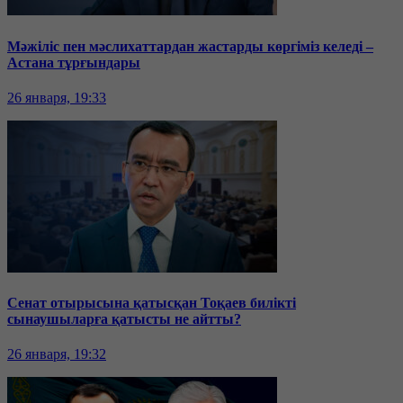
Мәжіліс пен мәслихаттардан жастарды көргіміз келеді –
Астана тұрғындары
26 января, 19:33
Сенат отырысына қатысқан Тоқаев билікті
сынаушыларға қатысты не айтты?
26 января, 19:32