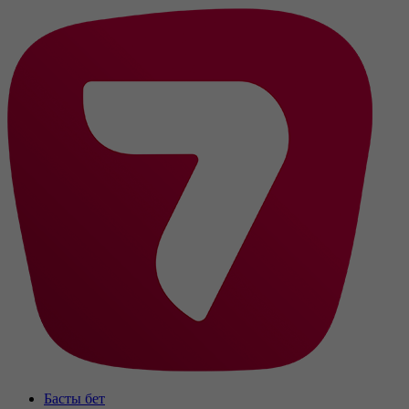
Басты бет