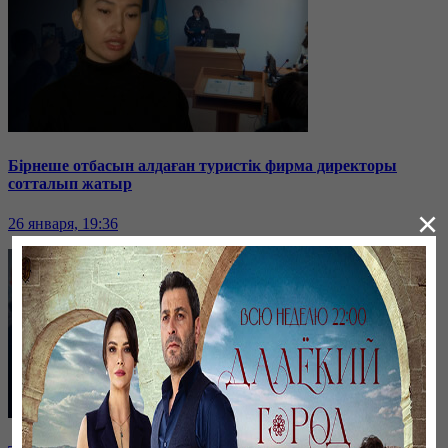
Бірнеше отбасын алдаған туристік фирма директоры
сотталып жатыр
×
26 января, 19:36