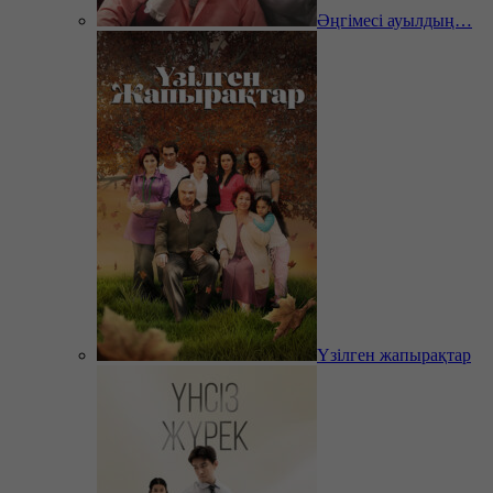
Әңгімесі ауылдың…
Үзілген жапырақтар