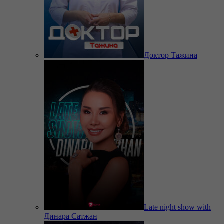
Доктор Тажина
Late night show with
Динара Сатжан