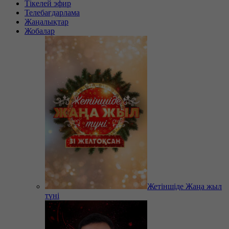
Тікелей эфир
Телебағдарлама
Жаңалықтар
Жобалар
Жетіншіде Жаңа жыл
түні