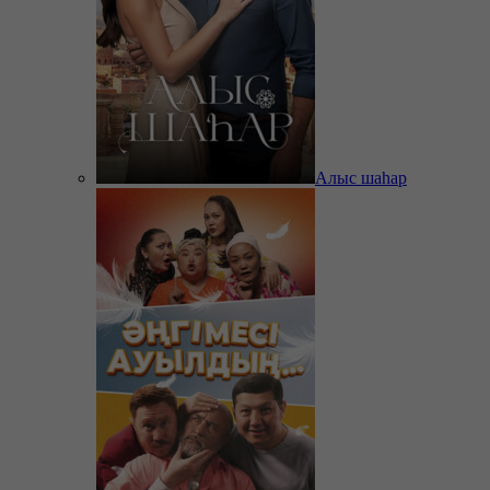
Алыс шаһар