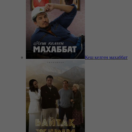
Кеш келген махаббат