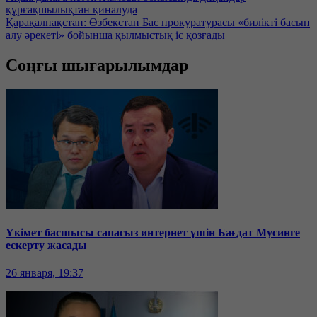
құрғақшылықтан қиналуда
Қарақалпақстан: Өзбекстан Бас прокуратурасы «билікті басып
алу әрекеті» бойынша қылмыстық іс қозғады
Соңғы шығарылымдар
Үкімет басшысы сапасыз интернет үшін Бағдат Мусинге
ескерту жасады
26 января, 19:37