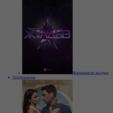
Жарқыраған жұлдыз
Телехикаялар