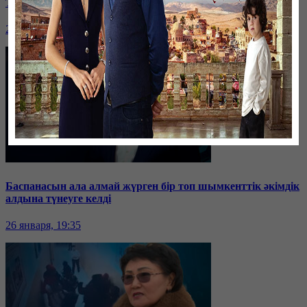
Таразда ТЭЦ қызметкерлері жалақы көтеруді талап етті
26 января, 19:36
Баспанасын ала алмай жүрген бір топ шымкенттік әкімдік
алдына түнеуге келді
26 января, 19:35