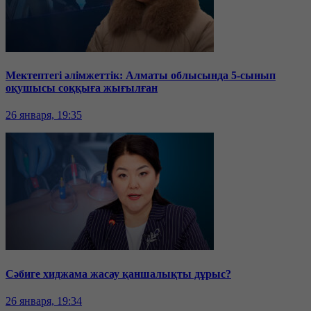
Мектептегі әлімжеттік: Алматы облысында 5-сынып
оқушысы соққыға жығылған
26 января, 19:35
Сәбиге хиджама жасау қаншалықты дұрыс?
26 января, 19:34