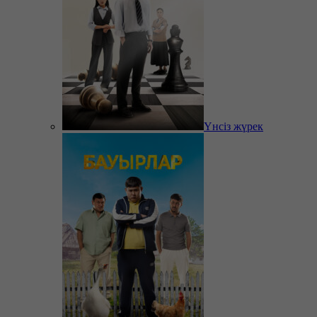
Үнсіз жүрек