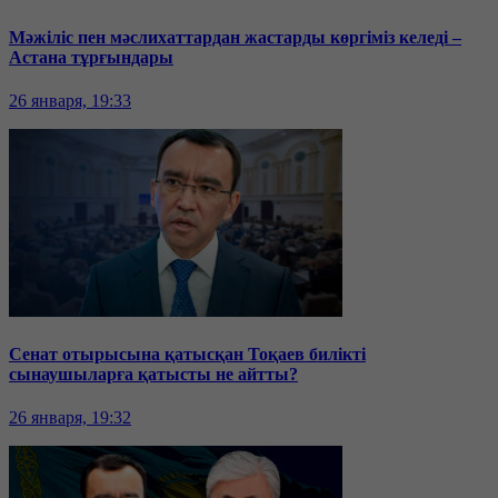
Мәжіліс пен мәслихаттардан жастарды көргіміз келеді –
Астана тұрғындары
26 января, 19:33
Сенат отырысына қатысқан Тоқаев билікті
сынаушыларға қатысты не айтты?
26 января, 19:32