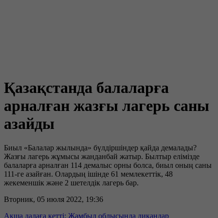
Қазақстанда балаларға
арналған жазғы лагерь саны
азайды
Биыл «Балалар жылында» бүлдіршіндер қайда демалады?
Жазғы лагерь жұмысы жанданбай жатыр. Былтыр елімізде
балаларға арналған 114 демалыс орны болса, биыл оның саны
111-ге азайған. Олардың ішінде 61 мемлекеттік, 48
жекеменшік және 2 шетелдік лагерь бар.
Вторник, 05 июля 2022, 19:36
Ақша далаға кетті: Жамбыл облысында диқандар