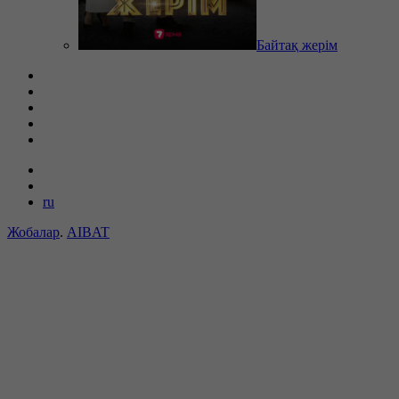
Байтақ жерім
ru
Жобалар
.
AIBAT