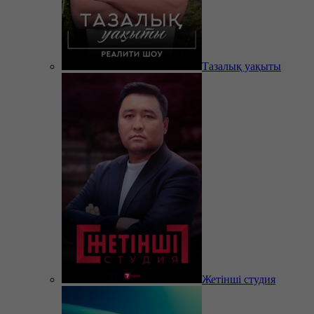
Тазалық уақыты
Жетінші студия