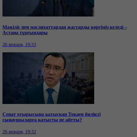
Мәжіліс пен мәслихаттардан жастарды көргіміз келеді –
Астана тұрғындары
26 января, 19:33
Сенат отырысына қатысқан Тоқаев билікті
сынаушыларға қатысты не айтты?
26 января, 19:32