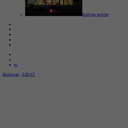
Байтақ жерім
ru
Жобалар
.
AIBAT