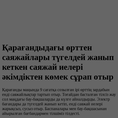
Қарағандыдағы өрттен
саяжайлары түгелдей жанып
кеткен саяжай иелері
әкімдіктен көмек сұрап отыр
Қарағанды маңында 9 сағатқа созылған ірі өрттің зардабын
енді саяжайлықтар тартып отыр. Тоғайдан басталған тілсіз жау
сол маңдағы бау-бақшаларды да күлге айналдырды. Электр
бағандары да түгелдей жанып кетіп, енді саяжай иелері
жарықсыз, сусыз отыр. Баспаналары мен бау-бақшасынан
айырылған бағбандармен тілшіміз тілдесті.