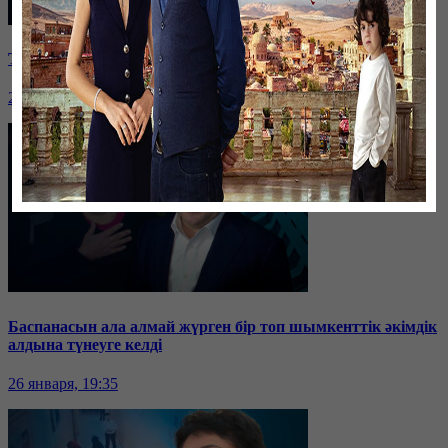
Таразда ТЭЦ қызметкерлері жалақы көтеруді талап етті
26 января, 19:36
Баспанасын ала алмай жүрген бір топ шымкенттік әкімдік
алдына түнеуге келді
26 января, 19:35