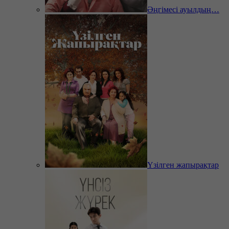
Әңгімесі ауылдың…
Үзілген жапырақтар