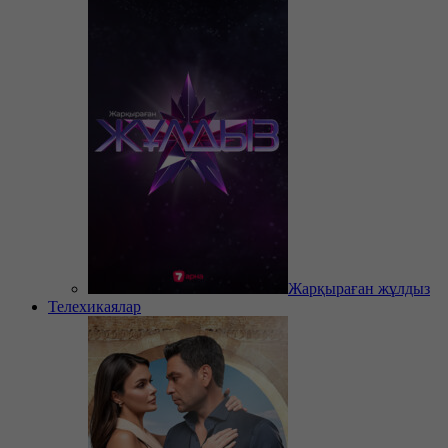
Жарқыраған жұлдыз
Телехикаялар