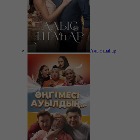
Алыс шаһар