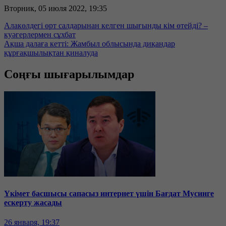
Вторник, 05 июля 2022, 19:35
Алакөлдегі өрт салдарынан келген шығынды кім өтейді? –
куәгерлермен сұхбат
Ақша далаға кетті: Жамбыл облысында диқандар
құрғақшылықтан қиналуда
Соңғы шығарылымдар
Үкімет басшысы сапасыз интернет үшін Бағдат Мусинге
ескерту жасады
26 января, 19:37