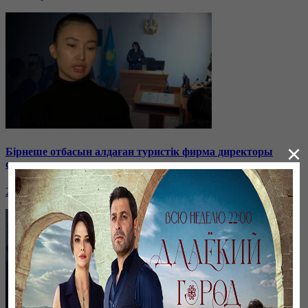
×
Бірнеше отбасын алдаған туристік фирма директоры
сотталып жатыр
26 января, 19:36