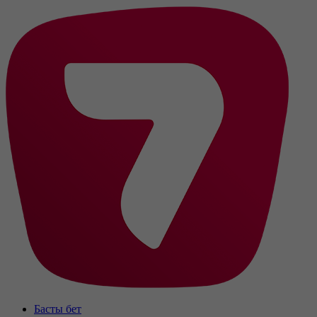
Басты бет