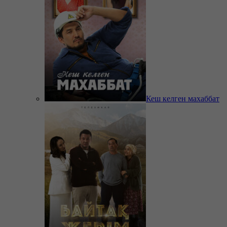
Кеш келген махаббат