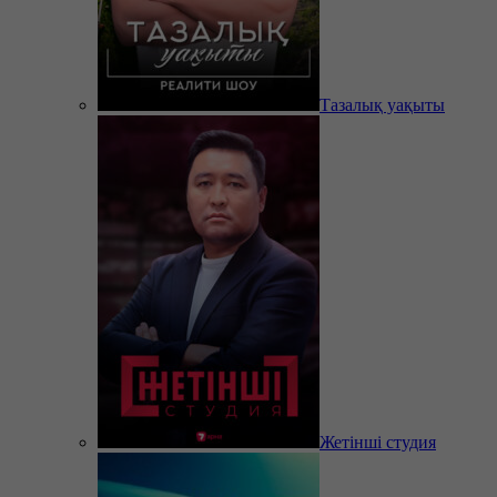
Тазалық уақыты
Жетінші студия