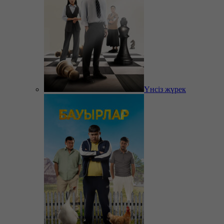
Үнсіз жүрек