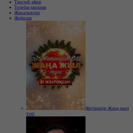
Тікелей эфир
Телебағдарлама
Жаңалықтар
Жобалар
Жетіншіде Жаңа жыл
түні