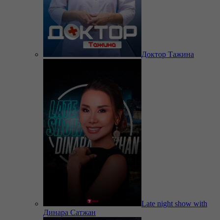
Доктор Тажина
Late night show with
Динара Сатжан