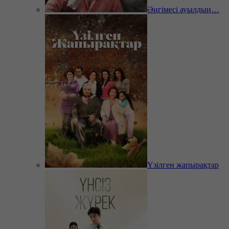
Әңгімесі ауылдың…
Үзілген жапырақтар