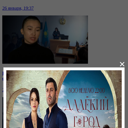
26 января, 19:37
×
Бірнеше отбасын алдаған туристік фирма директоры
сотталып жатыр
26 января, 19:36