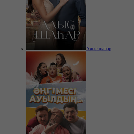
Алыс шаһар