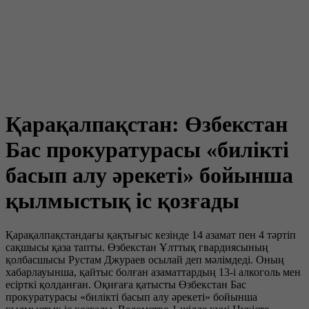
Қарақалпақстан: Өзбекстан
Бас прокуратурасы «билікті
басып алу әрекеті» бойынша
қылмыстық іс қозғады
Қарақалпақстандағы қақтығыс кезінде 14 азамат пен 4 тәртіп
сақшысы қаза тапты. Өзбекстан Ұлттық гвардиясының
қолбасшысы Рустам Джураев осылай деп мәлімдеді. Оның
хабарлауынша, қайтыс болған азаматтардың 13-і алкоголь мен
есірткі қолданған. Оқиғаға қатысты Өзбекстан Бас
прокуратурасы «билікті басып алу әрекеті» бойынша