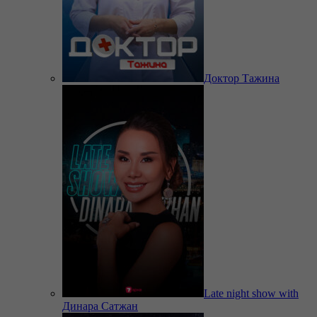
Доктор Тажина
Late night show with
Динара Сатжан