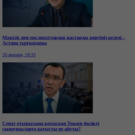
Мәжіліс пен мәслихаттардан жастарды көргіміз келеді –
Астана тұрғындары
26 января, 19:33
Сенат отырысына қатысқан Тоқаев билікті
сынаушыларға қатысты не айтты?