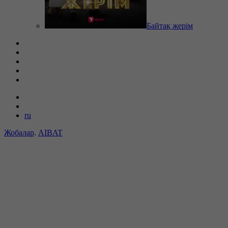
Байтақ жерім
ru
Жобалар
.
AIBAT