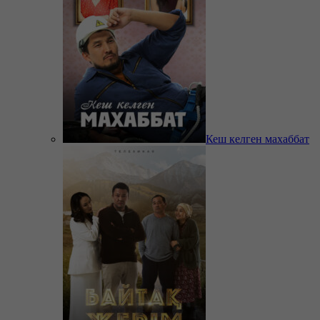
Кеш келген махаббат