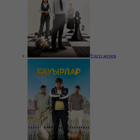
Үнсіз жүрек