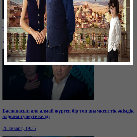
Таразда ТЭЦ қызметкерлері жалақы көтеруді талап етті
26 января, 19:36
Баспанасын ала алмай жүрген бір топ шымкенттік әкімдік
алдына түнеуге келді
26 января, 19:35