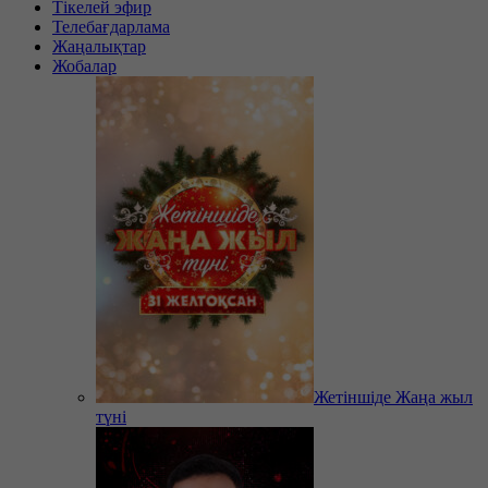
Тікелей эфир
Телебағдарлама
Жаңалықтар
Жобалар
Жетіншіде Жаңа жыл
түні