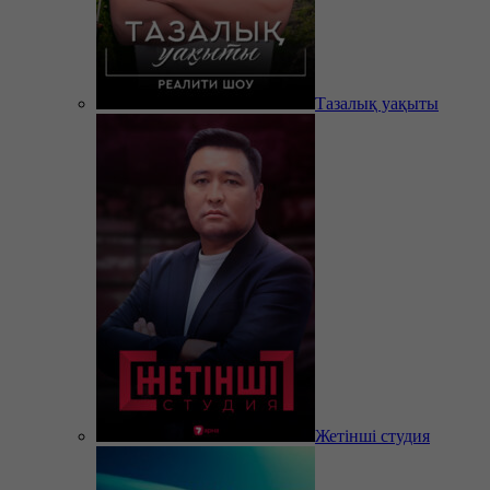
Тазалық уақыты
Жетінші студия