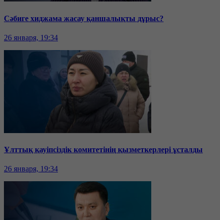
Сәбиге хиджама жасау қаншалықты дұрыс?
26 января, 19:34
Ұлттық қауіпсіздік комитетінің қызметкерлері ұсталды
26 января, 19:34