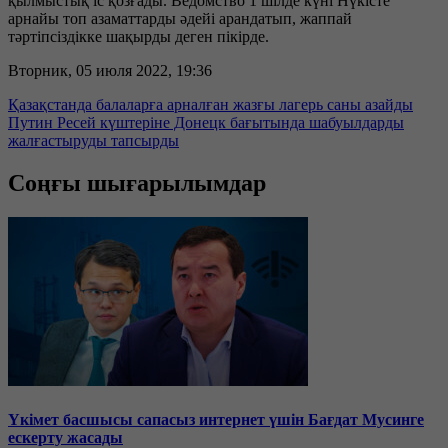
қылмыстық іс қозғады. Ведомство 1 шілде күні Нүкісте
арнайы топ азаматтарды әдейі арандатып, жаппай
тәртіпсіздікке шақырды деген пікірде.
Вторник, 05 июля 2022, 19:36
Қазақстанда балаларға арналған жазғы лагерь саны азайды
Путин Ресей күштеріне Донецк бағытында шабуылдарды
жалғастыруды тапсырды
Соңғы шығарылымдар
Үкімет басшысы сапасыз интернет үшін Бағдат Мусинге
ескерту жасады