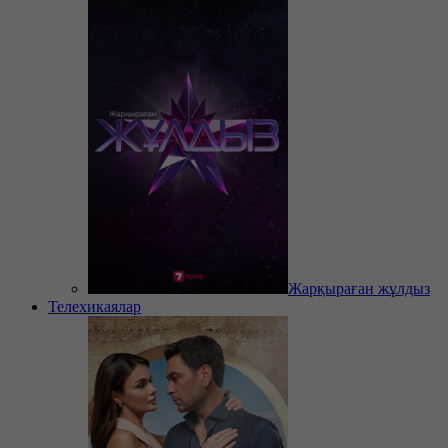
Жарқыраған жұлдыз
Телехикаялар